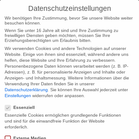
Datenschutzeinstellungen
Wir benötigen Ihre Zustimmung, bevor Sie unsere Website weiter
besuchen können.
Wenn Sie unter 16 Jahre alt sind und Ihre Zustimmung zu
freiwilligen Diensten geben möchten, müssen Sie Ihre
Home
Typ|News
“Rollenspiel” geht in den Schnitt
Erziehungsberechtigten um Erlaubnis bitten.
Wir verwenden Cookies und andere Technologien auf unserer
Website. Einige von ihnen sind essenziell, während andere uns
helfen, diese Website und Ihre Erfahrung zu verbessern.
Personenbezogene Daten können verarbeitet werden (z. B. IP-
Adressen), z. B. für personalisierte Anzeigen und Inhalte oder
“Rollenspiel” geht in den Schnitt
Anzeigen- und Inhaltsmessung.
Weitere Informationen über die
Verwendung Ihrer Daten finden Sie in unserer
Datenschutzerklärung
.
Sie können Ihre Auswahl jederzeit unter
Einstellungen
widerrufen oder anpassen.
Die Dreharbeiten zu unserem großen Kinodokumentarfilm
Datenschutzeinstellungen
„Rollenspiel“ über Menschen, die neben ihrem normalen Alltag in
Essenziell
eine magische Parallelwelt abtauchen, sind abgeschlossen und
Essenzielle Cookies ermöglichen grundlegende Funktionen
und sind für die einwandfreie Funktion der Website
der Schnitt beginnt.
erforderlich.
Externe Medien