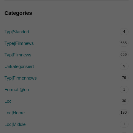
Categories
Typ|Standort
4
Type|Filmnews
565
Typ|Filmnews
659
Unkategorisiert
9
Typ|Firmennews
79
Format @en
1
Loc
30
Loc|Home
190
Loc|Middle
1