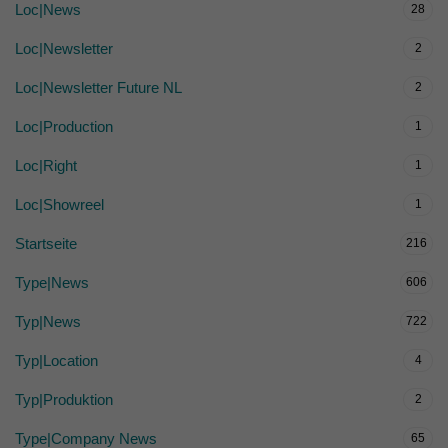
Loc|News
28
Loc|Newsletter
2
Loc|Newsletter Future NL
2
Loc|Production
1
Loc|Right
1
Loc|Showreel
1
Startseite
216
Type|News
606
Typ|News
722
Typ|Location
4
Typ|Produktion
2
Type|Company News
65