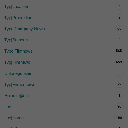
Typ|Location
4
Typ|Produktion
2
Type|Company News
65
Typ|Standort
4
Type|Filmnews
565
Typ|Filmnews
659
Unkategorisiert
9
Typ|Firmennews
79
Format @en
1
Loc
30
Loc|Home
190