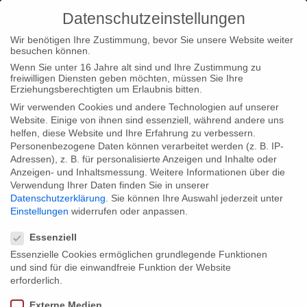
Datenschutzeinstellungen
Wir benötigen Ihre Zustimmung, bevor Sie unsere Website weiter
besuchen können.
Wenn Sie unter 16 Jahre alt sind und Ihre Zustimmung zu
freiwilligen Diensten geben möchten, müssen Sie Ihre
Home
Typ|News
“Lebt wohl, Genossen!” Buchpräsentation
Erziehungsberechtigten um Erlaubnis bitten.
auf der Buchmesse Frankfurt 2011
Wir verwenden Cookies und andere Technologien auf unserer
Website. Einige von ihnen sind essenziell, während andere uns
helfen, diese Website und Ihre Erfahrung zu verbessern.
Personenbezogene Daten können verarbeitet werden (z. B. IP-
Adressen), z. B. für personalisierte Anzeigen und Inhalte oder
Anzeigen- und Inhaltsmessung.
Weitere Informationen über die
Verwendung Ihrer Daten finden Sie in unserer
“Lebt wohl, Genossen!”
Datenschutzerklärung
.
Sie können Ihre Auswahl jederzeit unter
Buchpräsentation auf der Buchmesse
Einstellungen
widerrufen oder anpassen.
Datenschutzeinstellungen
Frankfurt 2011
Essenziell
Essenzielle Cookies ermöglichen grundlegende Funktionen
und sind für die einwandfreie Funktion der Website
Am Mittwoch, den 12. Oktober 2011 um 16 Uhr wird das Buch
erforderlich.
und der Film “Lebt wohl, Genossen!” als erster Teil des
Externe Medien