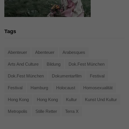
Tags
Abenteuer
Abenteuer
Arabesques
Arts And Culture
Bildung
Dok.fest München
Dok.fest München
Dokumentarfilm
Festival
Festival
Hamburg
Holocaust
Homosexualität
Hong Kong
Hong Kong
Kultur
Kunst Und Kultur
Metropolis
Stille Retter
Terra X