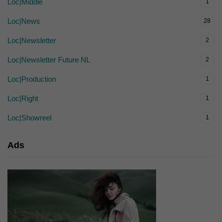
Loc|Middle
1
Loc|News
28
Loc|Newsletter
2
Loc|Newsletter Future NL
2
Loc|Production
1
Loc|Right
1
Loc|Showreel
1
Ads