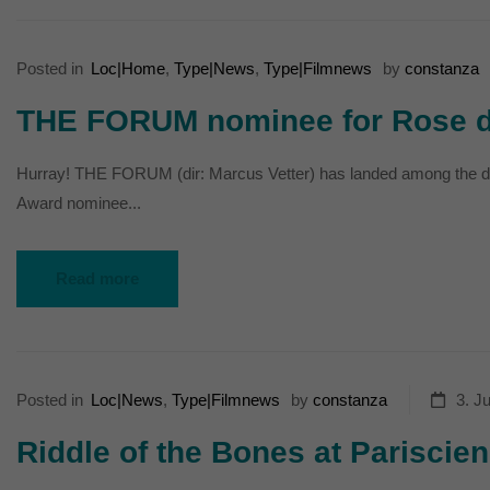
Posted in
Loc|Home
,
Type|News
,
Type|Filmnews
by
constanza
THE FORUM nominee for Rose d
Hurray! THE FORUM (dir: Marcus Vetter) has landed among the do
Award nominee...
Read more
Posted in
Loc|News
,
Type|Filmnews
by
constanza
3. J
Riddle of the Bones at Pariscien