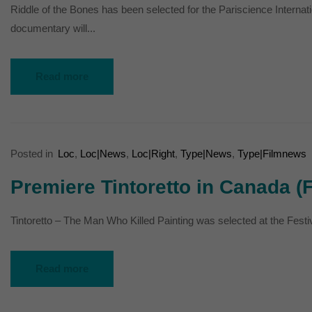
Riddle of the Bones has been selected for the Pariscience Internatio
documentary will...
Read more
Posted in
Loc
,
Loc|News
,
Loc|Right
,
Type|News
,
Type|Filmnews
Premiere Tintoretto in Canada (
Tintoretto – The Man Who Killed Painting was selected at the Festiv
Read more