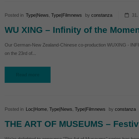
Posted in
Type|News
,
Type|Filmnews
by
constanza
31.
WU XING – Infinity of the Momen
Our German-New Zealand-Chinese co-production WUXING - INFINI
on the 23rd of...
Read more
Posted in
Loc|Home
,
Type|News
,
Type|Filmnews
by
constanza
THE ART OF MUSEUMS – Festiva
We’re delighted to announce "The Art of Museums" series has bee