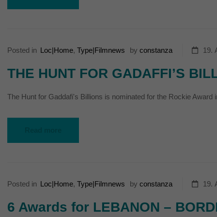
Externe Medien (
Inhalte von Videoplattf
akzeptiert werden, bedarf
Posted in
Loc|Home
,
Type|Filmnews
by
constanza
19. 
powered by Borlabs Cook
THE HUNT FOR GADAFFI’S BILLI
The Hunt for Gaddafi's Billions is nominated for the Rockie Award i
Read more
Posted in
Loc|Home
,
Type|Filmnews
by
constanza
19. 
6 Awards for LEBANON – BOR