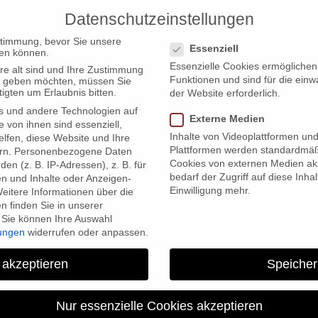
Datenschutzeinstellungen
PRODUCTIONS
Datenschutzeinstellungen
stimmung, bevor Sie unsere
Essenziell
en können.
Essenzielle Cookies ermögliche
re alt sind und Ihre Zustimmung
Funktionen und sind für die einw
ten geben möchten, müssen Sie
igten um Erlaubnis bitten.
der Website erforderlich.
s und andere Technologien auf
Externe Medien
e von ihnen sind essenziell,
Inhalte von Videoplattformen un
lfen, diese Website und Ihre
Plattformen werden standardmäß
rn.
Personenbezogene Daten
Cookies von externen Medien akz
en (z. B. IP-Adressen), z. B. für
bedarf der Zugriff auf diese Inha
en und Inhalte oder Anzeigen-
Einwilligung mehr.
eitere Informationen über die
 finden Sie in unserer
Sie können Ihre Auswahl
lungen
widerrufen oder anpassen.
 akzeptieren
Speicher
Nur essenzielle Cookies akzeptieren
9. July 2021
No Comments