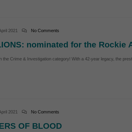
7)
ormen und Social-Media-Plattformen werden standardmäßig blockiert. Wenn Cookie
 der Zugriff auf diese Inhalte keiner manuellen Einwilligung mehr.
April 2021
No Comments
Cookie-Informationen anzeigen
ie
ONS: nominated for the Rockie 
n the Crime & Investigation category! With a 42-year legacy, the pres
April 2021
No Comments
DERS OF BLOOD