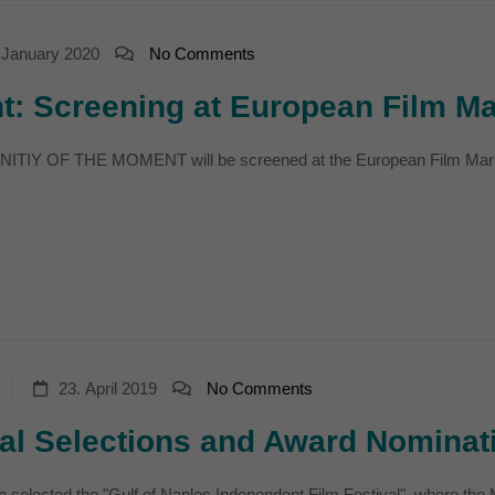
 January 2020
No Comments
t: Screening at European Film Ma
TIY OF THE MOMENT will be screened at the European Film Market
23. April 2019
No Comments
l Selections and Award Nominat
n selected the "Gulf of Naples Independent Film Festival", where t