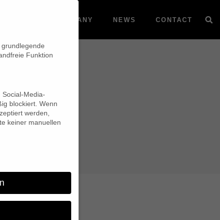
VOD
COMPANY
NEWS
CONTACT
n grundlegende
andfreie Funktion
d Social-Media-
ig blockiert. Wenn
eptiert werden,
lte keiner manuellen
n