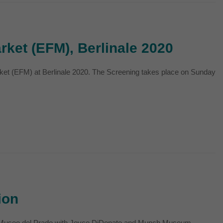
rket (EFM), Berlinale 2020
 (EFM) at Berlinale 2020. The Screening takes place on Sunday
ion
he Museo del Prado with Joyce DiDonato and Munch Museum...