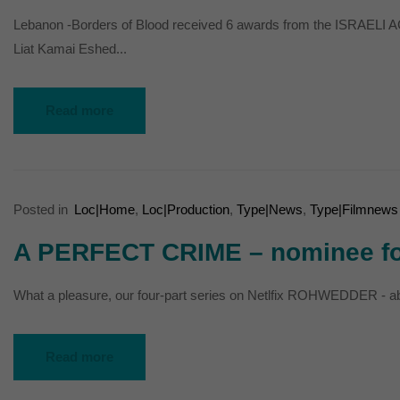
Lebanon -Borders of Blood received 6 awards from the ISR
Liat Kamai Eshed...
Read more
Posted in
Loc|Home
,
Loc|Production
,
Type|News
,
Type|Filmnews
A PERFECT CRIME – nominee fo
What a pleasure, our four-part series on Netlfix ROHWEDDER - abou
Read more