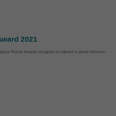
Externe Medien
s von externen Medien
Award 2021
Datenschutzerklärung
tigious Rockie Awards recognize excellence in global television...