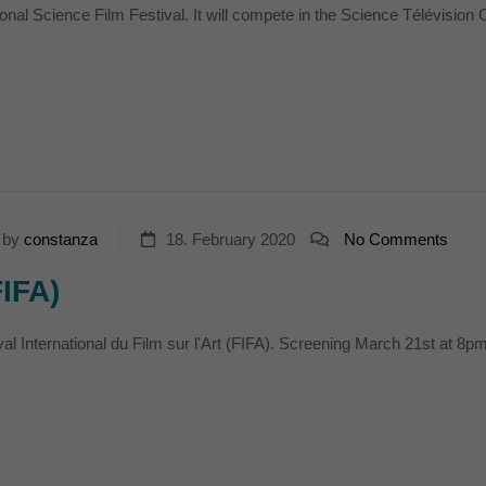
nal Science Film Festival. It will compete in the Science Télévision Com
by
constanza
18. February 2020
No Comments
FIFA)
al International du Film sur l'Art (FIFA). Screening March 21st at 8p