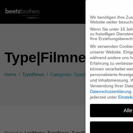
Wir benötigen Ihre Zu
Website weiter besuch
Wenn Sie unter 16 Jah
zu freiwilligen Diens
Ihre Erziehungsberecht
Wir verwenden Cookie
unserer Website. Einig
Type|Filmnews
während andere uns he
Erfahrung zu verbesse
können verarbeitet werd
Home
Type|News
Categories: Type|Filmnews
personalisierte Anzeig
und Inhaltsmessung.
W
Verwendung Ihrer Daten
Datenschutzerklärung
.
jederzeit unter
Einstel
Alle
Posted in
Loc|Home
,
Type|News
,
Type|Filmnews
by
constanza