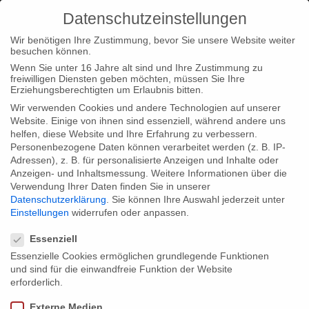
Datenschutzeinstellungen
Wir benötigen Ihre Zustimmung, bevor Sie unsere Website weiter
besuchen können.
Wenn Sie unter 16 Jahre alt sind und Ihre Zustimmung zu
freiwilligen Diensten geben möchten, müssen Sie Ihre
Tags: Bildung
Erziehungsberechtigten um Erlaubnis bitten.
Wir verwenden Cookies und andere Technologien auf unserer
Home
Tags: Bildung
Website. Einige von ihnen sind essenziell, während andere uns
helfen, diese Website und Ihre Erfahrung zu verbessern.
Personenbezogene Daten können verarbeitet werden (z. B. IP-
Adressen), z. B. für personalisierte Anzeigen und Inhalte oder
Anzeigen- und Inhaltsmessung.
Weitere Informationen über die
Verwendung Ihrer Daten finden Sie in unserer
Posted in
Startseite
,
Typ|News
by
constanza
Datenschutzerklärung
.
Sie können Ihre Auswahl jederzeit unter
Einstellungen
widerrufen oder anpassen.
17. May 2017
Datenschutzeinstellungen
Essenziell
#uploading_holocaust (Film) beim SWR
Essenzielle Cookies ermöglichen grundlegende Funktionen
Doku Festival und Dokville 2017
und sind für die einwandfreie Funktion der Website
erforderlich.
Unsere deutsch-israelische Koproduktion von Udi Nir und Sagi
Externe Medien