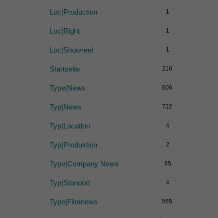
Loc|Production
1
Loc|Right
1
Loc|Showreel
1
Startseite
216
Type|News
606
Typ|News
722
Typ|Location
4
Typ|Produktion
2
Type|Company News
65
Typ|Standort
4
Type|Filmnews
565