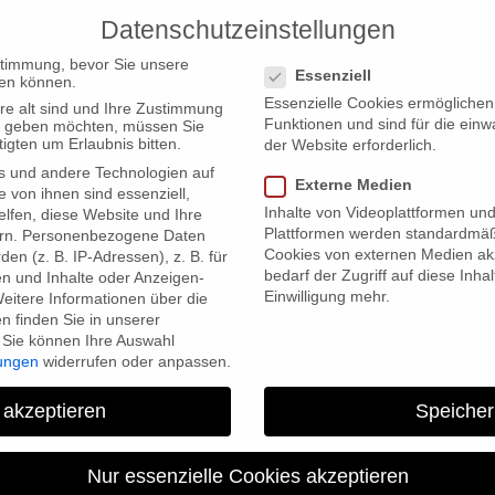
Datenschutzeinstellungen
PRODUCTIONS
Datenschutzeinstellungen
stimmung, bevor Sie unsere
Essenziell
en können.
Essenzielle Cookies ermögliche
re alt sind und Ihre Zustimmung
Funktionen und sind für die einw
ten geben möchten, müssen Sie
igten um Erlaubnis bitten.
der Website erforderlich.
s und andere Technologien auf
Externe Medien
iere auf dem Film Fest Gent
e von ihnen sind essenziell,
Inhalte von Videoplattformen un
lfen, diese Website und Ihre
Plattformen werden standardmäß
rn.
Personenbezogene Daten
Cookies von externen Medien akz
en (z. B. IP-Adressen), z. B. für
bedarf der Zugriff auf diese Inha
en und Inhalte oder Anzeigen-
Einwilligung mehr.
eitere Informationen über die
 finden Sie in unserer
Sie können Ihre Auswahl
lungen
widerrufen oder anpassen.
 akzeptieren
Speicher
y We Fight? feiert Weltpremi
Gent
Nur essenzielle Cookies akzeptieren