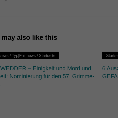
7)
ormen und Social-Media-Plattformen werden standardmäßig blockiert. Wenn Cookie
 der Zugriff auf diese Inhalte keiner manuellen Einwilligung mehr.
Cookie-Informationen anzeigen
may also like this
ie
News
/
Typ|Filmnews
/
Startseite
Startse
EDDER – Einigkeit und Mord und
6 Aus
heit: Nominierung für den 57. Grimme-
GEFA
s