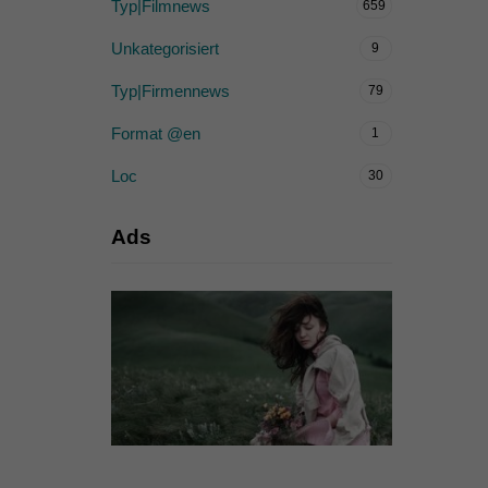
Typ|Filmnews
659
Unkategorisiert
9
Typ|Firmennews
79
Format @en
1
Loc
30
Ads