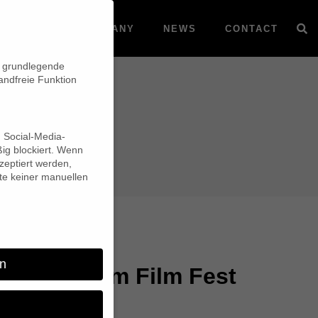
VOD
COMPANY
NEWS
CONTACT
n grundlegende
andfreie Funktion
d Social-Media-
ig blockiert. Wenn
eptiert werden,
lte keiner manuellen
n
ere auf dem Film Fest