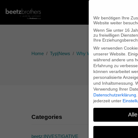
Wir benötigen Ihre Zu
Website weiter besuch
Wenn Sie unter 16 Jah
zu freiwilligen Diens
Ihre Erziehungsberecht
Wir verwenden Cookie
Home
Typ|News
Why We Fight? feiert Weltprem
unserer Website. Einig
während andere uns he
Erfahrung zu verbesse
können verarbeitet werd
personalisierte Anzeig
und Inhaltsmessung.
W
Verwendung Ihrer Daten
Datenschutzerklärung
.
jederzeit unter
Einstel
Alle
Categories
Wh
beetz:INVESTIGATIVE