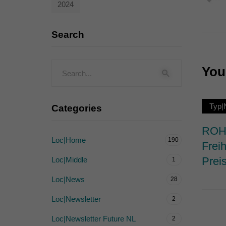
2024
Externe Medien (
Inhalte von Videoplattf
Search
akzeptiert werden, bedarf
You 
powered by Borlabs Cook
Typ|
Categories
ROHW
Loc|Home
190
Frei
Prei
Loc|Middle
1
Loc|News
28
Loc|Newsletter
2
Loc|Newsletter Future NL
2