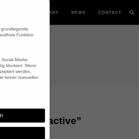
VOD
COMPANY
NEWS
CONTACT
n grundlegende
andfreie Funktion
d Social-Media-
ig blockiert. Wenn
eptiert werden,
lte keiner manuellen
n
des! Interactive”