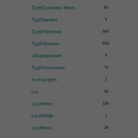
Type|Company News
65
Typ|Standort
4
Type|Filmnews
565
Typ|Filmnews
659
Unkategorisiert
9
Typ|Firmennews
79
Format @en
1
Loc
30
Loc|Home
190
Loc|Middle
1
Loc|News
28