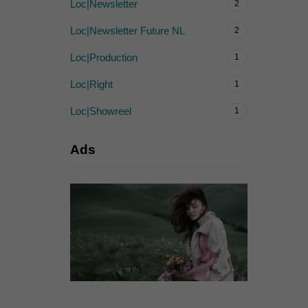
Loc|Newsletter
2
Loc|Newsletter Future NL
2
Loc|Production
1
Loc|Right
1
Loc|Showreel
1
Ads