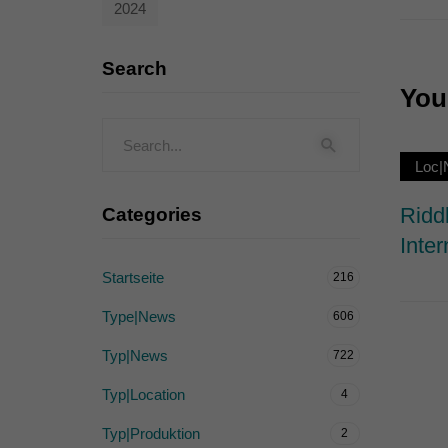
2024
Externe Medien (
Inhalte von Videoplattf
Search
akzeptiert werden, bedarf
You 
powered by Borlabs Cook
Loc|
Ridd
Categories
Inter
Startseite
216
Type|News
606
Typ|News
722
Typ|Location
4
Typ|Produktion
2