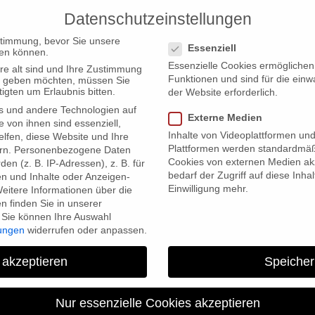
Datenschutzeinstellungen
PRODUCTIONS
Datenschutzeinstellungen
stimmung, bevor Sie unsere
Essenziell
en können.
Essenzielle Cookies ermögliche
re alt sind und Ihre Zustimmung
Funktionen und sind für die einw
ten geben möchten, müssen Sie
igten um Erlaubnis bitten.
der Website erforderlich.
s und andere Technologien auf
Externe Medien
s! Interactive”
e von ihnen sind essenziell,
Inhalte von Videoplattformen un
lfen, diese Website und Ihre
Plattformen werden standardmäß
rn.
Personenbezogene Daten
Cookies von externen Medien akz
en (z. B. IP-Adressen), z. B. für
bedarf der Zugriff auf diese Inha
en und Inhalte oder Anzeigen-
Einwilligung mehr.
eitere Informationen über die
 finden Sie in unserer
Sie können Ihre Auswahl
lungen
widerrufen oder anpassen.
 akzeptieren
Speicher
Launch of “Farewell Comra
Nur essenzielle Cookies akzeptieren