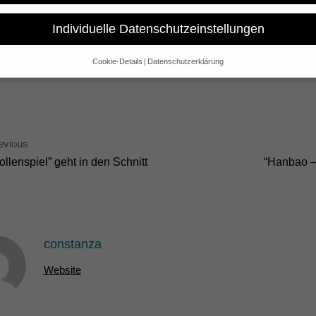
pleased to announce that in the course of the “2011 World Congress 
webformat “Farewell Comrades! Interactive” is going to be launched in
Individuelle Datenschutzeinstellungen
Cookie-Details
Datenschutzerklärung
Datenschutzeinstellungen
e alt sind und Ihre Zustimmung zu freiwilligen Diensten geben möchte
 um Erlaubnis bitten.
 und andere Technologien auf unserer Website. Einige von ihnen sind 
se Website und Ihre Erfahrung zu verbessern.
Personenbezogene Date
evious
sen), z. B. für personalisierte Anzeigen und Inhalte oder Anzeigen- un
ollenspiel” geht in den Schnitt
“Hanbao –
 über die Verwendung Ihrer Daten finden Sie in unserer
Datenschutzerk
bersicht über alle verwendeten Cookies. Sie können Ihre Einwilligung 
re Informationen anzeigen lassen und so nur bestimmte Cookies auswä
Speichern
Nur essenzielle Cookies akzeptieren
constanza
gen
Website
glichen grundlegende Funktionen und sind für die einwandfreie Funktion der Websi
Cookie-Informationen anzeigen