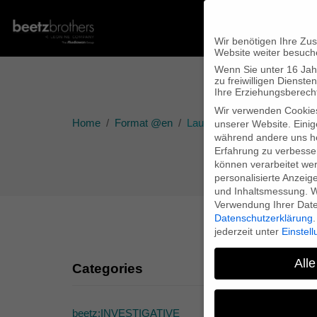
Wir benötigen Ihre Zu
Website weiter besuch
Wenn Sie unter 16 Jah
zu freiwilligen Diens
Ihre Erziehungsberecht
Wir verwenden Cookie
Home
Format @en
Launch of “Farewell Comrade
unserer Website. Einig
während andere uns he
Erfahrung zu verbesse
können verarbeitet werd
personalisierte Anzeig
und Inhaltsmessung.
W
Verwendung Ihrer Daten
Datenschutzerklärung
.
jederzeit unter
Einstel
Alle
Categories
beetz:INVESTIGATIVE