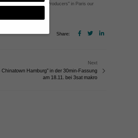
of Science and Factual Producers” in Paris our
 its english version.
Share:
n, müssen Sie Ihre
essenziell, während
n können verarbeitet
Next
d Inhaltsmessung.
 Chinatown Hamburg” in der 30min-Fassung
lärung
.
am 18.11. bei 3sat makro
zu ganzen Kategorien
hlen.
Zurück
te erforderlich.