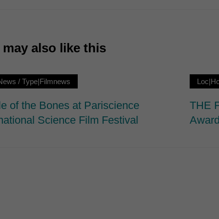
7)
ormen und Social-Media-Plattformen werden standardmäßig blockiert. Wenn Cookie
 der Zugriff auf diese Inhalte keiner manuellen Einwilligung mehr.
may also like this
Cookie-Informationen anzeigen
ie
News
/
Type|Filmnews
Loc|H
le of the Bones at Pariscience
THE F
national Science Film Festival
Award