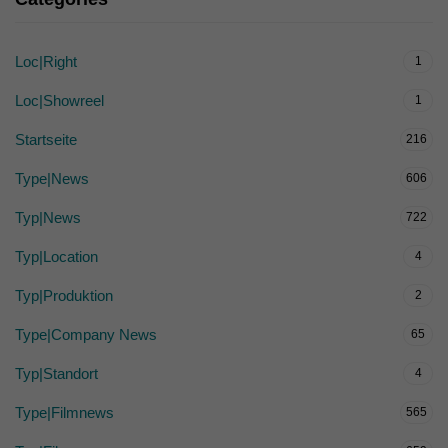
Loc|Right
1
Loc|Showreel
1
Startseite
216
Type|News
606
Typ|News
722
Typ|Location
4
Typ|Produktion
2
Type|Company News
65
Typ|Standort
4
Type|Filmnews
565