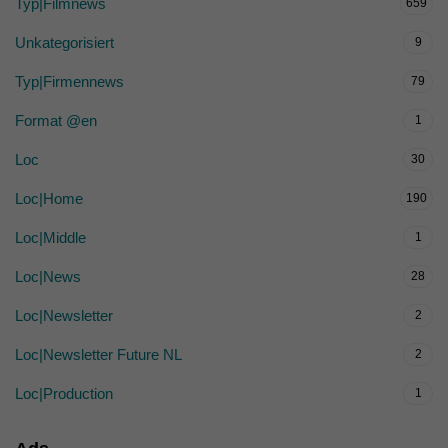
Typ|Filmnews
659
Unkategorisiert
9
Typ|Firmennews
79
Format @en
1
Loc
30
Loc|Home
190
Loc|Middle
1
Loc|News
28
Loc|Newsletter
2
Loc|Newsletter Future NL
2
Loc|Production
1