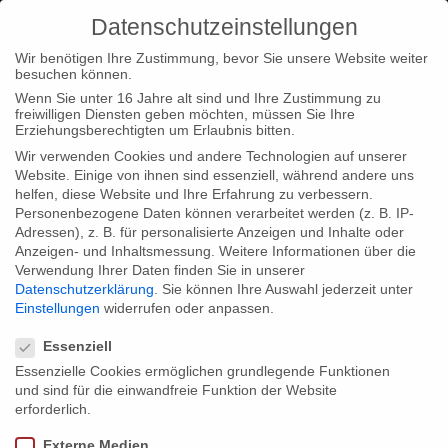
Datenschutzeinstellungen
Wir benötigen Ihre Zustimmung, bevor Sie unsere Website weiter
besuchen können.
Wenn Sie unter 16 Jahre alt sind und Ihre Zustimmung zu
freiwilligen Diensten geben möchten, müssen Sie Ihre
Home
Typ|News
Mit einem Triple + einer Premierenparty
Erziehungsberechtigten um Erlaubnis bitten.
auf dem DOK.fest München
Wir verwenden Cookies und andere Technologien auf unserer
Website. Einige von ihnen sind essenziell, während andere uns
helfen, diese Website und Ihre Erfahrung zu verbessern.
Personenbezogene Daten können verarbeitet werden (z. B. IP-
Adressen), z. B. für personalisierte Anzeigen und Inhalte oder
Anzeigen- und Inhaltsmessung.
Weitere Informationen über die
Verwendung Ihrer Daten finden Sie in unserer
Mit einem Triple + einer Premierenparty
Datenschutzerklärung
.
Sie können Ihre Auswahl jederzeit unter
auf dem DOK.fest München
Einstellungen
widerrufen oder anpassen.
Datenschutzeinstellungen
Essenziell
Essenzielle Cookies ermöglichen grundlegende Funktionen
Getreu dem Motto aller guten Dinge sind drei, freuen wir uns,
und sind für die einwandfreie Funktion der Website
dass gleich drei unserer aktuellen Produktionen auf dem
erforderlich.
DOK.fest München gezeigt werden: “Bevor der letzte Vorhang
Externe Medien