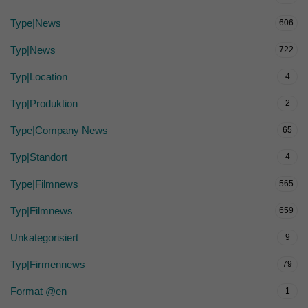
Type|News
606
Typ|News
722
Typ|Location
4
Typ|Produktion
2
Type|Company News
65
Typ|Standort
4
Type|Filmnews
565
Typ|Filmnews
659
Unkategorisiert
9
Typ|Firmennews
79
Format @en
1