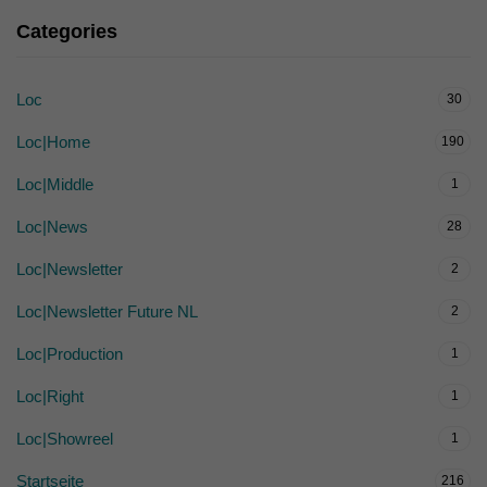
Categories
Loc
30
Loc|Home
190
Loc|Middle
1
Loc|News
28
Loc|Newsletter
2
Loc|Newsletter Future NL
2
Loc|Production
1
Loc|Right
1
Loc|Showreel
1
Startseite
216