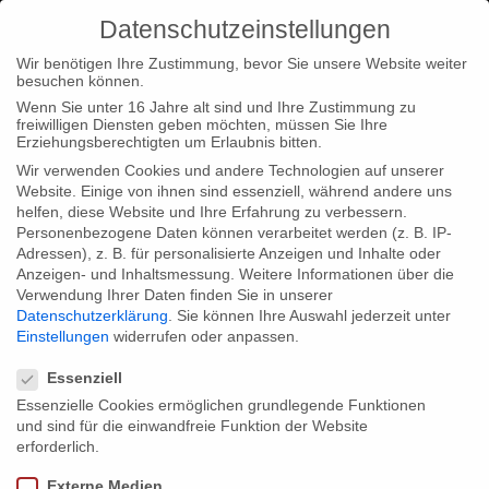
Datenschutzeinstellungen
Wir benötigen Ihre Zustimmung, bevor Sie unsere Website weiter
besuchen können.
Wenn Sie unter 16 Jahre alt sind und Ihre Zustimmung zu
freiwilligen Diensten geben möchten, müssen Sie Ihre
Home
Startseite
“Wikinger”-Lernspiel bei den Cross Video
Erziehungsberechtigten um Erlaubnis bitten.
Days in Paris
Wir verwenden Cookies und andere Technologien auf unserer
Website. Einige von ihnen sind essenziell, während andere uns
helfen, diese Website und Ihre Erfahrung zu verbessern.
Personenbezogene Daten können verarbeitet werden (z. B. IP-
Adressen), z. B. für personalisierte Anzeigen und Inhalte oder
Anzeigen- und Inhaltsmessung.
Weitere Informationen über die
Verwendung Ihrer Daten finden Sie in unserer
“Wikinger”-Lernspiel bei den Cross
Datenschutzerklärung
.
Sie können Ihre Auswahl jederzeit unter
Video Days in Paris
Einstellungen
widerrufen oder anpassen.
Datenschutzeinstellungen
Essenziell
Essenzielle Cookies ermöglichen grundlegende Funktionen
Unser Online-Lernspiel “Wikinger” wird am 19. und 20. Juni bei
und sind für die einwandfreie Funktion der Website
den Cross Video Days in Paris vorgestellt. Die Cross Video
erforderlich.
Days verstehen sich als erster europäischer Content Market im
Externe Medien