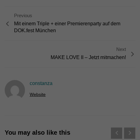
Erziehungsberechtigten um Erlaubnis bitten.
Wir verwenden Cookies und andere Technologien auf unserer
Website. Einige von ihnen sind essenziell, während andere uns
Previous
helfen, diese Website und Ihre Erfahrung zu verbessern.
Mit einem Triple + einer Premierenparty auf dem
Personenbezogene Daten können verarbeitet werden (z. B. IP-
DOK.fest München
Adressen), z. B. für personalisierte Anzeigen und Inhalte oder
Anzeigen- und Inhaltsmessung.
Weitere Informationen über die
Verwendung Ihrer Daten finden Sie in unserer
Next
Datenschutzerklärung
.
Hier finden Sie eine Übersicht über alle verwendeten Cookies. Sie
MAKE LOVE II – Jetzt mitmachen!
können Ihre Einwilligung zu ganzen Kategorien geben oder sich
weitere Informationen anzeigen lassen und so nur bestimmte
Cookies auswählen.
constanza
Alle akzeptieren
Speichern
Website
Nur essenzielle Cookies akzeptieren
Zurück
Datenschutzeinstellungen
Essenziell (1)
You may also like this
Essenzielle Cookies ermöglichen grundlegende Funktionen und sind für