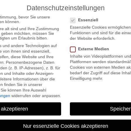
Datenschutzeinstellungen
PRODUCTIONS
Datenschutzeinstellungen
stimmung, bevor Sie unsere
Essenziell
en können.
Essenzielle Cookies ermögliche
re alt sind und Ihre Zustimmung
Funktionen und sind für die einw
ten geben möchten, müssen Sie
igten um Erlaubnis bitten.
der Website erforderlich.
s und andere Technologien auf
Externe Medien
e von ihnen sind essenziell,
Inhalte von Videoplattformen un
lfen, diese Website und Ihre
Plattformen werden standardmäß
rn.
Personenbezogene Daten
Cookies von externen Medien akz
en (z. B. IP-Adressen), z. B. für
bedarf der Zugriff auf diese Inha
en und Inhalte oder Anzeigen-
Einwilligung mehr.
eitere Informationen über die
 finden Sie in unserer
Sie können Ihre Auswahl
lungen
widerrufen oder anpassen.
 akzeptieren
Speicher
Kinostart “Empi
Nur essenzielle Cookies akzeptieren