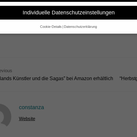
r erfolgreichen Deutschlandpremiere startete Paul Poets Dokument
In Berlin ist der Film unter anderem vom 23.-31. Januar im ‘Hackesch
Individuelle Datenschutzeinstellungen
rt, Hamburg, Köln, Leipzig, Hannover sowie 25 weitere Städte.
Cookie-Details
Datenschutzerklärung
Datenschutzeinstellungen
e alt sind und Ihre Zustimmung zu freiwilligen Diensten geben möchte
 um Erlaubnis bitten.
 und andere Technologien auf unserer Website. Einige von ihnen sind 
se Website und Ihre Erfahrung zu verbessern.
Personenbezogene Date
sen), z. B. für personalisierte Anzeigen und Inhalte oder Anzeigen- un
evious
 über die Verwendung Ihrer Daten finden Sie in unserer
Datenschutzerk
slands Künstler und die Sagas” bei Amazon erhältlich
“Herbst
bersicht über alle verwendeten Cookies. Sie können Ihre Einwilligung 
re Informationen anzeigen lassen und so nur bestimmte Cookies auswä
Speichern
Nur essenzielle Cookies akzeptieren
constanza
gen
Website
glichen grundlegende Funktionen und sind für die einwandfreie Funktion der Websi
Cookie-Informationen anzeigen