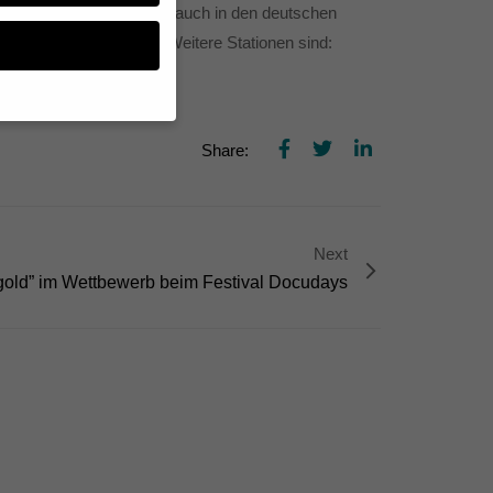
ation am 19.01.2011 nun auch in den deutschen
e Höfe Kino’ zu sehen. Weitere Stationen sind:
Share:
n, müssen Sie Ihre
essenziell, während
n können verarbeitet
d Inhaltsmessung.
Next
lärung
.
gold” im Wettbewerb beim Festival Docudays
zu ganzen Kategorien
hlen.
Zurück
te erforderlich.