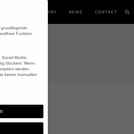
VOD
COMPANY
NEWS
CONTACT
n grundlegende
andfreie Funktion
d Social-Media-
ig blockiert. Wenn
eptiert werden,
lte keiner manuellen
n
re Me”