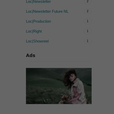
Loc|Newsletter
2
Loc|Newsletter Future NL
2
Loc|Production
1
Loc|Right
1
Loc|Showreel
1
Ads