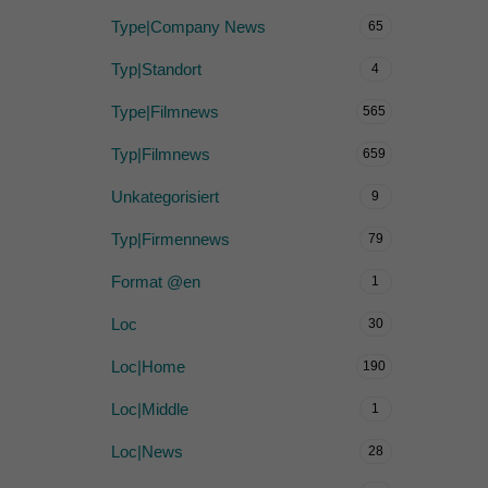
Type|Company News
65
Typ|Standort
4
Type|Filmnews
565
Typ|Filmnews
659
Unkategorisiert
9
Typ|Firmennews
79
Format @en
1
Loc
30
Loc|Home
190
Loc|Middle
1
Loc|News
28