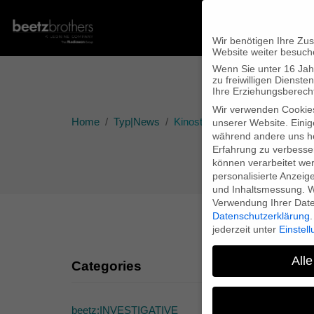
Wir benötigen Ihre Zu
Website weiter besuch
Wenn Sie unter 16 Jah
zu freiwilligen Diens
Ihre Erziehungsberecht
Wir verwenden Cookie
Home
Typ|News
Kinostart “Empire Me”
unserer Website. Einig
während andere uns he
Erfahrung zu verbesse
können verarbeitet werd
personalisierte Anzeig
und Inhaltsmessung.
W
Verwendung Ihrer Daten
Datenschutzerklärung
.
jederzeit unter
Einstel
Alle
Categories
beetz:INVESTIGATIVE