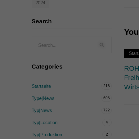
2024
Externe Medien (
Inhalte von Videoplattf
Search
akzeptiert werden, bedarf
You 
powered by Borlabs Cook
Start
Categories
ROHW
Frei
Wirts
Startseite
216
Type|News
606
Typ|News
722
Typ|Location
4
Typ|Produktion
2