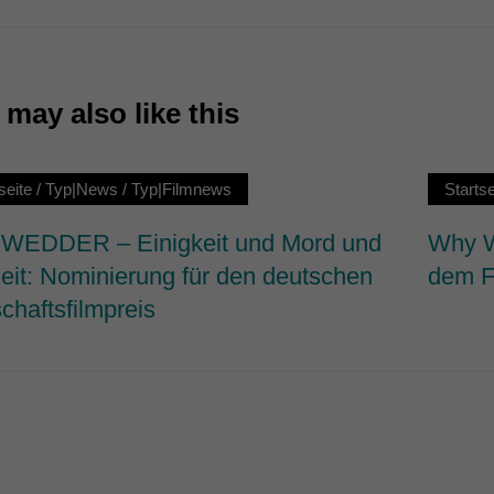
7)
ormen und Social-Media-Plattformen werden standardmäßig blockiert. Wenn Cookie
 der Zugriff auf diese Inhalte keiner manuellen Einwilligung mehr.
may also like this
Cookie-Informationen anzeigen
ie
seite
/
Typ|News
/
Typ|Filmnews
Startse
EDDER – Einigkeit und Mord und
Why W
heit: Nominierung für den deutschen
dem F
chaftsfilmpreis