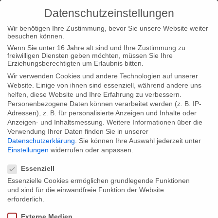
Datenschutzeinstellungen
Wir benötigen Ihre Zustimmung, bevor Sie unsere Website weiter
besuchen können.
Wenn Sie unter 16 Jahre alt sind und Ihre Zustimmung zu
freiwilligen Diensten geben möchten, müssen Sie Ihre
Home
Typ|News
“Herbstgold” im Wettbewerb beim
Erziehungsberechtigten um Erlaubnis bitten.
Festival Docudays
Wir verwenden Cookies und andere Technologien auf unserer
Website. Einige von ihnen sind essenziell, während andere uns
helfen, diese Website und Ihre Erfahrung zu verbessern.
Personenbezogene Daten können verarbeitet werden (z. B. IP-
Adressen), z. B. für personalisierte Anzeigen und Inhalte oder
Anzeigen- und Inhaltsmessung.
Weitere Informationen über die
Verwendung Ihrer Daten finden Sie in unserer
“Herbstgold” im Wettbewerb beim
Datenschutzerklärung
.
Sie können Ihre Auswahl jederzeit unter
Festival Docudays
Einstellungen
widerrufen oder anpassen.
Datenschutzeinstellungen
Essenziell
Essenzielle Cookies ermöglichen grundlegende Funktionen
Wir freuen uns sehr, dass “Herbstgold” zum Wettbewerb des
und sind für die einwandfreie Funktion der Website
Docudays UA International Human Rights Documentary Film
erforderlich.
Festival in Kiew, Ukraine eingeladen wurde. Das Festival findet
Externe Medien