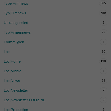
Type|Filmnews
565
Typ|Filmnews
659
Unkategorisiert
9
Typ|Firmennews
79
Format @en
1
Loc
30
Loc|Home
190
Loc|Middle
1
Loc|News
28
Loc|Newsletter
2
Loc|Newsletter Future NL
2
Loc|Production
1