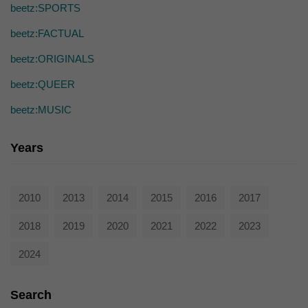
die einwandfreie Funktion der Website erforderlich.
beetz:SPORTS
Cookie-Informationen anzeigen
beetz:FACTUAL
Ext
Externe Medien (7)
beetz:ORIGINALS
Inhalte von Videoplattformen und Social-Media-Plattformen werden
beetz:QUEER
standardmäßig blockiert. Wenn Cookies von externen Medien akzeptiert
werden, bedarf der Zugriff auf diese Inhalte keiner manuellen Einwilligung
mehr.
beetz:MUSIC
Cookie-Informationen anzeigen
Years
powered by Borlabs Cookie
Datenschutzerklärung
2010
2013
2014
2015
2016
2017
2018
2019
2020
2021
2022
2023
2024
Search