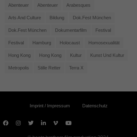
Abenteuer
Abenteuer
Arabesques
Arts And Culture
Bildung
Dok.fest München
Dok.fest München
Dokumentarfilm
Festival
Festival
Hamburg
Holocaust
Homosexualität
Hong Kong
Hong Kong
Kultur
Kunst Und Kultur
Metropolis
Stille Retter
Terra X
Imprint / Impressum
Datenschutz