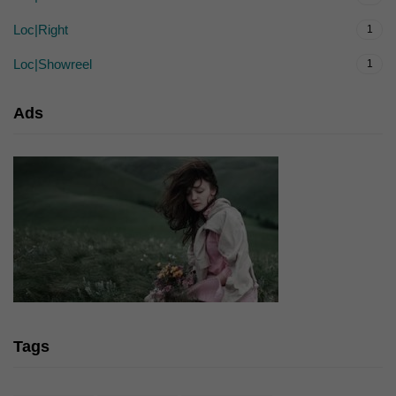
Loc|Right
1
Loc|Showreel
1
Ads
Tags