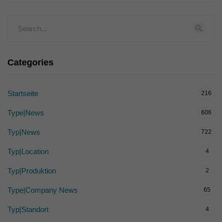
Categories
Startseite
216
Type|News
606
Typ|News
722
Typ|Location
4
Typ|Produktion
2
Type|Company News
65
Typ|Standort
4