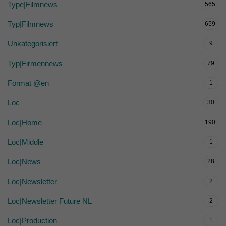
Type|Filmnews
565
Typ|Filmnews
659
Unkategorisiert
9
Typ|Firmennews
79
Format @en
1
Loc
30
Loc|Home
190
Loc|Middle
1
Loc|News
28
Loc|Newsletter
2
Loc|Newsletter Future NL
2
Loc|Production
1