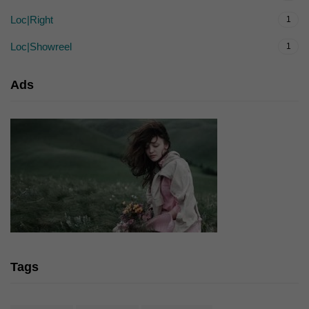
Loc|Right
1
Loc|Showreel
1
Ads
Tags