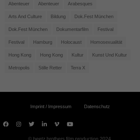
Abenteuer
Abenteuer
Arabesques
Arts And Culture
Bildung
Dok.fest München
Dok.fest München
Dokumentarfilm
Festival
Festival
Hamburg
Holocaust
Homosexualität
Hong Kong
Hong Kong
Kultur
Kunst Und Kultur
Metropolis
Stille Retter
Terra X
Imprint / Impressum
Datenschutz
© beetz brothers film production 2024.