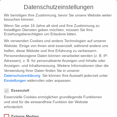
Datenschutzeinstellungen
Wir benötigen Ihre Zustimmung, bevor Sie unsere Website weiter
besuchen können.
Wenn Sie unter 16 Jahre alt sind und Ihre Zustimmung zu
freiwilligen Diensten geben möchten, müssen Sie Ihre
Home
Typ|News
“Herbstgold” auf dem DOKU ART
Erziehungsberechtigten um Erlaubnis bitten.
Festival in Kroatien
Wir verwenden Cookies und andere Technologien auf unserer
Website. Einige von ihnen sind essenziell, während andere uns
helfen, diese Website und Ihre Erfahrung zu verbessern.
Personenbezogene Daten können verarbeitet werden (z. B. IP-
Adressen), z. B. für personalisierte Anzeigen und Inhalte oder
Anzeigen- und Inhaltsmessung.
Weitere Informationen über die
Verwendung Ihrer Daten finden Sie in unserer
“Herbstgold” auf dem DOKU ART
Datenschutzerklärung
.
Sie können Ihre Auswahl jederzeit unter
Festival in Kroatien
Einstellungen
widerrufen oder anpassen.
Datenschutzeinstellungen
Essenziell
Essenzielle Cookies ermöglichen grundlegende Funktionen
Wir freuen uns über die Einladung von “Herbstgold” am Festival
und sind für die einwandfreie Funktion der Website
DOKU ART in Bjelovar, in der Nähe von Zagreb/Kroatien. Das
erforderlich.
Festival findet vom 1. bis zum 7. Oktober statt.
Externe Medien