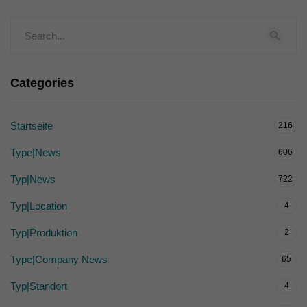
Categories
Startseite
216
Type|News
606
Typ|News
722
Typ|Location
4
Typ|Produktion
2
Type|Company News
65
Typ|Standort
4