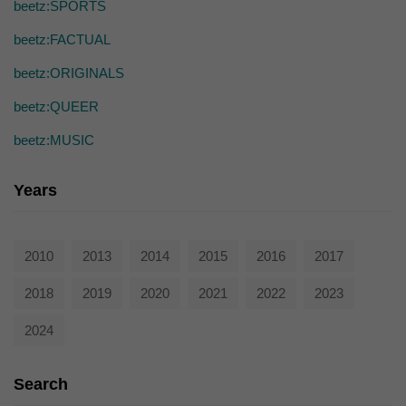
die einwandfreie Funktion der Website erforderlich.
beetz:SPORTS
Cookie-Informationen anzeigen
beetz:FACTUAL
Ext
Externe Medien (7)
beetz:ORIGINALS
Inhalte von Videoplattformen und Social-Media-Plattformen werden
beetz:QUEER
standardmäßig blockiert. Wenn Cookies von externen Medien akzeptiert
werden, bedarf der Zugriff auf diese Inhalte keiner manuellen Einwilligung
beetz:MUSIC
mehr.
Cookie-Informationen anzeigen
Years
powered by Borlabs Cookie
Datenschutzerklärung
2010
2013
2014
2015
2016
2017
2018
2019
2020
2021
2022
2023
2024
Search