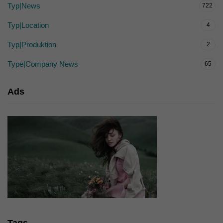
Typ|News
722
Typ|Location
4
Typ|Produktion
2
Type|Company News
65
Ads