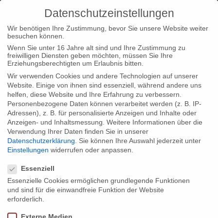
Datenschutzeinstellungen
Wir benötigen Ihre Zustimmung, bevor Sie unsere Website weiter
besuchen können.
Wenn Sie unter 16 Jahre alt sind und Ihre Zustimmung zu
freiwilligen Diensten geben möchten, müssen Sie Ihre
Home
Type|News
Blood in the Mobile on the One World
Erziehungsberechtigten um Erlaubnis bitten.
Festival in Prague
Wir verwenden Cookies und andere Technologien auf unserer
Website. Einige von ihnen sind essenziell, während andere uns
helfen, diese Website und Ihre Erfahrung zu verbessern.
Personenbezogene Daten können verarbeitet werden (z. B. IP-
Adressen), z. B. für personalisierte Anzeigen und Inhalte oder
Anzeigen- und Inhaltsmessung.
Weitere Informationen über die
Verwendung Ihrer Daten finden Sie in unserer
Blood in the Mobile on the One World
Datenschutzerklärung
.
Sie können Ihre Auswahl jederzeit unter
Festival in Prague
Einstellungen
widerrufen oder anpassen.
Datenschutzeinstellungen
Essenziell
Essenzielle Cookies ermöglichen grundlegende Funktionen
Our film “Blood in the Mobile” will be screened on the One World
und sind für die einwandfreie Funktion der Website
– International Festival for Human Rights in Prague, Czech
erforderlich.
Republic and is nominated in the category “Right to Know”.
Externe Medien