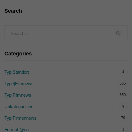
Search
Categories
Typ|Standort
4
Type|Filmnews
565
Typ|Filmnews
659
Unkategorisiert
9
Typ|Firmennews
79
Format @en
1