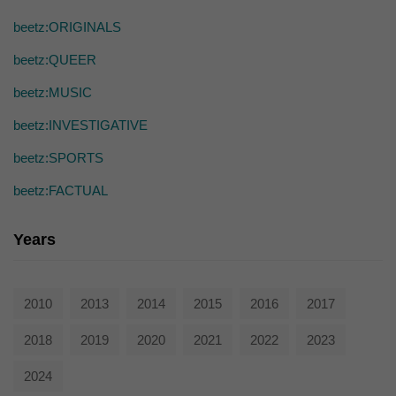
die einwandfreie Funktion der Website erforderlich.
beetz:ORIGINALS
Cookie-Informationen anzeigen
beetz:QUEER
Ext
Externe Medien (7)
beetz:MUSIC
Inhalte von Videoplattformen und Social-Media-Plattformen werden
standardmäßig blockiert. Wenn Cookies von externen Medien akzeptiert
beetz:INVESTIGATIVE
werden, bedarf der Zugriff auf diese Inhalte keiner manuellen Einwilligung
mehr.
beetz:SPORTS
Cookie-Informationen anzeigen
beetz:FACTUAL
powered by Borlabs Cookie
Datenschutzerklärung
Years
2010
2013
2014
2015
2016
2017
2018
2019
2020
2021
2022
2023
2024