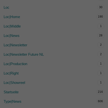
Loc
30
Loc|Home
190
Loc|Middle
1
Loc|News
28
Loc|Newsletter
2
Loc|Newsletter Future NL
2
Loc|Production
1
Loc|Right
1
Loc|Showreel
1
Startseite
216
Type|News
606