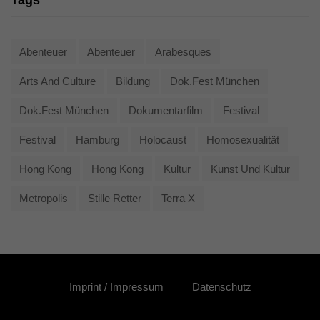
Tags
Abenteuer
Abenteuer
Arabesques
Arts And Culture
Bildung
Dok.fest München
Dok.fest München
Dokumentarfilm
Festival
Festival
Hamburg
Holocaust
Homosexualität
Hong Kong
Hong Kong
Kultur
Kunst Und Kultur
Metropolis
Stille Retter
Terra X
Imprint / Impressum
Datenschutz