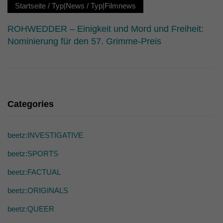
die einwandfreie Funktion der Website erforderlich.
Startseite
/
Typ|News
/
Typ|Filmnews
Cookie-Informationen anzeigen
ROHWEDDER – Einigkeit und Mord und Freiheit:
Ext
Externe Medien (7)
Nominierung für den 57. Grimme-Preis
Inhalte von Videoplattformen und Social-Media-Plattformen werden
standardmäßig blockiert. Wenn Cookies von externen Medien akzeptiert
werden, bedarf der Zugriff auf diese Inhalte keiner manuellen Einwilligung
mehr.
Cookie-Informationen anzeigen
Categories
powered by Borlabs Cookie
Datenschutzerklärung
beetz:INVESTIGATIVE
beetz:SPORTS
beetz:FACTUAL
beetz:ORIGINALS
beetz:QUEER