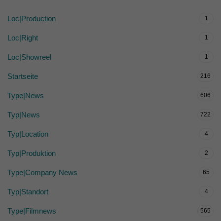
Loc|Production
1
Loc|Right
1
Loc|Showreel
1
Startseite
216
Type|News
606
Typ|News
722
Typ|Location
4
Typ|Produktion
2
Type|Company News
65
Typ|Standort
4
Type|Filmnews
565