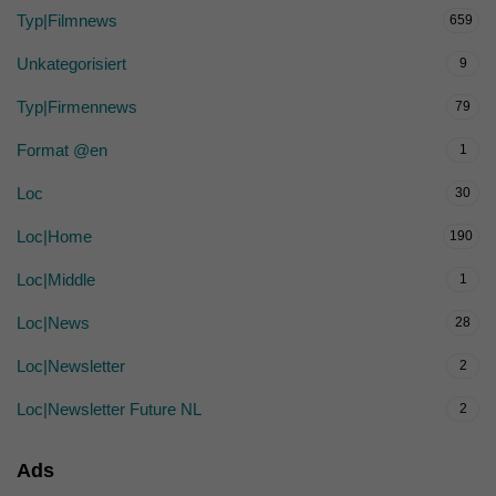
Typ|Filmnews
659
Unkategorisiert
9
Typ|Firmennews
79
Format @en
1
Loc
30
Loc|Home
190
Loc|Middle
1
Loc|News
28
Loc|Newsletter
2
Loc|Newsletter Future NL
2
Ads