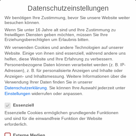
Datenschutzeinstellungen
Wir benötigen Ihre Zustimmung, bevor Sie unsere Website weiter
besuchen können.
Wenn Sie unter 16 Jahre alt sind und Ihre Zustimmung zu
freiwilligen Diensten geben möchten, müssen Sie Ihre
Home
Typ|News
Zwei Nominierungen als “Most
Erziehungsberechtigten um Erlaubnis bitten.
Innovative” beim Sichuan TV Festival in China
Wir verwenden Cookies und andere Technologien auf unserer
Website. Einige von ihnen sind essenziell, während andere uns
helfen, diese Website und Ihre Erfahrung zu verbessern.
Personenbezogene Daten können verarbeitet werden (z. B. IP-
Adressen), z. B. für personalisierte Anzeigen und Inhalte oder
Anzeigen- und Inhaltsmessung.
Weitere Informationen über die
Verwendung Ihrer Daten finden Sie in unserer
Zwei Nominierungen als “Most
Datenschutzerklärung
.
Sie können Ihre Auswahl jederzeit unter
Innovative” beim Sichuan TV Festival in
Einstellungen
widerrufen oder anpassen.
Datenschutzeinstellungen
China
Essenziell
Essenzielle Cookies ermöglichen grundlegende Funktionen
und sind für die einwandfreie Funktion der Website
Wir freuen uns sehr, dass sowohl unsere Format-Reihe “Die
erforderlich.
Kulturakte” als auch unsere Produktion “Wochenendkrieger” in
Externe Medien