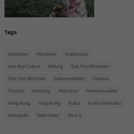
Tags
Abenteuer
Abenteuer
Arabesques
Arts And Culture
Bildung
Dok.fest München
Dok.fest München
Dokumentarfilm
Festival
Festival
Hamburg
Holocaust
Homosexualität
Hong Kong
Hong Kong
Kultur
Kunst Und Kultur
Metropolis
Stille Retter
Terra X