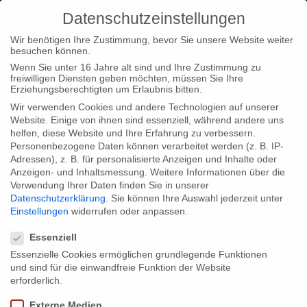
Datenschutzeinstellungen
Wir benötigen Ihre Zustimmung, bevor Sie unsere Website weiter
besuchen können.
Wenn Sie unter 16 Jahre alt sind und Ihre Zustimmung zu
freiwilligen Diensten geben möchten, müssen Sie Ihre
Home
Typ|News
Weltpremiere „Art’s Home is my Kassel –
Erziehungsberechtigten um Erlaubnis bitten.
100 Tage documenta-Stadt“
Wir verwenden Cookies und andere Technologien auf unserer
Website. Einige von ihnen sind essenziell, während andere uns
helfen, diese Website und Ihre Erfahrung zu verbessern.
Personenbezogene Daten können verarbeitet werden (z. B. IP-
Adressen), z. B. für personalisierte Anzeigen und Inhalte oder
Anzeigen- und Inhaltsmessung.
Weitere Informationen über die
Verwendung Ihrer Daten finden Sie in unserer
Weltpremiere „Art’s Home is my Kassel
Datenschutzerklärung
.
Sie können Ihre Auswahl jederzeit unter
– 100 Tage documenta-Stadt“
Einstellungen
widerrufen oder anpassen.
Datenschutzeinstellungen
Essenziell
Essenzielle Cookies ermöglichen grundlegende Funktionen
Der Dokumentarfilm „Art’s Home is my Kassel – 100 Tage
und sind für die einwandfreie Funktion der Website
documenta-Stadt“ der beiden Kasseler Schwestern Katrin und
erforderlich.
Susanne Heinz wird am 15.11.13 um 14:30 Uhr im Gloria Kino
Externe Medien