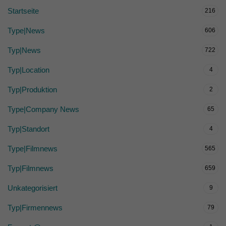
Startseite
216
Type|News
606
Typ|News
722
Typ|Location
4
Typ|Produktion
2
Type|Company News
65
Typ|Standort
4
Type|Filmnews
565
Typ|Filmnews
659
Unkategorisiert
9
Typ|Firmennews
79