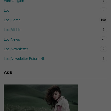
Format @en
1
Loc
30
Loc|Home
190
Loc|Middle
1
Loc|News
28
Loc|Newsletter
2
Loc|Newsletter Future NL
2
Ads