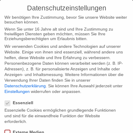
Datenschutzeinstellungen
Wir benötigen Ihre Zustimmung, bevor Sie unsere Website weiter
besuchen können.
Wenn Sie unter 16 Jahre alt sind und Ihre Zustimmung zu
freiwilligen Diensten geben möchten, müssen Sie Ihre
Home
Typ|News
“WAGNERWAHN” auf dem Titelblatt des
Erziehungsberechtigten um Erlaubnis bitten.
DOX-Magazins
Wir verwenden Cookies und andere Technologien auf unserer
Website. Einige von ihnen sind essenziell, während andere uns
helfen, diese Website und Ihre Erfahrung zu verbessern.
Personenbezogene Daten können verarbeitet werden (z. B. IP-
Adressen), z. B. für personalisierte Anzeigen und Inhalte oder
Anzeigen- und Inhaltsmessung.
Weitere Informationen über die
Verwendung Ihrer Daten finden Sie in unserer
“WAGNERWAHN” auf dem Titelblatt des
Datenschutzerklärung
.
Sie können Ihre Auswahl jederzeit unter
DOX-Magazins
Einstellungen
widerrufen oder anpassen.
Datenschutzeinstellungen
Essenziell
Essenzielle Cookies ermöglichen grundlegende Funktionen
Vier Seiten und zahlreiche Bilder hat das DOX-Magazin unserer
und sind für die einwandfreie Funktion der Website
crossmedialen Produktion “WAGNERWAHN”
erforderlich.
(Film/App/Graphic Novel) gewidmet. Auf dem Titelblatt der
Externe Medien