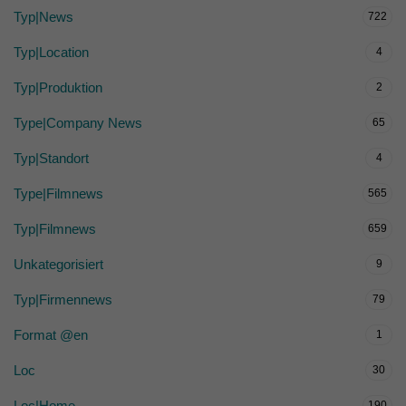
Typ|News
722
Typ|Location
4
Typ|Produktion
2
Type|Company News
65
Typ|Standort
4
Type|Filmnews
565
Typ|Filmnews
659
Unkategorisiert
9
Typ|Firmennews
79
Format @en
1
Loc
30
Loc|Home
190