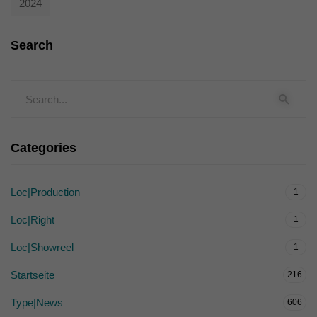
2024
Search
Categories
Loc|Production
1
Loc|Right
1
Loc|Showreel
1
Startseite
216
Type|News
606