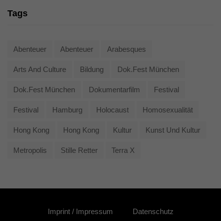
Tags
Abenteuer
Abenteuer
Arabesques
Arts And Culture
Bildung
Dok.fest München
Dok.fest München
Dokumentarfilm
Festival
Festival
Hamburg
Holocaust
Homosexualität
Hong Kong
Hong Kong
Kultur
Kunst Und Kultur
Metropolis
Stille Retter
Terra X
Imprint / Impressum
Datenschutz