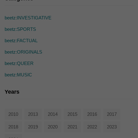
die einwandfreie Funktion der Website erforderlich.
Cookie-Informationen anzeigen
beetz:INVESTIGATIVE
Ext
Externe Medien (7)
beetz:SPORTS
Inhalte von Videoplattformen und Social-Media-Plattformen werden
standardmäßig blockiert. Wenn Cookies von externen Medien akzeptiert
beetz:FACTUAL
werden, bedarf der Zugriff auf diese Inhalte keiner manuellen Einwilligung
mehr.
beetz:ORIGINALS
Cookie-Informationen anzeigen
beetz:QUEER
powered by Borlabs Cookie
Datenschutzerklärung
beetz:MUSIC
Years
2010
2013
2014
2015
2016
2017
2018
2019
2020
2021
2022
2023