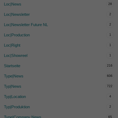
Loc|News
28
Loc|Newsletter
2
Loc|Newsletter Future NL
2
Loc|Production
1
Loc|Right
1
Loc|Showreel
1
Startseite
216
Type|News
606
Typ|News
722
Typ|Location
4
Typ|Produktion
2
Type|Company News
65