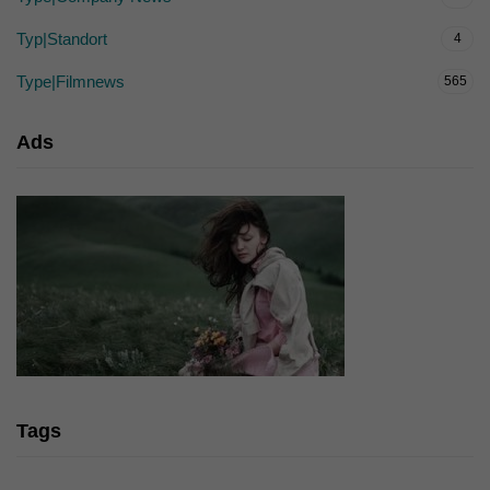
Typ|Standort
4
Type|Filmnews
565
Ads
Tags