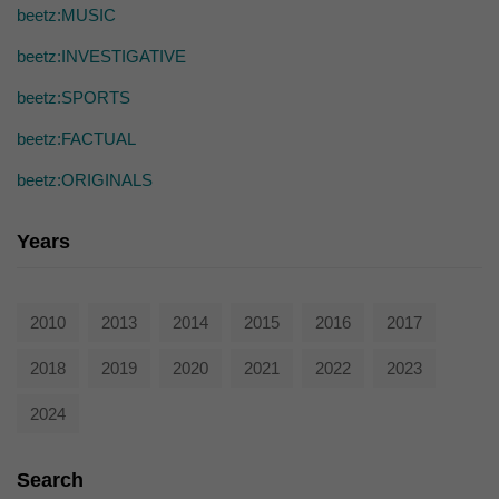
die einwandfreie Funktion der Website erforderlich.
beetz:MUSIC
Cookie-Informationen anzeigen
beetz:INVESTIGATIVE
Ext
Externe Medien (7)
beetz:SPORTS
Inhalte von Videoplattformen und Social-Media-Plattformen werden
beetz:FACTUAL
standardmäßig blockiert. Wenn Cookies von externen Medien akzeptiert
werden, bedarf der Zugriff auf diese Inhalte keiner manuellen Einwilligung
mehr.
beetz:ORIGINALS
Cookie-Informationen anzeigen
Years
powered by Borlabs Cookie
Datenschutzerklärung
2010
2013
2014
2015
2016
2017
2018
2019
2020
2021
2022
2023
2024
Search