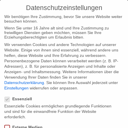
Datenschutzeinstellungen
Wir benötigen Ihre Zustimmung, bevor Sie unsere Website weiter
besuchen können.
Wenn Sie unter 16 Jahre alt sind und Ihre Zustimmung zu
freiwilligen Diensten geben möchten, müssen Sie Ihre
Home
Typ|News
“Wadans Welt” beim Open City London
Erziehungsberechtigten um Erlaubnis bitten.
Documentary Film Festival
Wir verwenden Cookies und andere Technologien auf unserer
Website. Einige von ihnen sind essenziell, während andere uns
helfen, diese Website und Ihre Erfahrung zu verbessern.
Personenbezogene Daten können verarbeitet werden (z. B. IP-
Adressen), z. B. für personalisierte Anzeigen und Inhalte oder
Anzeigen- und Inhaltsmessung.
Weitere Informationen über die
Verwendung Ihrer Daten finden Sie in unserer
“Wadans Welt” beim Open City London
Datenschutzerklärung
.
Sie können Ihre Auswahl jederzeit unter
Documentary Film Festival
Einstellungen
widerrufen oder anpassen.
Datenschutzeinstellungen
Essenziell
Essenzielle Cookies ermöglichen grundlegende Funktionen
Nach den Erfolgen beim diesjährigen HotDocs Festival und dem
und sind für die einwandfreie Funktion der Website
Filmkunstfest Schwerin freuen wir uns, dass unser Film
erforderlich.
“Wadans Welt” nun auch in London zu sehen sein wird. Das
Externe Medien