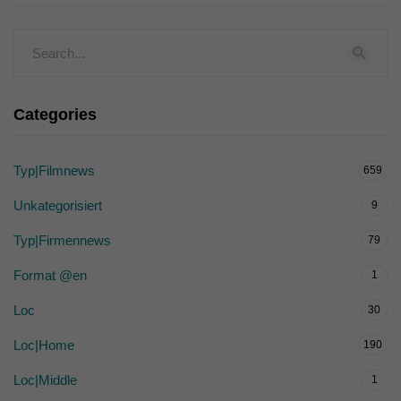
Categories
Typ|Filmnews
659
Unkategorisiert
9
Typ|Firmennews
79
Format @en
1
Loc
30
Loc|Home
190
Loc|Middle
1