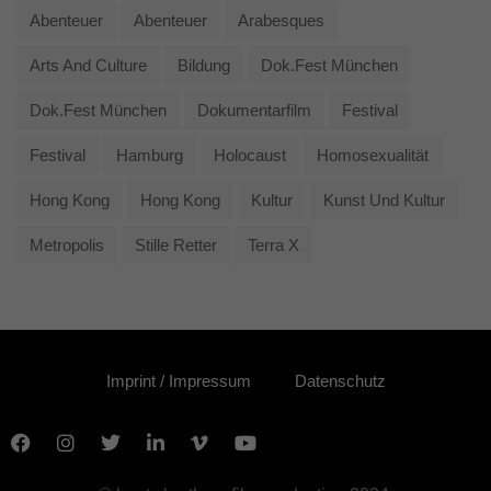
Abenteuer
Abenteuer
Arabesques
Arts And Culture
Bildung
Dok.fest München
Dok.fest München
Dokumentarfilm
Festival
Festival
Hamburg
Holocaust
Homosexualität
Hong Kong
Hong Kong
Kultur
Kunst Und Kultur
Metropolis
Stille Retter
Terra X
Imprint / Impressum
Datenschutz