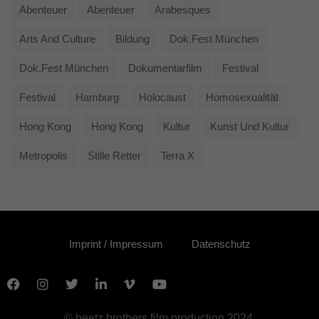
Abenteuer
Abenteuer
Arabesques
Arts And Culture
Bildung
Dok.fest München
Dok.fest München
Dokumentarfilm
Festival
Festival
Hamburg
Holocaust
Homosexualität
Hong Kong
Hong Kong
Kultur
Kunst Und Kultur
Metropolis
Stille Retter
Terra X
Imprint / Impressum
Datenschutz
© beetz brothers film production 2024.