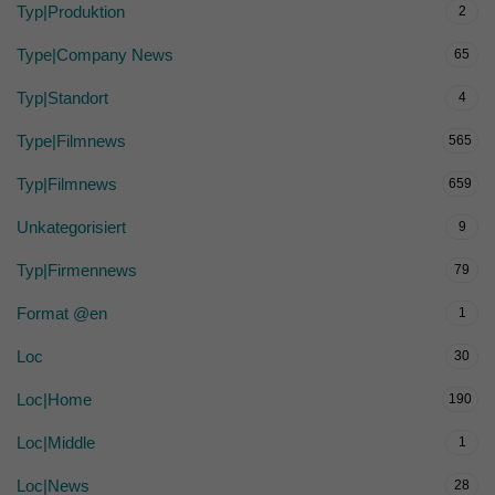
Typ|Produktion
2
Type|Company News
65
Typ|Standort
4
Type|Filmnews
565
Typ|Filmnews
659
Unkategorisiert
9
Typ|Firmennews
79
Format @en
1
Loc
30
Loc|Home
190
Loc|Middle
1
Loc|News
28