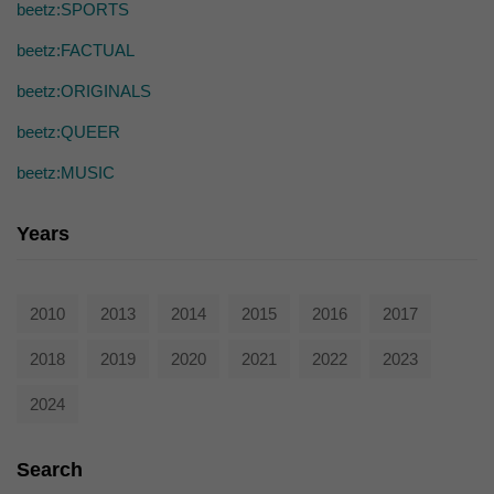
die einwandfreie Funktion der Website erforderlich.
beetz:SPORTS
Cookie-Informationen anzeigen
beetz:FACTUAL
Ext
Externe Medien (7)
beetz:ORIGINALS
Inhalte von Videoplattformen und Social-Media-Plattformen werden
beetz:QUEER
standardmäßig blockiert. Wenn Cookies von externen Medien akzeptiert
werden, bedarf der Zugriff auf diese Inhalte keiner manuellen Einwilligung
beetz:MUSIC
mehr.
Cookie-Informationen anzeigen
Years
powered by Borlabs Cookie
Datenschutzerklärung
2010
2013
2014
2015
2016
2017
2018
2019
2020
2021
2022
2023
2024
Search