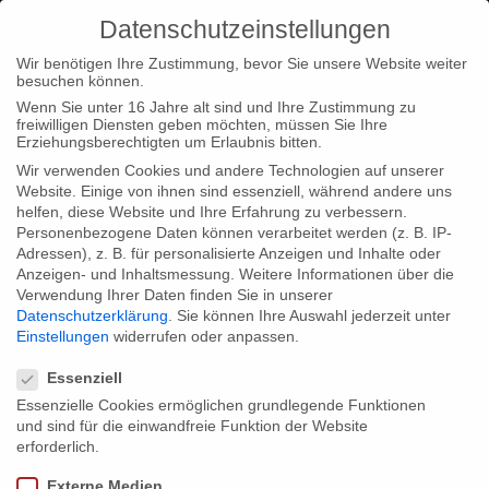
Datenschutzeinstellungen
Wir benötigen Ihre Zustimmung, bevor Sie unsere Website weiter
besuchen können.
Wenn Sie unter 16 Jahre alt sind und Ihre Zustimmung zu
freiwilligen Diensten geben möchten, müssen Sie Ihre
Home
Typ|News
“Wadans Welt” auf dem Bergen
Erziehungsberechtigten um Erlaubnis bitten.
International Film Festival
Wir verwenden Cookies und andere Technologien auf unserer
Website. Einige von ihnen sind essenziell, während andere uns
helfen, diese Website und Ihre Erfahrung zu verbessern.
Personenbezogene Daten können verarbeitet werden (z. B. IP-
Adressen), z. B. für personalisierte Anzeigen und Inhalte oder
Anzeigen- und Inhaltsmessung.
Weitere Informationen über die
Verwendung Ihrer Daten finden Sie in unserer
“Wadans Welt” auf dem Bergen
Datenschutzerklärung
.
Sie können Ihre Auswahl jederzeit unter
International Film Festival
Einstellungen
widerrufen oder anpassen.
Datenschutzeinstellungen
Essenziell
Essenzielle Cookies ermöglichen grundlegende Funktionen
Wir freuen uns zu verkünden, dass “Wadans Welt” zu dem
und sind für die einwandfreie Funktion der Website
diesjährigen Bergen International Film Festival eingeladen
erforderlich.
wurde. Das norwegische Festival findet zwischen dem 19. und
Externe Medien