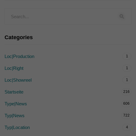
Categories
Loc|Production
1
Loc|Right
1
Loc|Showreel
1
Startseite
216
Type|News
606
Typ|News
722
Typ|Location
4