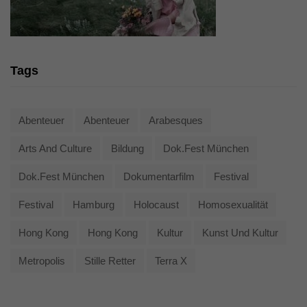
Tags
Abenteuer
Abenteuer
Arabesques
Arts And Culture
Bildung
Dok.fest München
Dok.fest München
Dokumentarfilm
Festival
Festival
Hamburg
Holocaust
Homosexualität
Hong Kong
Hong Kong
Kultur
Kunst Und Kultur
Metropolis
Stille Retter
Terra X