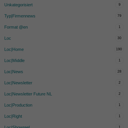
Unkategorisiert
9
Typ|Firmennews
79
Format @en
1
Loc
30
Loc|Home
190
Loc|Middle
1
Loc|News
28
Loc|Newsletter
2
Loc|Newsletter Future NL
2
Loc|Production
1
Loc|Right
1
Loc|Showreel
1