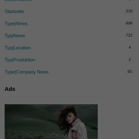
Startseite
216
Type|News
606
Typ|News
722
Typ|Location
4
Typ|Produktion
2
Type|Company News
65
Ads