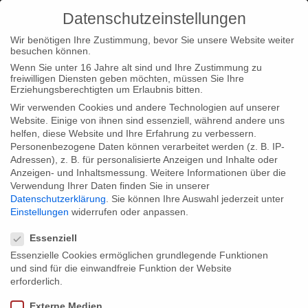
Datenschutzeinstellungen
Wir benötigen Ihre Zustimmung, bevor Sie unsere Website weiter
besuchen können.
Wenn Sie unter 16 Jahre alt sind und Ihre Zustimmung zu
freiwilligen Diensten geben möchten, müssen Sie Ihre
Home
Typ|News
Realscreen veröffentlicht “Global 100” –
Erziehungsberechtigten um Erlaubnis bitten.
GBF mit dabei
Wir verwenden Cookies und andere Technologien auf unserer
Website. Einige von ihnen sind essenziell, während andere uns
helfen, diese Website und Ihre Erfahrung zu verbessern.
Personenbezogene Daten können verarbeitet werden (z. B. IP-
Adressen), z. B. für personalisierte Anzeigen und Inhalte oder
Anzeigen- und Inhaltsmessung.
Weitere Informationen über die
Verwendung Ihrer Daten finden Sie in unserer
Realscreen veröffentlicht “Global 100” –
Datenschutzerklärung
.
Sie können Ihre Auswahl jederzeit unter
GBF mit dabei
Einstellungen
widerrufen oder anpassen.
Datenschutzeinstellungen
Essenziell
Essenzielle Cookies ermöglichen grundlegende Funktionen
Realscreen.com hat die “Global 100” der unabhängigen
und sind für die einwandfreie Funktion der Website
Produktionsfirmen veröffentlicht und die gebrueder beetz
erforderlich.
filmproduktion im Bereich “international” gelistet. Sechs Mal im
Externe Medien