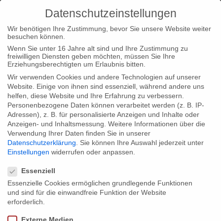
Datenschutzeinstellungen
Wir benötigen Ihre Zustimmung, bevor Sie unsere Website weiter
besuchen können.
Wenn Sie unter 16 Jahre alt sind und Ihre Zustimmung zu
freiwilligen Diensten geben möchten, müssen Sie Ihre
Home
Typ|News
Erfolgreiche Premiere von “Die Akte
Erziehungsberechtigten um Erlaubnis bitten.
Kleist”
Wir verwenden Cookies und andere Technologien auf unserer
Website. Einige von ihnen sind essenziell, während andere uns
helfen, diese Website und Ihre Erfahrung zu verbessern.
Personenbezogene Daten können verarbeitet werden (z. B. IP-
Adressen), z. B. für personalisierte Anzeigen und Inhalte oder
Anzeigen- und Inhaltsmessung.
Weitere Informationen über die
Verwendung Ihrer Daten finden Sie in unserer
Erfolgreiche Premiere von “Die Akte
Datenschutzerklärung
.
Sie können Ihre Auswahl jederzeit unter
Kleist”
Einstellungen
widerrufen oder anpassen.
Datenschutzeinstellungen
Essenziell
Essenzielle Cookies ermöglichen grundlegende Funktionen
Wir haben uns sehr über die vielen positiven Resonanzen zu
und sind für die einwandfreie Funktion der Website
der Premiere unseres Films “die Akte Kleist” in der Nikolaikirche
erforderlich.
gefreut! Einige der Pressestimmen waren:
Externe Medien