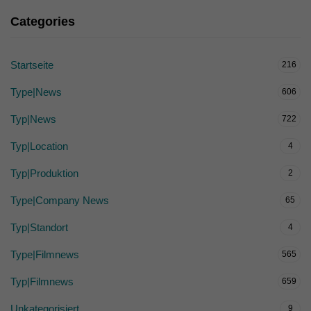
Categories
Startseite
216
Type|News
606
Typ|News
722
Typ|Location
4
Typ|Produktion
2
Type|Company News
65
Typ|Standort
4
Type|Filmnews
565
Typ|Filmnews
659
Unkategorisiert
9