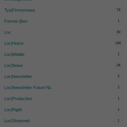
Typ|Firmennews
79
Format @en
1
Loc
30
Loc|Home
190
Loc|Middle
1
Loc|News
28
Loc|Newsletter
2
Loc|Newsletter Future NL
2
Loc|Production
1
Loc|Right
1
Loc|Showreel
1