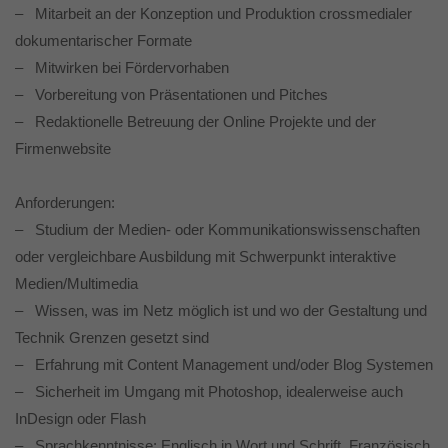
Erziehungsberechtigten um Erlaubnis bitten.
– Mitarbeit an der Konzeption und Produktion crossmedialer
Wir verwenden Cookies und andere Technologien auf unserer
dokumentarischer Formate
Website. Einige von ihnen sind essenziell, während andere uns
– Mitwirken bei Fördervorhaben
helfen, diese Website und Ihre Erfahrung zu verbessern.
Personenbezogene Daten können verarbeitet werden (z. B. IP-
– Vorbereitung von Präsentationen und Pitches
Adressen), z. B. für personalisierte Anzeigen und Inhalte oder
– Redaktionelle Betreuung der Online Projekte und der
Anzeigen- und Inhaltsmessung.
Weitere Informationen über die
Verwendung Ihrer Daten finden Sie in unserer
Firmenwebsite
Datenschutzerklärung
.
Hier finden Sie eine Übersicht über alle verwendeten Cookies. Sie
können Ihre Einwilligung zu ganzen Kategorien geben oder sich
Anforderungen:
weitere Informationen anzeigen lassen und so nur bestimmte
Cookies auswählen.
– Studium der Medien- oder Kommunikationswissenschaften
oder vergleichbare Ausbildung mit Schwerpunkt interaktive
Alle akzeptieren
Speichern
Medien/Multimedia
– Wissen, was im Netz möglich ist und wo der Gestaltung und
Nur essenzielle Cookies akzeptieren
Technik Grenzen gesetzt sind
– Erfahrung mit Content Management und/oder Blog Systemen
Zurück
Datenschutzeinstellungen
– Sicherheit im Umgang mit Photoshop, idealerweise auch
Essenziell (1)
InDesign oder Flash
Essenzielle Cookies ermöglichen grundlegende Funktionen und sind für
– Sprachkenntnisse: Englisch in Wort und Schrift, Französisch