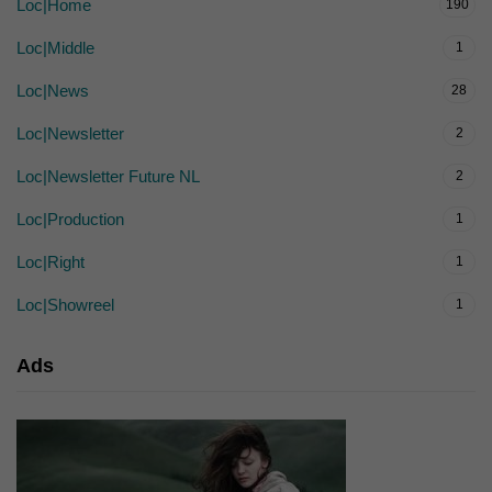
Loc|Home
190
Loc|Middle
1
Loc|News
28
Loc|Newsletter
2
Loc|Newsletter Future NL
2
Loc|Production
1
Loc|Right
1
Loc|Showreel
1
Ads