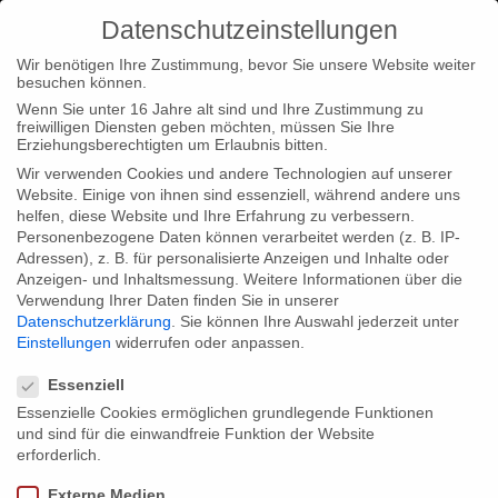
Datenschutzeinstellungen
Wir benötigen Ihre Zustimmung, bevor Sie unsere Website weiter
besuchen können.
Wenn Sie unter 16 Jahre alt sind und Ihre Zustimmung zu
freiwilligen Diensten geben möchten, müssen Sie Ihre
Home
Typ|News
Praktikant/in Cross-Media
Erziehungsberechtigten um Erlaubnis bitten.
Wir verwenden Cookies und andere Technologien auf unserer
Website. Einige von ihnen sind essenziell, während andere uns
helfen, diese Website und Ihre Erfahrung zu verbessern.
Personenbezogene Daten können verarbeitet werden (z. B. IP-
Adressen), z. B. für personalisierte Anzeigen und Inhalte oder
Praktikant/in Cross-Media
Anzeigen- und Inhaltsmessung.
Weitere Informationen über die
Verwendung Ihrer Daten finden Sie in unserer
Datenschutzerklärung
.
Sie können Ihre Auswahl jederzeit unter
Einstellungen
widerrufen oder anpassen.
Die gebrueder beetz filmproduktion hat in den letzten 10 Jahre
Datenschutzeinstellungen
mehr als 50 Dokumentationen und Dokumentarfilme für Kino
Essenziell
und TV produziert. Seit zwei Jahren entwickeln wir auch neue
Essenzielle Cookies ermöglichen grundlegende Funktionen
und sind für die einwandfreie Funktion der Website
TV-Internet Formate. Die eigens gegründete Cross-Media
erforderlich.
Abteilung verbindet dokumentarische Kompetenz mit neuen
Externe Medien