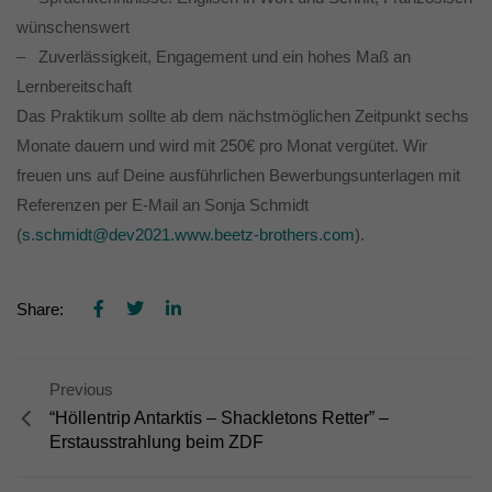
die einwandfreie Funktion der Website erforderlich.
wünschenswert
Cookie-Informationen anzeigen
– Zuverlässigkeit, Engagement und ein hohes Maß an
Ext
Externe Medien (7)
Lernbereitschaft
Das Praktikum sollte ab dem nächstmöglichen Zeitpunkt sechs
Inhalte von Videoplattformen und Social-Media-Plattformen werden
standardmäßig blockiert. Wenn Cookies von externen Medien akzeptiert
Monate dauern und wird mit 250€ pro Monat vergütet. Wir
werden, bedarf der Zugriff auf diese Inhalte keiner manuellen Einwilligung
mehr.
freuen uns auf Deine ausführlichen Bewerbungsunterlagen mit
Referenzen per E-Mail an
Sonja Schmidt
Cookie-Informationen anzeigen
(
s.schmidt@dev2021.www.beetz-brothers.com
).
powered by Borlabs Cookie
Datenschutzerklärung
Share:
Previous
“Höllentrip Antarktis – Shackletons Retter” –
Erstausstrahlung beim ZDF