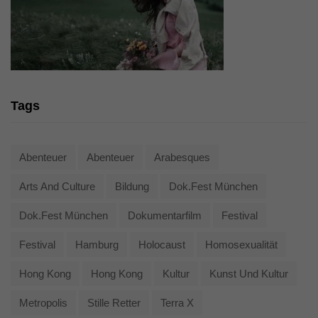
Tags
Abenteuer
Abenteuer
Arabesques
Arts And Culture
Bildung
Dok.fest München
Dok.fest München
Dokumentarfilm
Festival
Festival
Hamburg
Holocaust
Homosexualität
Hong Kong
Hong Kong
Kultur
Kunst Und Kultur
Metropolis
Stille Retter
Terra X