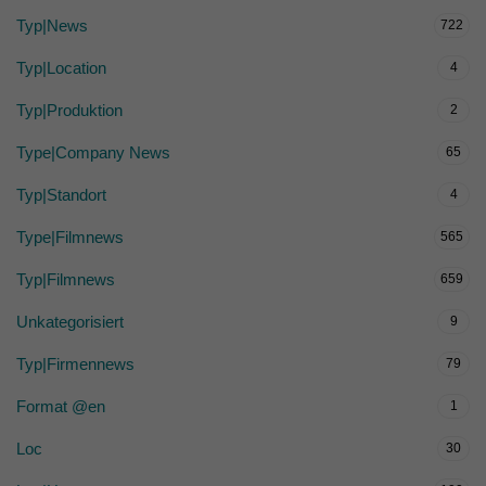
Typ|News
722
Typ|Location
4
Typ|Produktion
2
Type|Company News
65
Typ|Standort
4
Type|Filmnews
565
Typ|Filmnews
659
Unkategorisiert
9
Typ|Firmennews
79
Format @en
1
Loc
30