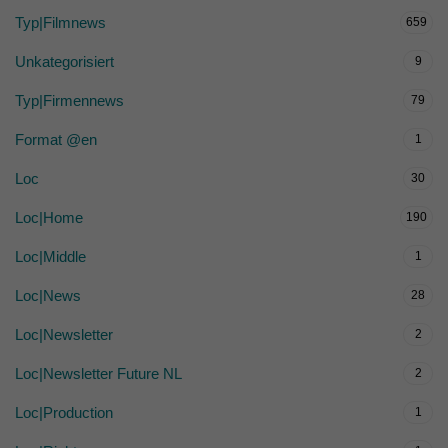
Typ|Filmnews
659
Unkategorisiert
9
Typ|Firmennews
79
Format @en
1
Loc
30
Loc|Home
190
Loc|Middle
1
Loc|News
28
Loc|Newsletter
2
Loc|Newsletter Future NL
2
Loc|Production
1