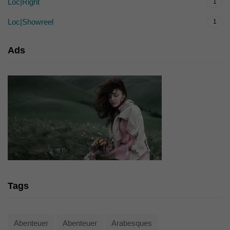
Loc|Right
1
Loc|Showreel
1
Ads
Tags
Abenteuer
Abenteuer
Arabesques