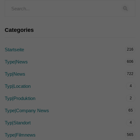
Categories
Startseite
216
Type|News
606
Typ|News
722
Typ|Location
4
Typ|Produktion
2
Type|Company News
65
Typ|Standort
4
Type|Filmnews
565