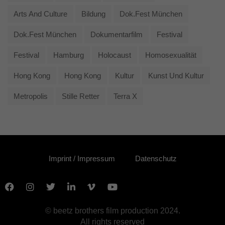
Arts And Culture
Bildung
Dok.fest München
Dok.fest München
Dokumentarfilm
Festival
Festival
Hamburg
Holocaust
Homosexualität
Hong Kong
Hong Kong
Kultur
Kunst Und Kultur
Metropolis
Stille Retter
Terra X
Imprint / Impressum
Datenschutz
© beetz brothers film production 2024.
All rights reserved