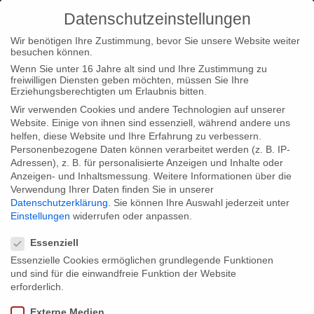
Datenschutzeinstellungen
Wir benötigen Ihre Zustimmung, bevor Sie unsere Website weiter
besuchen können.
Wenn Sie unter 16 Jahre alt sind und Ihre Zustimmung zu
freiwilligen Diensten geben möchten, müssen Sie Ihre
Home
Typ|News
Österreich-Premiere von Empire Me auf
Erziehungsberechtigten um Erlaubnis bitten.
der Diagonale
Wir verwenden Cookies und andere Technologien auf unserer
Website. Einige von ihnen sind essenziell, während andere uns
helfen, diese Website und Ihre Erfahrung zu verbessern.
Personenbezogene Daten können verarbeitet werden (z. B. IP-
Adressen), z. B. für personalisierte Anzeigen und Inhalte oder
Anzeigen- und Inhaltsmessung.
Weitere Informationen über die
Verwendung Ihrer Daten finden Sie in unserer
Österreich-Premiere von Empire Me auf
Datenschutzerklärung
.
Sie können Ihre Auswahl jederzeit unter
der Diagonale
Einstellungen
widerrufen oder anpassen.
Datenschutzeinstellungen
Essenziell
Essenzielle Cookies ermöglichen grundlegende Funktionen
Am Freitag, den 25. März 2011 um 20.30 Uhr, hat unser Film
und sind für die einwandfreie Funktion der Website
“Empire Me” Österreich-Premiere auf der Diagonale. Die zweite
erforderlich.
Vorführung findet am 26. März um 21.00 Uhr statt.
Externe Medien