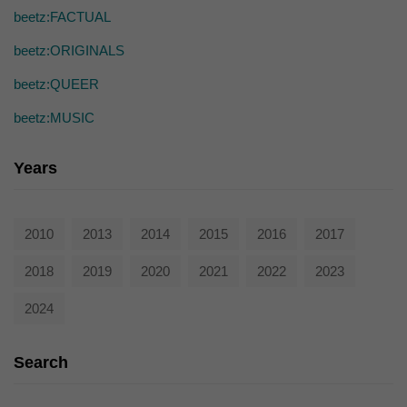
die einwandfreie Funktion der Website erforderlich.
beetz:FACTUAL
Cookie-Informationen anzeigen
beetz:ORIGINALS
Ext
Externe Medien (7)
beetz:QUEER
Inhalte von Videoplattformen und Social-Media-Plattformen werden
standardmäßig blockiert. Wenn Cookies von externen Medien akzeptiert
beetz:MUSIC
werden, bedarf der Zugriff auf diese Inhalte keiner manuellen Einwilligung
mehr.
Years
Cookie-Informationen anzeigen
powered by Borlabs Cookie
Datenschutzerklärung
2010
2013
2014
2015
2016
2017
2018
2019
2020
2021
2022
2023
2024
Search