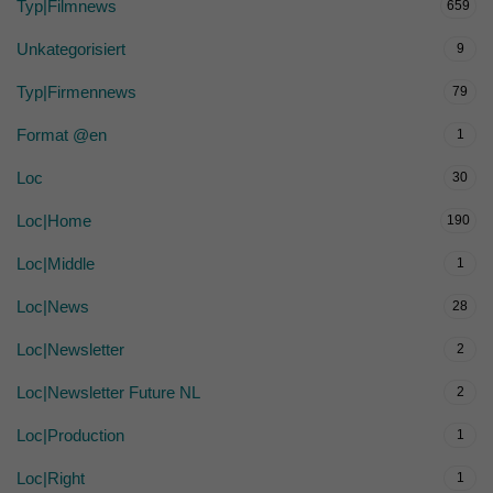
Typ|Filmnews
659
Unkategorisiert
9
Typ|Firmennews
79
Format @en
1
Loc
30
Loc|Home
190
Loc|Middle
1
Loc|News
28
Loc|Newsletter
2
Loc|Newsletter Future NL
2
Loc|Production
1
Loc|Right
1