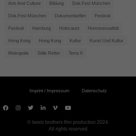
Arts And Culture
Bildung
Dok.fest München
Dok.fest München
Dokumentarfilm
Festival
Festival
Hamburg
Holocaust
Homosexualität
Hong Kong
Hong Kong
Kultur
Kunst Und Kultur
Metropolis
Stille Retter
Terra X
Imprint / Impressum
Datenschutz
© beetz brothers film production 2024.
All rights reserved