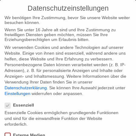
Datenschutzeinstellungen
Wir benötigen Ihre Zustimmung, bevor Sie unsere Website weiter
besuchen können.
Wenn Sie unter 16 Jahre alt sind und Ihre Zustimmung zu
freiwilligen Diensten geben möchten, müssen Sie Ihre
Home
Typ|News
One World – International Human Rights
Erziehungsberechtigten um Erlaubnis bitten.
Documentary Film Festival
Wir verwenden Cookies und andere Technologien auf unserer
Website. Einige von ihnen sind essenziell, während andere uns
helfen, diese Website und Ihre Erfahrung zu verbessern.
Personenbezogene Daten können verarbeitet werden (z. B. IP-
Adressen), z. B. für personalisierte Anzeigen und Inhalte oder
Anzeigen- und Inhaltsmessung.
Weitere Informationen über die
Verwendung Ihrer Daten finden Sie in unserer
One World – International Human Rights
Datenschutzerklärung
.
Sie können Ihre Auswahl jederzeit unter
Documentary Film Festival
Einstellungen
widerrufen oder anpassen.
Datenschutzeinstellungen
Essenziell
Essenzielle Cookies ermöglichen grundlegende Funktionen
Unser Film Tabakmädchen von Biljana Garvanlieva wird auf
und sind für die einwandfreie Funktion der Website
dem 12. One World – International Human Rights Documentary
erforderlich.
Film Festival zu sehen sein, das vom 10. – 18. März in Prag,
Externe Medien