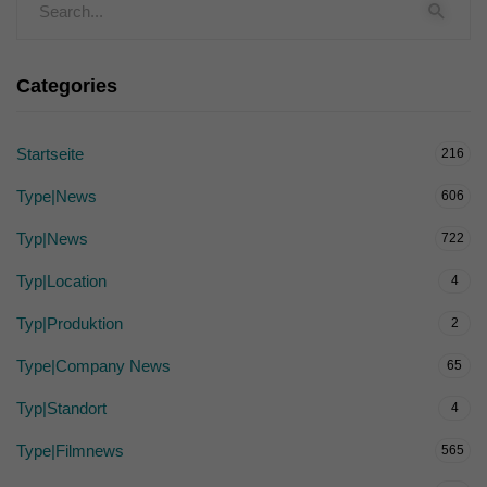
Categories
Startseite
216
Type|News
606
Typ|News
722
Typ|Location
4
Typ|Produktion
2
Type|Company News
65
Typ|Standort
4
Type|Filmnews
565