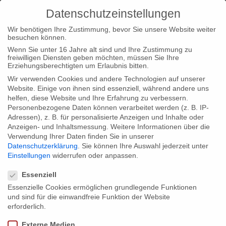
Datenschutzeinstellungen
Wir benötigen Ihre Zustimmung, bevor Sie unsere Website weiter
besuchen können.
Wenn Sie unter 16 Jahre alt sind und Ihre Zustimmung zu
freiwilligen Diensten geben möchten, müssen Sie Ihre
Home
Typ|News
Neuer Trailer zum SWR/arte Eventfilm
Erziehungsberechtigten um Erlaubnis bitten.
WAGNERWAHN
Wir verwenden Cookies und andere Technologien auf unserer
Website. Einige von ihnen sind essenziell, während andere uns
helfen, diese Website und Ihre Erfahrung zu verbessern.
Personenbezogene Daten können verarbeitet werden (z. B. IP-
Adressen), z. B. für personalisierte Anzeigen und Inhalte oder
Anzeigen- und Inhaltsmessung.
Weitere Informationen über die
Verwendung Ihrer Daten finden Sie in unserer
Neuer Trailer zum SWR/arte Eventfilm
Datenschutzerklärung
.
Sie können Ihre Auswahl jederzeit unter
WAGNERWAHN
Einstellungen
widerrufen oder anpassen.
Datenschutzeinstellungen
Essenziell
Essenzielle Cookies ermöglichen grundlegende Funktionen
“WAGNERWAHN” (Regie: Ralf Pleger) ist als erste Folge
und sind für die einwandfreie Funktion der Website
unserer Kulturkrimiserie “Die Kulturakte” bereits im Schnitt und
erforderlich.
wird rechtzeitig zum großen Wagner-Jubiläum im Mai fertig
Externe Medien