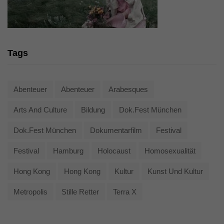
Tags
Abenteuer
Abenteuer
Arabesques
Arts And Culture
Bildung
Dok.fest München
Dok.fest München
Dokumentarfilm
Festival
Festival
Hamburg
Holocaust
Homosexualität
Hong Kong
Hong Kong
Kultur
Kunst Und Kultur
Metropolis
Stille Retter
Terra X