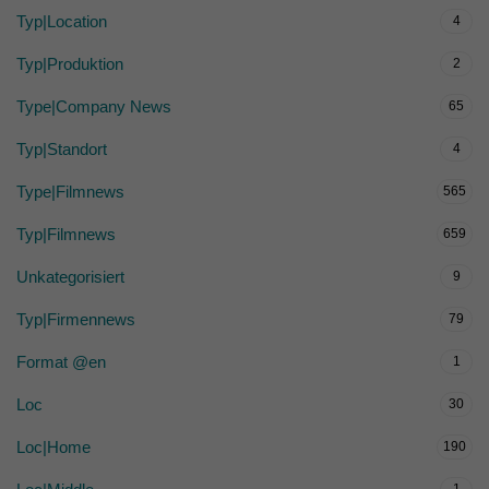
Typ|Location
4
Typ|Produktion
2
Type|Company News
65
Typ|Standort
4
Type|Filmnews
565
Typ|Filmnews
659
Unkategorisiert
9
Typ|Firmennews
79
Format @en
1
Loc
30
Loc|Home
190