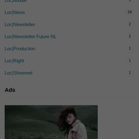
Loc|Middle
1
Loc|News
28
Loc|Newsletter
2
Loc|Newsletter Future NL
2
Loc|Production
1
Loc|Right
1
Loc|Showreel
1
Ads