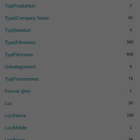
Typ|Produktion
2
Type|Company News
65
Typ|Standort
4
Type|Filmnews
565
Typ|Filmnews
659
Unkategorisiert
9
Typ|Firmennews
79
Format @en
1
Loc
30
Loc|Home
190
Loc|Middle
1
Loc|News
28