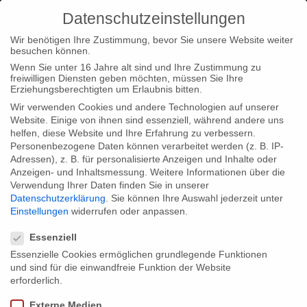
Datenschutzeinstellungen
Wir benötigen Ihre Zustimmung, bevor Sie unsere Website weiter
besuchen können.
Wenn Sie unter 16 Jahre alt sind und Ihre Zustimmung zu
freiwilligen Diensten geben möchten, müssen Sie Ihre
Home
Typ|News
“Mord im Hause Medici” –
Erziehungsberechtigten um Erlaubnis bitten.
Erstausstrahlung auf Arte
Wir verwenden Cookies und andere Technologien auf unserer
Website. Einige von ihnen sind essenziell, während andere uns
helfen, diese Website und Ihre Erfahrung zu verbessern.
Personenbezogene Daten können verarbeitet werden (z. B. IP-
Adressen), z. B. für personalisierte Anzeigen und Inhalte oder
Anzeigen- und Inhaltsmessung.
Weitere Informationen über die
Verwendung Ihrer Daten finden Sie in unserer
“Mord im Hause Medici” –
Datenschutzerklärung
.
Sie können Ihre Auswahl jederzeit unter
Erstausstrahlung auf Arte
Einstellungen
widerrufen oder anpassen.
Datenschutzeinstellungen
Essenziell
Essenzielle Cookies ermöglichen grundlegende Funktionen
Es ist das größte forensische Projekt aller Zeiten: Eine
und sind für die einwandfreie Funktion der Website
internationale Forschergruppe geht den Gerüchten über Intrigen
erforderlich.
und Mord innerhalb der Medici-Dynastie auf den Grund. Mit
Externe Medien