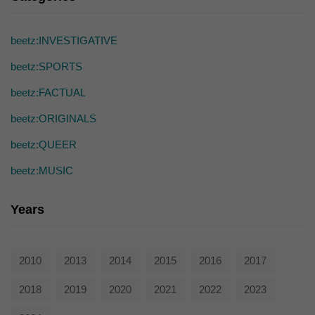
die einwandfreie Funktion der Website erforderlich.
Cookie-Informationen anzeigen
beetz:INVESTIGATIVE
Ext
Externe Medien (7)
beetz:SPORTS
Inhalte von Videoplattformen und Social-Media-Plattformen werden
standardmäßig blockiert. Wenn Cookies von externen Medien akzeptiert
beetz:FACTUAL
werden, bedarf der Zugriff auf diese Inhalte keiner manuellen Einwilligung
mehr.
beetz:ORIGINALS
Cookie-Informationen anzeigen
beetz:QUEER
powered by Borlabs Cookie
Datenschutzerklärung
beetz:MUSIC
Years
2010
2013
2014
2015
2016
2017
2018
2019
2020
2021
2022
2023