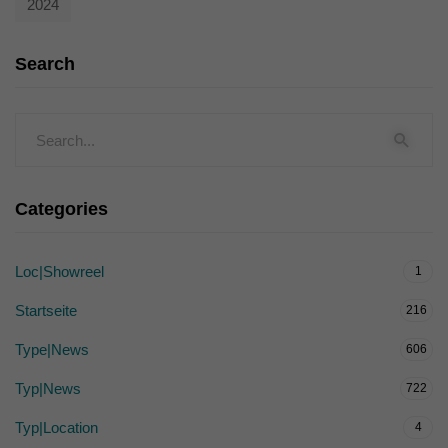
2024
Search
Categories
Loc|Showreel
1
Startseite
216
Type|News
606
Typ|News
722
Typ|Location
4