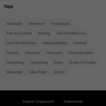
Tags
Abenteuer
Abenteuer
Arabesques
Arts And Culture
Bildung
Dok.fest München
Dok.fest München
Dokumentarfilm
Festival
Festival
Hamburg
Holocaust
Homosexualität
Hong Kong
Hong Kong
Kultur
Kunst Und Kultur
Metropolis
Stille Retter
Terra X
Imprint / Impressum
Datenschutz