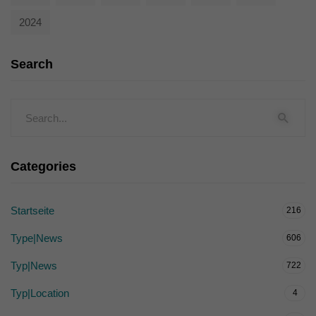
2024
Search
Categories
Startseite
216
Type|News
606
Typ|News
722
Typ|Location
4