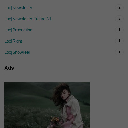
Loc|Newsletter
2
Loc|Newsletter Future NL
2
Loc|Production
1
Loc|Right
1
Loc|Showreel
1
Ads