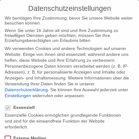
Datenschutzeinstellungen
Wir benötigen Ihre Zustimmung, bevor Sie unsere Website weiter
besuchen können.
Wenn Sie unter 16 Jahre alt sind und Ihre Zustimmung zu
freiwilligen Diensten geben möchten, müssen Sie Ihre
Home
Typ|News
“Mittsommernachtstango” bei den
Erziehungsberechtigten um Erlaubnis bitten.
Nordischen Filmtagen Lübeck
Wir verwenden Cookies und andere Technologien auf unserer
Website. Einige von ihnen sind essenziell, während andere uns
helfen, diese Website und Ihre Erfahrung zu verbessern.
Personenbezogene Daten können verarbeitet werden (z. B. IP-
Adressen), z. B. für personalisierte Anzeigen und Inhalte oder
Anzeigen- und Inhaltsmessung.
Weitere Informationen über die
Verwendung Ihrer Daten finden Sie in unserer
“Mittsommernachtstango” bei den
Datenschutzerklärung
.
Sie können Ihre Auswahl jederzeit unter
Nordischen Filmtagen Lübeck
Einstellungen
widerrufen oder anpassen.
Datenschutzeinstellungen
Essenziell
Essenzielle Cookies ermöglichen grundlegende Funktionen
Unsere deutsch-finnisch-argentinische Koproduktion
und sind für die einwandfreie Funktion der Website
“Mittsommernachtstango” (Regie: Viviane Blumenschein) wird
erforderlich.
bei den Nordischen Filmtagen in Lübeck im Wettbewerb gezeigt.
Externe Medien