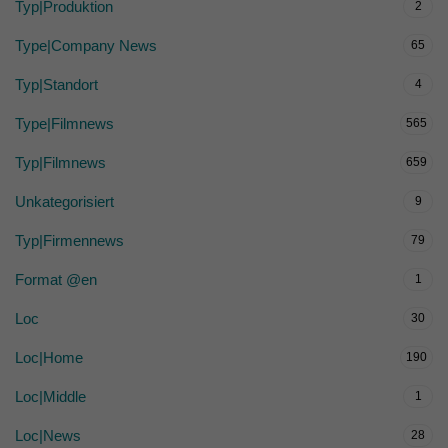
Typ|Produktion
2
Type|Company News
65
Typ|Standort
4
Type|Filmnews
565
Typ|Filmnews
659
Unkategorisiert
9
Typ|Firmennews
79
Format @en
1
Loc
30
Loc|Home
190
Loc|Middle
1
Loc|News
28