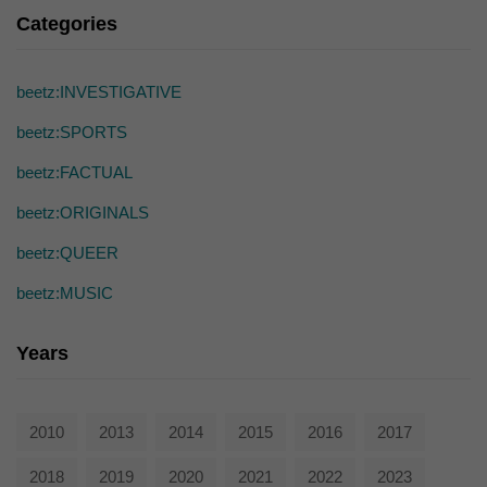
die einwandfreie Funktion der Website erforderlich.
Categories
Cookie-Informationen anzeigen
Ext
Externe Medien (7)
beetz:INVESTIGATIVE
Inhalte von Videoplattformen und Social-Media-Plattformen werden
beetz:SPORTS
standardmäßig blockiert. Wenn Cookies von externen Medien akzeptiert
werden, bedarf der Zugriff auf diese Inhalte keiner manuellen Einwilligung
beetz:FACTUAL
mehr.
Cookie-Informationen anzeigen
beetz:ORIGINALS
powered by Borlabs Cookie
Datenschutzerklärung
beetz:QUEER
beetz:MUSIC
Years
2010
2013
2014
2015
2016
2017
2018
2019
2020
2021
2022
2023