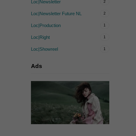
Loc|Newsletter
2
Loc|Newsletter Future NL
2
Loc|Production
1
Loc|Right
1
Loc|Showreel
1
Ads