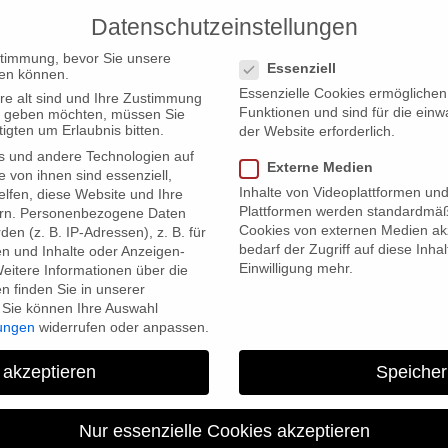
Datenschutzeinstellungen
PRODUCTIONS
Datenschutzeinstellungen
stimmung, bevor Sie unsere
Essenziell
en können.
Essenzielle Cookies ermögliche
re alt sind und Ihre Zustimmung
Funktionen und sind für die einw
ten geben möchten, müssen Sie
igten um Erlaubnis bitten.
der Website erforderlich.
s und andere Technologien auf
Externe Medien
essel” nominiert bei “LiteraVision 2012”
e von ihnen sind essenziell,
Inhalte von Videoplattformen un
lfen, diese Website und Ihre
Plattformen werden standardmäß
rn.
Personenbezogene Daten
Cookies von externen Medien akz
en (z. B. IP-Adressen), z. B. für
bedarf der Zugriff auf diese Inha
en und Inhalte oder Anzeigen-
Einwilligung mehr.
eitere Informationen über die
 finden Sie in unserer
Sie können Ihre Auswahl
lungen
widerrufen oder anpassen.
 akzeptieren
Speicher
etropolis-Beitrag “Stéphane 
“LiteraVision 
Nur essenzielle Cookies akzeptieren