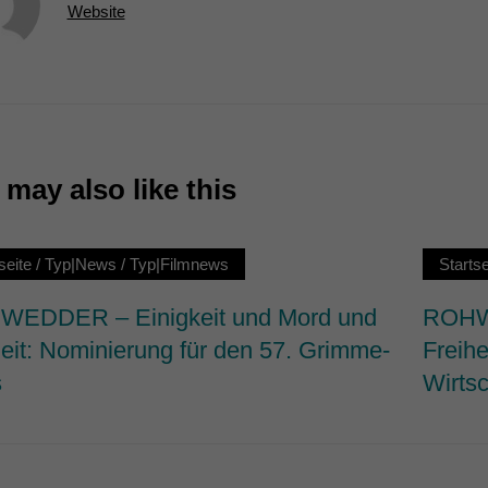
Website
7)
ormen und Social-Media-Plattformen werden standardmäßig blockiert. Wenn Cookie
 der Zugriff auf diese Inhalte keiner manuellen Einwilligung mehr.
Cookie-Informationen anzeigen
ie
may also like this
seite
/
Typ|News
/
Typ|Filmnews
Startse
EDDER – Einigkeit und Mord und
ROHWE
heit: Nominierung für den 57. Grimme-
Freihe
s
Wirtsc