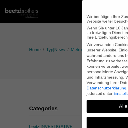
Wir benötigen Ihre Zu
Website weiter besuch
Wenn Sie unter 16 Jah
zu freiwilligen Diens
Ihre Erziehungsberecht
Wir verwenden Cookie
Home
Typ|News
Metropolis-Beitrag “Stéphane H
unserer Website. Einig
während andere uns he
Erfahrung zu verbesse
können verarbeitet werd
personalisierte Anzeig
und Inhaltsmessung.
W
Verwendung Ihrer Daten
Datenschutzerklärung
.
jederzeit unter
Einstel
Alle
Categories
M
beetz:INVESTIGATIVE