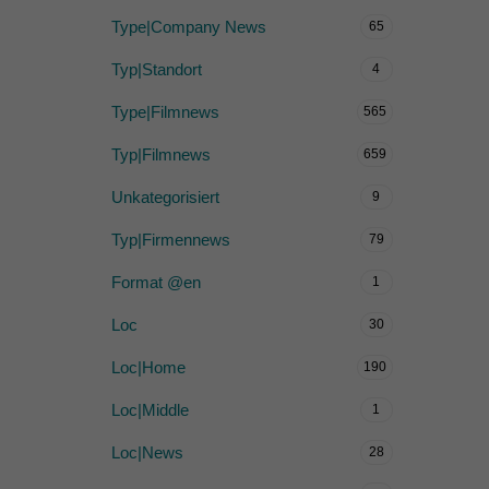
Type|Company News
65
Typ|Standort
4
Type|Filmnews
565
Typ|Filmnews
659
Unkategorisiert
9
Typ|Firmennews
79
Format @en
1
Loc
30
Loc|Home
190
Loc|Middle
1
Loc|News
28