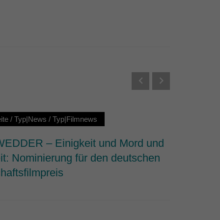
Externe Medien
s von externen Medien
Datenschutzerklärung
ite
/
Typ|News
/
Typ|Filmnews
Startseit
DDER – Einigkeit und Mord und
Why We 
it: Nominierung für den deutschen
dem Fi
haftsfilmpreis