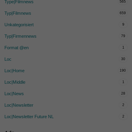
Type|Filmnews
565
Typ|Filmnews
659
Unkategorisiert
9
Typ|Firmennews
79
Format @en
1
Loc
30
Loc|Home
190
Loc|Middle
1
Loc|News
28
Loc|Newsletter
2
Loc|Newsletter Future NL
2