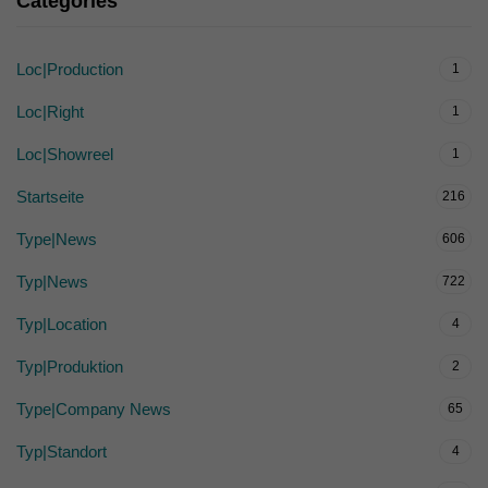
Categories
Loc|Production
1
Loc|Right
1
Loc|Showreel
1
Startseite
216
Type|News
606
Typ|News
722
Typ|Location
4
Typ|Produktion
2
Type|Company News
65
Typ|Standort
4