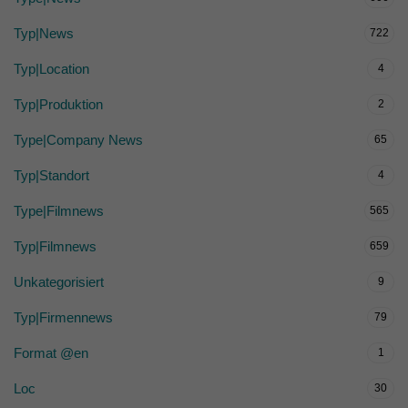
Typ|News
722
Typ|Location
4
Typ|Produktion
2
Type|Company News
65
Typ|Standort
4
Type|Filmnews
565
Typ|Filmnews
659
Unkategorisiert
9
Typ|Firmennews
79
Format @en
1
Loc
30