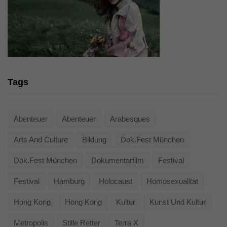
Tags
Abenteuer
Abenteuer
Arabesques
Arts And Culture
Bildung
Dok.fest München
Dok.fest München
Dokumentarfilm
Festival
Festival
Hamburg
Holocaust
Homosexualität
Hong Kong
Hong Kong
Kultur
Kunst Und Kultur
Metropolis
Stille Retter
Terra X