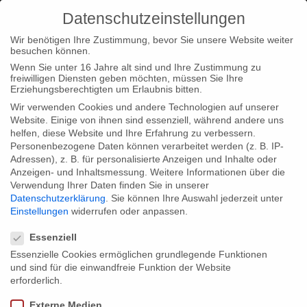
Datenschutzeinstellungen
Wir benötigen Ihre Zustimmung, bevor Sie unsere Website weiter
besuchen können.
Wenn Sie unter 16 Jahre alt sind und Ihre Zustimmung zu
freiwilligen Diensten geben möchten, müssen Sie Ihre
Home
Typ|News
“Nelson Mandela: the myth & me” bei
Erziehungsberechtigten um Erlaubnis bitten.
Human Rights Watch
Wir verwenden Cookies und andere Technologien auf unserer
Website. Einige von ihnen sind essenziell, während andere uns
helfen, diese Website und Ihre Erfahrung zu verbessern.
Personenbezogene Daten können verarbeitet werden (z. B. IP-
Adressen), z. B. für personalisierte Anzeigen und Inhalte oder
Anzeigen- und Inhaltsmessung.
Weitere Informationen über die
Verwendung Ihrer Daten finden Sie in unserer
“Nelson Mandela: the myth & me” bei
Datenschutzerklärung
.
Sie können Ihre Auswahl jederzeit unter
Human Rights Watch
Einstellungen
widerrufen oder anpassen.
Datenschutzeinstellungen
Essenziell
Essenzielle Cookies ermöglichen grundlegende Funktionen
Wir freuen uns sehr, dass unsere Dokumentation “Nelson
und sind für die einwandfreie Funktion der Website
Mandela: the myth & me” beim Human Rights Watch Film
erforderlich.
Festival in London zwei Mal gezeigt wird. Die Screenings finden
Externe Medien