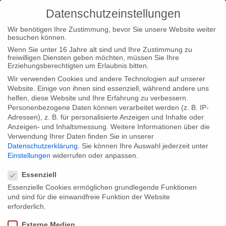
Datenschutzeinstellungen
Wir benötigen Ihre Zustimmung, bevor Sie unsere Website weiter
besuchen können.
Wenn Sie unter 16 Jahre alt sind und Ihre Zustimmung zu
freiwilligen Diensten geben möchten, müssen Sie Ihre
Home
Typ|News
“Lost in Religion” beim Shanghai TV
Erziehungsberechtigten um Erlaubnis bitten.
Festival 2011
Wir verwenden Cookies und andere Technologien auf unserer
Website. Einige von ihnen sind essenziell, während andere uns
helfen, diese Website und Ihre Erfahrung zu verbessern.
Personenbezogene Daten können verarbeitet werden (z. B. IP-
Adressen), z. B. für personalisierte Anzeigen und Inhalte oder
Anzeigen- und Inhaltsmessung.
Weitere Informationen über die
Verwendung Ihrer Daten finden Sie in unserer
“Lost in Religion” beim Shanghai TV
Datenschutzerklärung
.
Sie können Ihre Auswahl jederzeit unter
Festival 2011
Einstellungen
widerrufen oder anpassen.
Datenschutzeinstellungen
Essenziell
Essenzielle Cookies ermöglichen grundlegende Funktionen
Wir freuen uns sehr über die Einladung von “Lost in Religion”
und sind für die einwandfreie Funktion der Website
beim Shanghai TV Festival 2011. Der Film wird in der
erforderlich.
Programmreihe “Showcase” gezeigt. Das Festival findet vom 6.
Externe Medien