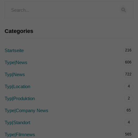
Categories
Startseite
216
Type|News
606
Typ|News
722
Typ|Location
4
Typ|Produktion
2
Type|Company News
65
Typ|Standort
4
Type|Filmnews
565