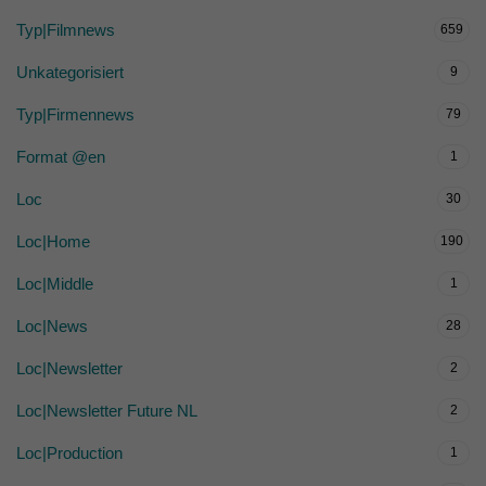
Typ|Filmnews
659
Unkategorisiert
9
Typ|Firmennews
79
Format @en
1
Loc
30
Loc|Home
190
Loc|Middle
1
Loc|News
28
Loc|Newsletter
2
Loc|Newsletter Future NL
2
Loc|Production
1