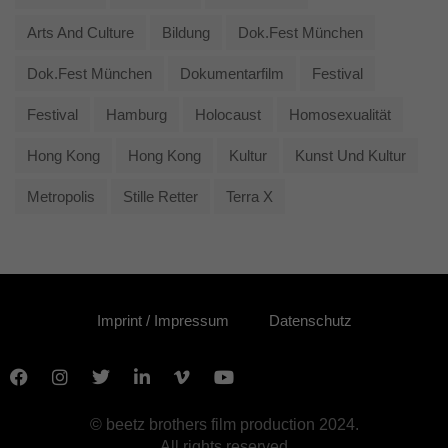
Arts And Culture
Bildung
Dok.fest München
Dok.fest München
Dokumentarfilm
Festival
Festival
Hamburg
Holocaust
Homosexualität
Hong Kong
Hong Kong
Kultur
Kunst Und Kultur
Metropolis
Stille Retter
Terra X
Imprint / Impressum
Datenschutz
© beetz brothers film production 2024.
All rights reserved