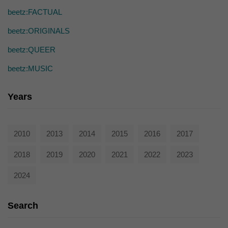
die einwandfreie Funktion der Website erforderlich.
beetz:FACTUAL
Cookie-Informationen anzeigen
beetz:ORIGINALS
Ext
Externe Medien (7)
beetz:QUEER
Inhalte von Videoplattformen und Social-Media-Plattformen werden
standardmäßig blockiert. Wenn Cookies von externen Medien akzeptiert
beetz:MUSIC
werden, bedarf der Zugriff auf diese Inhalte keiner manuellen Einwilligung
mehr.
Cookie-Informationen anzeigen
Years
powered by Borlabs Cookie
Datenschutzerklärung
2010
2013
2014
2015
2016
2017
2018
2019
2020
2021
2022
2023
2024
Search