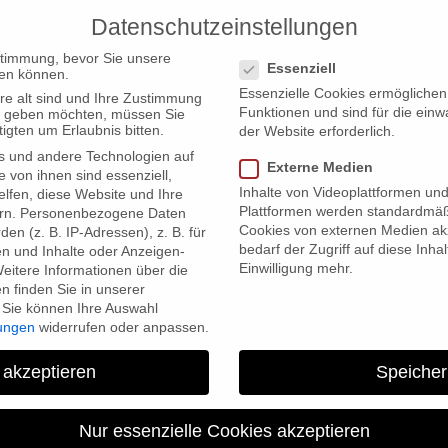
Datenschutzeinstellungen
PRODUCTIONS
Datenschutzeinstellungen
stimmung, bevor Sie unsere
Essenziell
en können.
Essenzielle Cookies ermögliche
re alt sind und Ihre Zustimmung
Funktionen und sind für die einw
ten geben möchten, müssen Sie
igten um Erlaubnis bitten.
der Website erforderlich.
s und andere Technologien auf
Externe Medien
re am 19. Januar 2012 in der Tschechischen Botschaft Berlin
e von ihnen sind essenziell,
Inhalte von Videoplattformen un
lfen, diese Website und Ihre
Plattformen werden standardmäß
rn.
Personenbezogene Daten
Cookies von externen Medien akz
en (z. B. IP-Adressen), z. B. für
bedarf der Zugriff auf diese Inha
en und Inhalte oder Anzeigen-
Einwilligung mehr.
eitere Informationen über die
 finden Sie in unserer
Sie können Ihre Auswahl
lungen
widerrufen oder anpassen.
 akzeptieren
Speicher
ebt wohl, Genossen!”-Premie
in der Tschechischen Bo
Nur essenzielle Cookies akzeptieren