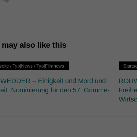
7)
ormen und Social-Media-Plattformen werden standardmäßig blockiert. Wenn Cookie
 der Zugriff auf diese Inhalte keiner manuellen Einwilligung mehr.
Cookie-Informationen anzeigen
ie
may also like this
seite
/
Typ|News
/
Typ|Filmnews
Startse
EDDER – Einigkeit und Mord und
ROHWE
heit: Nominierung für den 57. Grimme-
Freihe
s
Wirtsc