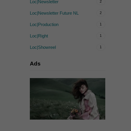
Loc|Newsletter
2
Loc|Newsletter Future NL
2
Loc|Production
1
Loc|Right
1
Loc|Showreel
1
Ads