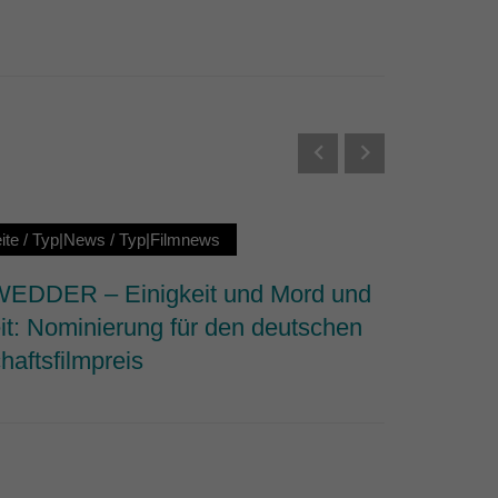
Externe Medien
s von externen Medien
Datenschutzerklärung
ite
/
Typ|News
/
Typ|Filmnews
Startseit
DDER – Einigkeit und Mord und
Why We 
it: Nominierung für den deutschen
dem Fi
haftsfilmpreis