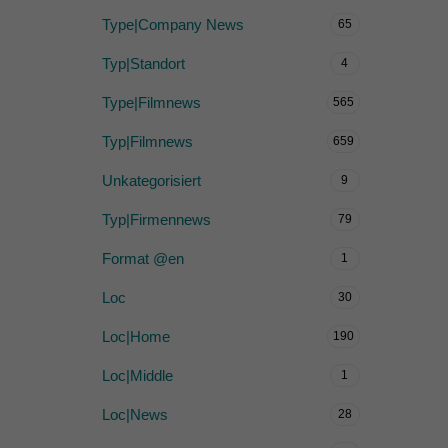
Type|Company News
65
Typ|Standort
4
Type|Filmnews
565
Typ|Filmnews
659
Unkategorisiert
9
Typ|Firmennews
79
Format @en
1
Loc
30
Loc|Home
190
Loc|Middle
1
Loc|News
28