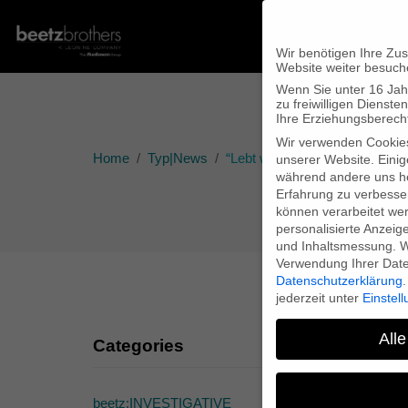
Wir benötigen Ihre Zu
Website weiter besuch
Wenn Sie unter 16 Jah
zu freiwilligen Diens
Ihre Erziehungsberecht
Wir verwenden Cookie
Home
Typ|News
“Lebt wohl, Genossen!”-Premie
unserer Website. Einig
während andere uns he
Erfahrung zu verbesse
können verarbeitet werd
personalisierte Anzeig
und Inhaltsmessung.
W
Verwendung Ihrer Daten
Datenschutzerklärung
.
jederzeit unter
Einstel
Alle
Categories
“L
beetz:INVESTIGATIVE