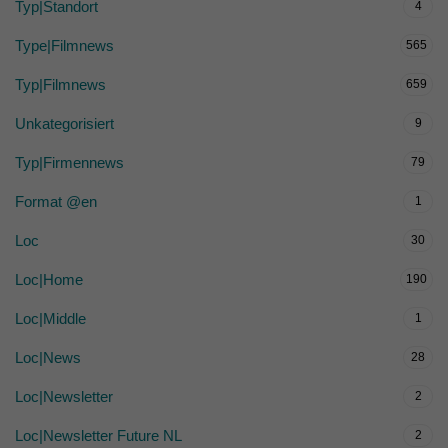
Typ|Standort
4
Type|Filmnews
565
Typ|Filmnews
659
Unkategorisiert
9
Typ|Firmennews
79
Format @en
1
Loc
30
Loc|Home
190
Loc|Middle
1
Loc|News
28
Loc|Newsletter
2
Loc|Newsletter Future NL
2