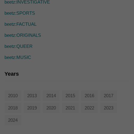
die einwandfreie Funktion der Website erforderlich.
beetz:INVESTIGATIVE
Cookie-Informationen anzeigen
beetz:SPORTS
Ext
Externe Medien (7)
beetz:FACTUAL
Inhalte von Videoplattformen und Social-Media-Plattformen werden
beetz:ORIGINALS
standardmäßig blockiert. Wenn Cookies von externen Medien akzeptiert
werden, bedarf der Zugriff auf diese Inhalte keiner manuellen Einwilligung
beetz:QUEER
mehr.
Cookie-Informationen anzeigen
beetz:MUSIC
powered by Borlabs Cookie
Datenschutzerklärung
Years
2010
2013
2014
2015
2016
2017
2018
2019
2020
2021
2022
2023
2024