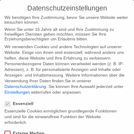
Datenschutzeinstellungen
Wir benötigen Ihre Zustimmung, bevor Sie unsere Website weiter
besuchen können.
Wenn Sie unter 16 Jahre alt sind und Ihre Zustimmung zu
freiwilligen Diensten geben möchten, müssen Sie Ihre
Home
Typ|News
“Lebt wohl, Genossen! Interactive” in der
Erziehungsberechtigten um Erlaubnis bitten.
Endauswahl für den FOCAL International Award
Wir verwenden Cookies und andere Technologien auf unserer
Website. Einige von ihnen sind essenziell, während andere uns
helfen, diese Website und Ihre Erfahrung zu verbessern.
Personenbezogene Daten können verarbeitet werden (z. B. IP-
Adressen), z. B. für personalisierte Anzeigen und Inhalte oder
Anzeigen- und Inhaltsmessung.
Weitere Informationen über die
Verwendung Ihrer Daten finden Sie in unserer
“Lebt wohl, Genossen! Interactive” in
Datenschutzerklärung
.
Sie können Ihre Auswahl jederzeit unter
der Endauswahl für den FOCAL
Einstellungen
widerrufen oder anpassen.
Datenschutzeinstellungen
International Award
Essenziell
Essenzielle Cookies ermöglichen grundlegende Funktionen
und sind für die einwandfreie Funktion der Website
Wir freuen uns sehr, dass “Lebt wohl, Genossen! Interactive”
erforderlich.
auch bei der Jury des FOCAL International Award überzeugen
Externe Medien