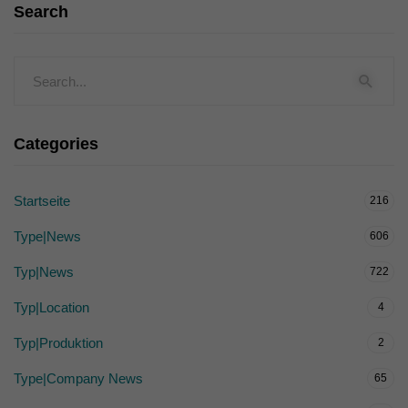
Search
Categories
Startseite
216
Type|News
606
Typ|News
722
Typ|Location
4
Typ|Produktion
2
Type|Company News
65