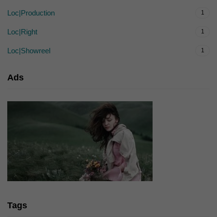
Loc|Production
1
Loc|Right
1
Loc|Showreel
1
Ads
Tags