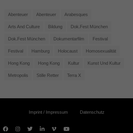
Abenteuer
Abenteuer
Arabesques
Arts And Culture
Bildung
Dok.fest München
Dok.fest München
Dokumentarfilm
Festival
Festival
Hamburg
Holocaust
Homosexualität
Hong Kong
Hong Kong
Kultur
Kunst Und Kultur
Metropolis
Stille Retter
Terra X
Imprint / Impressum
Datenschutz