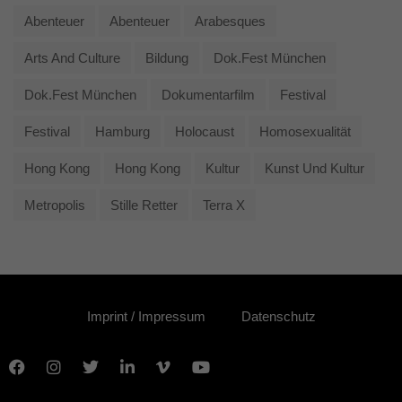
Abenteuer
Abenteuer
Arabesques
Arts And Culture
Bildung
Dok.fest München
Dok.fest München
Dokumentarfilm
Festival
Festival
Hamburg
Holocaust
Homosexualität
Hong Kong
Hong Kong
Kultur
Kunst Und Kultur
Metropolis
Stille Retter
Terra X
Imprint / Impressum
Datenschutz