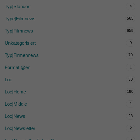
Typ|Standort
4
Type|Filmnews
565
Typ|Filmnews
659
Unkategorisiert
9
Typ|Firmennews
79
Format @en
1
Loc
30
Loc|Home
190
Loc|Middle
1
Loc|News
28
Loc|Newsletter
2