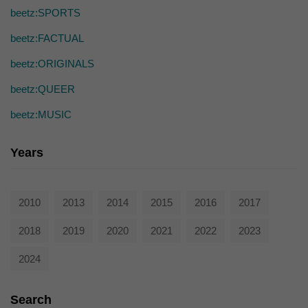
die einwandfreie Funktion der Website erforderlich.
beetz:SPORTS
Cookie-Informationen anzeigen
beetz:FACTUAL
Ext
Externe Medien (7)
beetz:ORIGINALS
Inhalte von Videoplattformen und Social-Media-Plattformen werden
standardmäßig blockiert. Wenn Cookies von externen Medien akzeptiert
beetz:QUEER
werden, bedarf der Zugriff auf diese Inhalte keiner manuellen Einwilligung
mehr.
beetz:MUSIC
Cookie-Informationen anzeigen
powered by Borlabs Cookie
Years
Datenschutzerklärung
2010
2013
2014
2015
2016
2017
2018
2019
2020
2021
2022
2023
2024
Search