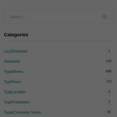
Categories
Loc|Showreel
1
Startseite
216
Type|News
606
Typ|News
722
Typ|Location
4
Typ|Produktion
2
Type|Company News
65