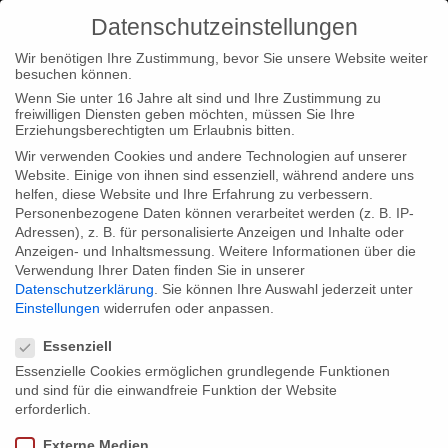
Datenschutzeinstellungen
Wir benötigen Ihre Zustimmung, bevor Sie unsere Website weiter
besuchen können.
Wenn Sie unter 16 Jahre alt sind und Ihre Zustimmung zu
freiwilligen Diensten geben möchten, müssen Sie Ihre
Home
Typ|News
„Lebt wohl, Genossen!“ DVD Release bei
Erziehungsberechtigten um Erlaubnis bitten.
Icestorm
Wir verwenden Cookies und andere Technologien auf unserer
Website. Einige von ihnen sind essenziell, während andere uns
helfen, diese Website und Ihre Erfahrung zu verbessern.
Personenbezogene Daten können verarbeitet werden (z. B. IP-
Adressen), z. B. für personalisierte Anzeigen und Inhalte oder
Anzeigen- und Inhaltsmessung.
Weitere Informationen über die
Verwendung Ihrer Daten finden Sie in unserer
„Lebt wohl, Genossen!“ DVD Release
Datenschutzerklärung
.
Sie können Ihre Auswahl jederzeit unter
bei Icestorm
Einstellungen
widerrufen oder anpassen.
Datenschutzeinstellungen
Essenziell
Essenzielle Cookies ermöglichen grundlegende Funktionen
Rechtzeitig zur Nominierung für den Adolf Grimme Preis 2013,
und sind für die einwandfreie Funktion der Website
erscheint unsere 6-teilige Dokumentationsreihe „Lebt wohl,
erforderlich.
Genossen!“ samt dem preisgekrönten Webformat “Lebt wohl,
Externe Medien