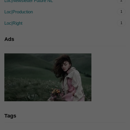
Loc|Newsletter Future NL
2
Loc|Production
1
Loc|Right
1
Ads
Tags