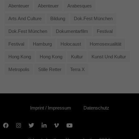
Abenteuer
Abenteuer
Arabesques
Arts And Culture
Bildung
Dok.fest München
Dok.fest München
Dokumentarfilm
Festival
Festival
Hamburg
Holocaust
Homosexualität
Hong Kong
Hong Kong
Kultur
Kunst Und Kultur
Metropolis
Stille Retter
Terra X
Imprint / Impressum
Datenschutz