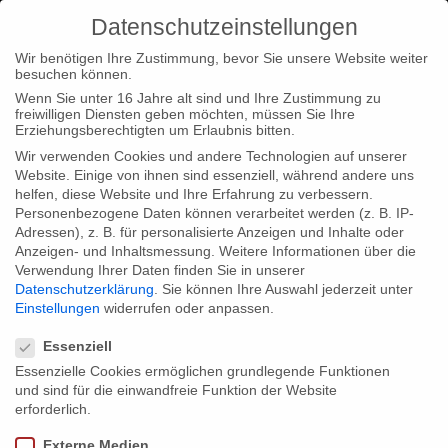
Datenschutzeinstellungen
Wir benötigen Ihre Zustimmung, bevor Sie unsere Website weiter
besuchen können.
Wenn Sie unter 16 Jahre alt sind und Ihre Zustimmung zu
freiwilligen Diensten geben möchten, müssen Sie Ihre
Home
Typ|News
Internationales Dokumentar- und Kurzfilm
Erziehungsberechtigten um Erlaubnis bitten.
Festival Dokufest
Wir verwenden Cookies und andere Technologien auf unserer
Website. Einige von ihnen sind essenziell, während andere uns
helfen, diese Website und Ihre Erfahrung zu verbessern.
Personenbezogene Daten können verarbeitet werden (z. B. IP-
Adressen), z. B. für personalisierte Anzeigen und Inhalte oder
Anzeigen- und Inhaltsmessung.
Weitere Informationen über die
Verwendung Ihrer Daten finden Sie in unserer
Internationales Dokumentar- und
Datenschutzerklärung
.
Sie können Ihre Auswahl jederzeit unter
Kurzfilm Festival Dokufest
Einstellungen
widerrufen oder anpassen.
Datenschutzeinstellungen
Essenziell
Essenzielle Cookies ermöglichen grundlegende Funktionen
Beim internationalen Dokumentar- und Kurzfilm Festival
und sind für die einwandfreie Funktion der Website
Dokufest in Prizren/Kosovo hat unser Film Tabakmädchen
erforderlich.
sowohl den Best Newcomer Award als auch eine lobende
Externe Medien