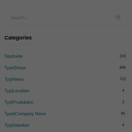
Categories
Startseite
216
Type|News
606
Typ|News
722
Typ|Location
4
Typ|Produktion
2
Type|Company News
65
Typ|Standort
4