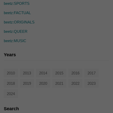
die einwandfreie Funktion der Website erforderlich.
beetz:SPORTS
Cookie-Informationen anzeigen
beetz:FACTUAL
Ext
Externe Medien (7)
beetz:ORIGINALS
Inhalte von Videoplattformen und Social-Media-Plattformen werden
beetz:QUEER
standardmäßig blockiert. Wenn Cookies von externen Medien akzeptiert
werden, bedarf der Zugriff auf diese Inhalte keiner manuellen Einwilligung
mehr.
beetz:MUSIC
Cookie-Informationen anzeigen
Years
powered by Borlabs Cookie
Datenschutzerklärung
2010
2013
2014
2015
2016
2017
2018
2019
2020
2021
2022
2023
2024
Search