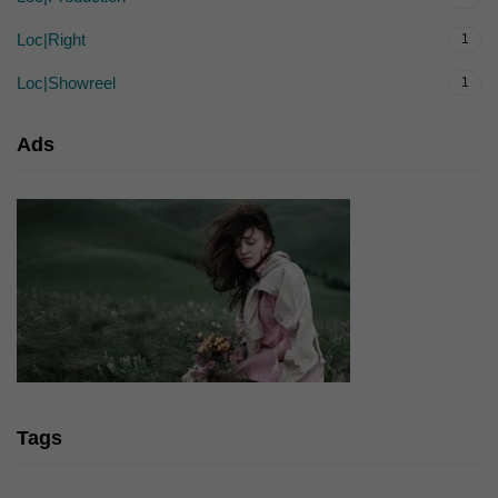
Loc|Right
1
Loc|Showreel
1
Ads
Tags