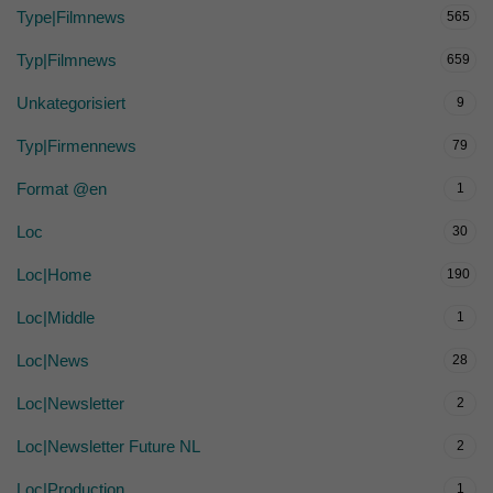
Type|Filmnews
565
Typ|Filmnews
659
Unkategorisiert
9
Typ|Firmennews
79
Format @en
1
Loc
30
Loc|Home
190
Loc|Middle
1
Loc|News
28
Loc|Newsletter
2
Loc|Newsletter Future NL
2
Loc|Production
1