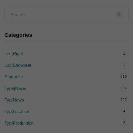
Categories
Loc|Right
1
Loc|Showreel
1
Startseite
216
Type|News
606
Typ|News
722
Typ|Location
4
Typ|Produktion
2