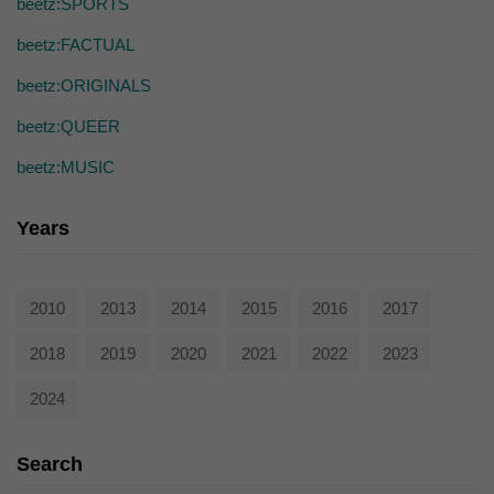
beetz:SPORTS
die einwandfreie Funktion der Website erforderlich.
Cookie-Informationen anzeigen
beetz:FACTUAL
Ext
Externe Medien (7)
beetz:ORIGINALS
Inhalte von Videoplattformen und Social-Media-Plattformen werden
beetz:QUEER
standardmäßig blockiert. Wenn Cookies von externen Medien akzeptiert
werden, bedarf der Zugriff auf diese Inhalte keiner manuellen Einwilligung
beetz:MUSIC
mehr.
Cookie-Informationen anzeigen
Years
powered by Borlabs Cookie
Datenschutzerklärung
2010
2013
2014
2015
2016
2017
2018
2019
2020
2021
2022
2023
2024
Search