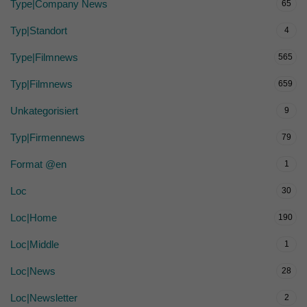
Type|Company News
65
Typ|Standort
4
Type|Filmnews
565
Typ|Filmnews
659
Unkategorisiert
9
Typ|Firmennews
79
Format @en
1
Loc
30
Loc|Home
190
Loc|Middle
1
Loc|News
28
Loc|Newsletter
2