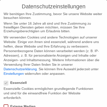
Datenschutzeinstellungen
Wir benötigen Ihre Zustimmung, bevor Sie unsere Website weiter
besuchen können.
Wenn Sie unter 16 Jahre alt sind und Ihre Zustimmung zu
freiwilligen Diensten geben möchten, müssen Sie Ihre
Home
Typ|News
Typ|Filmnews
nordmedia-Förderung
Erziehungsberechtigten um Erlaubnis bitten.
für “Hafenwelten”
Wir verwenden Cookies und andere Technologien auf unserer
Website. Einige von ihnen sind essenziell, während andere uns
helfen, diese Website und Ihre Erfahrung zu verbessern.
Personenbezogene Daten können verarbeitet werden (z. B. IP-
Adressen), z. B. für personalisierte Anzeigen und Inhalte oder
Anzeigen- und Inhaltsmessung.
Weitere Informationen über die
Verwendung Ihrer Daten finden Sie in unserer
nordmedia-Förderung für “Hafenwelten”
Datenschutzerklärung
.
Sie können Ihre Auswahl jederzeit unter
Einstellungen
widerrufen oder anpassen.
Datenschutzeinstellungen
Ein Grund zur Freude: nordmedia fördert unseren Fünfteiler
Essenziell
“Geheimnisvolle Hafenwelten” – ein Filmprojekt, das uns in den
Essenzielle Cookies ermöglichen grundlegende Funktionen
und sind für die einwandfreie Funktion der Website
letzten Monaten an einige der schönsten maritimen Orte dieser
erforderlich.
Welt geführt hat.
Externe Medien