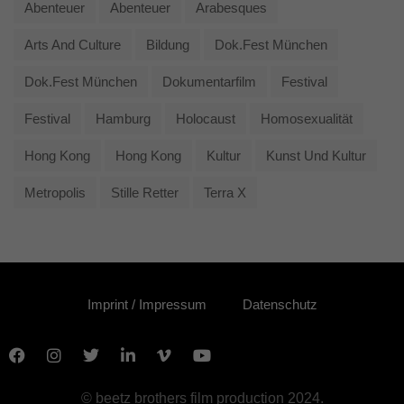
Abenteuer
Abenteuer
Arabesques
Arts And Culture
Bildung
Dok.fest München
Dok.fest München
Dokumentarfilm
Festival
Festival
Hamburg
Holocaust
Homosexualität
Hong Kong
Hong Kong
Kultur
Kunst Und Kultur
Metropolis
Stille Retter
Terra X
Imprint / Impressum
Datenschutz
© beetz brothers film production 2024.