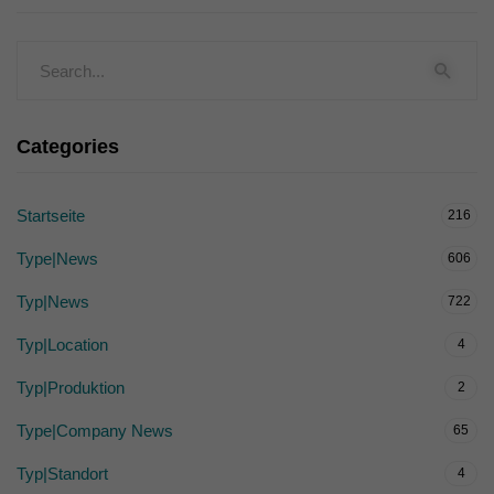
Categories
Startseite
216
Type|News
606
Typ|News
722
Typ|Location
4
Typ|Produktion
2
Type|Company News
65
Typ|Standort
4