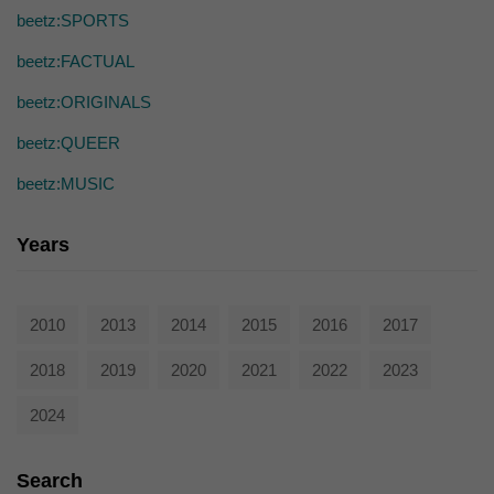
die einwandfreie Funktion der Website erforderlich.
beetz:SPORTS
Cookie-Informationen anzeigen
beetz:FACTUAL
Ext
Externe Medien (7)
beetz:ORIGINALS
Inhalte von Videoplattformen und Social-Media-Plattformen werden
standardmäßig blockiert. Wenn Cookies von externen Medien akzeptiert
beetz:QUEER
werden, bedarf der Zugriff auf diese Inhalte keiner manuellen Einwilligung
mehr.
beetz:MUSIC
Cookie-Informationen anzeigen
powered by Borlabs Cookie
Years
Datenschutzerklärung
2010
2013
2014
2015
2016
2017
2018
2019
2020
2021
2022
2023
2024
Search