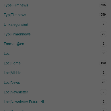
Type|Filmnews
565
Typ|Filmnews
659
Unkategorisiert
9
Typ|Firmennews
79
Format @en
1
Loc
30
Loc|Home
190
Loc|Middle
1
Loc|News
28
Loc|Newsletter
2
Loc|Newsletter Future NL
2