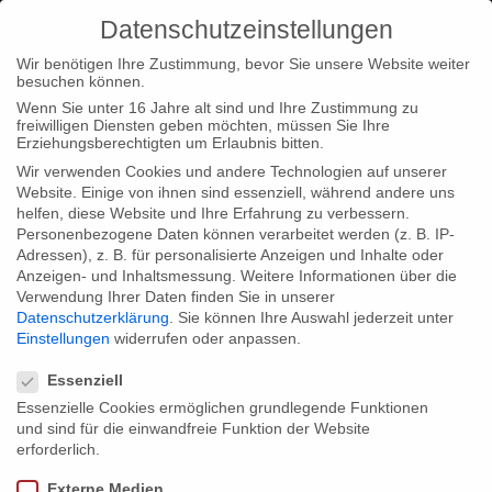
Datenschutzeinstellungen
Wir benötigen Ihre Zustimmung, bevor Sie unsere Website weiter
besuchen können.
Wenn Sie unter 16 Jahre alt sind und Ihre Zustimmung zu
freiwilligen Diensten geben möchten, müssen Sie Ihre
Home
Typ|News
Hotel Sahara am Human Rights
Erziehungsberechtigten um Erlaubnis bitten.
International Documentary Film Festival
Wir verwenden Cookies und andere Technologien auf unserer
Website. Einige von ihnen sind essenziell, während andere uns
helfen, diese Website und Ihre Erfahrung zu verbessern.
Personenbezogene Daten können verarbeitet werden (z. B. IP-
Adressen), z. B. für personalisierte Anzeigen und Inhalte oder
Anzeigen- und Inhaltsmessung.
Weitere Informationen über die
Verwendung Ihrer Daten finden Sie in unserer
Hotel Sahara am Human Rights
Datenschutzerklärung
.
Sie können Ihre Auswahl jederzeit unter
International Documentary Film Festival
Einstellungen
widerrufen oder anpassen.
Datenschutzeinstellungen
Essenziell
Essenzielle Cookies ermöglichen grundlegende Funktionen
Unser Dokumentarfilm HOTEL SAHARA läuft im Wettbewerb
und sind für die einwandfreie Funktion der Website
des Human Rights International Documentary Film Festivals,
erforderlich.
das vom 27. März bis 2. April in Kiew, Ukraine im Rahmen der
Externe Medien