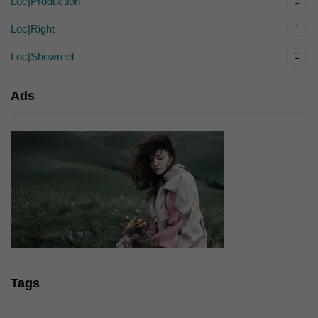
Loc|Production
1
Loc|Right
1
Loc|Showreel
1
Ads
Tags