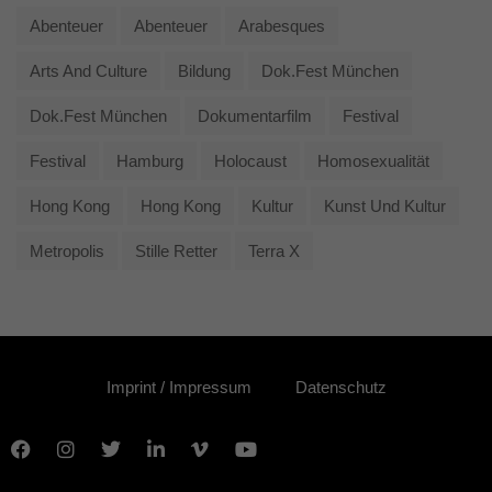
Abenteuer
Abenteuer
Arabesques
Arts And Culture
Bildung
Dok.fest München
Dok.fest München
Dokumentarfilm
Festival
Festival
Hamburg
Holocaust
Homosexualität
Hong Kong
Hong Kong
Kultur
Kunst Und Kultur
Metropolis
Stille Retter
Terra X
Imprint / Impressum
Datenschutz