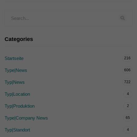
Categories
Startseite
216
Type|News
606
Typ|News
722
Typ|Location
4
Typ|Produktion
2
Type|Company News
65
Typ|Standort
4