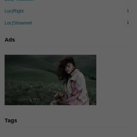
Loc|Right
1
Loc|Showreel
1
Ads
Tags