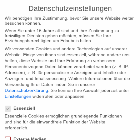
Datenschutzeinstellungen
Wir benötigen Ihre Zustimmung, bevor Sie unsere Website weiter
besuchen können.
Wenn Sie unter 16 Jahre alt sind und Ihre Zustimmung zu
freiwilligen Diensten geben möchten, müssen Sie Ihre
Home
Typ|News
Herbstgold von Jan Tenhaven in Mexiko
Erziehungsberechtigten um Erlaubnis bitten.
City
Wir verwenden Cookies und andere Technologien auf unserer
Website. Einige von ihnen sind essenziell, während andere uns
helfen, diese Website und Ihre Erfahrung zu verbessern.
Personenbezogene Daten können verarbeitet werden (z. B. IP-
Adressen), z. B. für personalisierte Anzeigen und Inhalte oder
Anzeigen- und Inhaltsmessung.
Weitere Informationen über die
Verwendung Ihrer Daten finden Sie in unserer
Herbstgold von Jan Tenhaven in Mexiko
Datenschutzerklärung
.
Sie können Ihre Auswahl jederzeit unter
City
Einstellungen
widerrufen oder anpassen.
Datenschutzeinstellungen
Essenziell
Essenzielle Cookies ermöglichen grundlegende Funktionen
Herbstgold von Jan Tenhaven in Mexiko City auf dem DOCSDF
und sind für die einwandfreie Funktion der Website
2010 in der Kategorie “beste internationale Dokumentation”.
erforderlich.
Mehr Informationen über das 5° Festival Internacional de Cine
Externe Medien