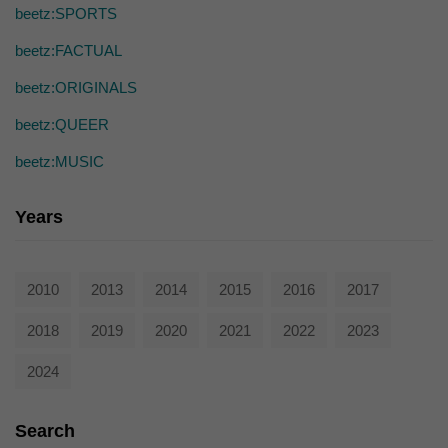
die einwandfreie Funktion der Website erforderlich.
beetz:SPORTS
Cookie-Informationen anzeigen
beetz:FACTUAL
Ext
Externe Medien (7)
beetz:ORIGINALS
Inhalte von Videoplattformen und Social-Media-Plattformen werden
beetz:QUEER
standardmäßig blockiert. Wenn Cookies von externen Medien akzeptiert
werden, bedarf der Zugriff auf diese Inhalte keiner manuellen Einwilligung
mehr.
beetz:MUSIC
Cookie-Informationen anzeigen
Years
powered by Borlabs Cookie
Datenschutzerklärung
2010
2013
2014
2015
2016
2017
2018
2019
2020
2021
2022
2023
2024
Search