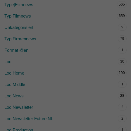
Type|Filmnews
565
Typ|Filmnews
659
Unkategorisiert
9
Typ|Firmennews
79
Format @en
1
Loc
30
Loc|Home
190
Loc|Middle
1
Loc|News
28
Loc|Newsletter
2
Loc|Newsletter Future NL
2
Loc|Production
1