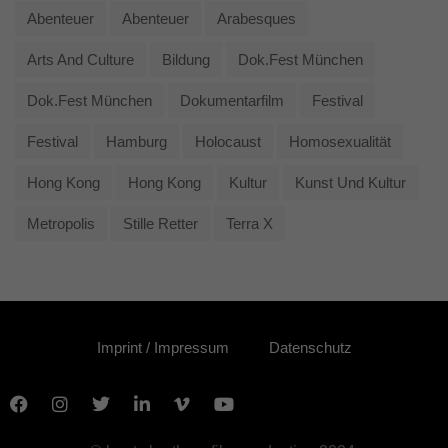
Abenteuer
Abenteuer
Arabesques
Arts And Culture
Bildung
Dok.fest München
Dok.fest München
Dokumentarfilm
Festival
Festival
Hamburg
Holocaust
Homosexualität
Hong Kong
Hong Kong
Kultur
Kunst Und Kultur
Metropolis
Stille Retter
Terra X
Imprint / Impressum
Datenschutz