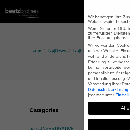
Wir benötigen Ihre Zu
Website weiter besuch
Wenn Sie unter 16 Jah
zu freiwilligen Diens
Ihre Erziehungsberecht
Wir verwenden Cookie
Home
Typ|News
Typ|Filmnews
“Herbstgold”
unserer Website. Einig
während andere uns he
Erfahrung zu verbesse
können verarbeitet werd
personalisierte Anzeig
und Inhaltsmessung.
W
Verwendung Ihrer Daten
Datenschutzerklärung
.
jederzeit unter
Einstel
Alle
Categories
beetz:INVESTIGATIVE