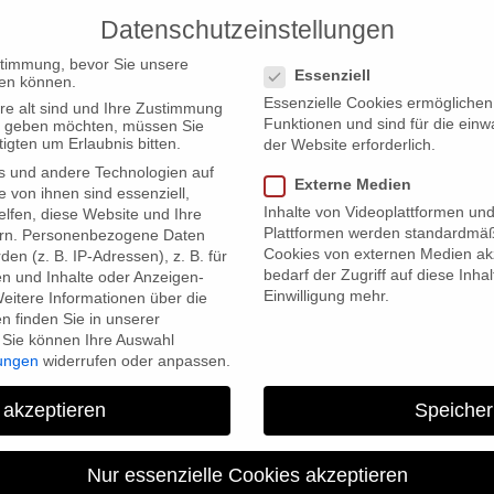
Datenschutzeinstellungen
PRODUCTIONS
Datenschutzeinstellungen
stimmung, bevor Sie unsere
Essenziell
en können.
Essenzielle Cookies ermögliche
re alt sind und Ihre Zustimmung
Funktionen und sind für die einw
ten geben möchten, müssen Sie
igten um Erlaubnis bitten.
der Website erforderlich.
s und andere Technologien auf
Externe Medien
 beim Fast Forward Human Rights Festival
e von ihnen sind essenziell,
Inhalte von Videoplattformen un
lfen, diese Website und Ihre
Plattformen werden standardmäß
rn.
Personenbezogene Daten
Cookies von externen Medien akz
en (z. B. IP-Adressen), z. B. für
bedarf der Zugriff auf diese Inha
en und Inhalte oder Anzeigen-
Einwilligung mehr.
eitere Informationen über die
 finden Sie in unserer
Sie können Ihre Auswahl
lungen
widerrufen oder anpassen.
 akzeptieren
Speicher
“Herbstgold” beim Fast Fo
Festival
Nur essenzielle Cookies akzeptieren