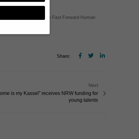
gold” von Jan Tenhaven am Fast Forward Human
n, müssen Sie Ihre
Share:
essenziell, während
n können verarbeitet
d Inhaltsmessung.
lärung
.
zu ganzen Kategorien
hlen.
Next
home is my Kassel” receives NRW funding for
Zurück
young talents
te erforderlich.