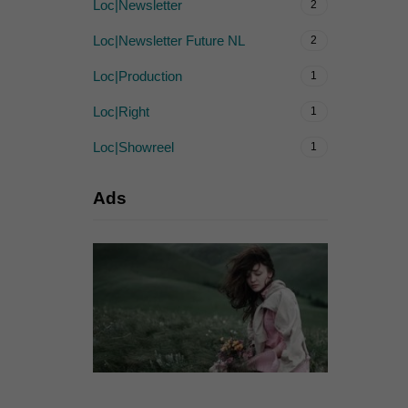
Loc|Newsletter
2
Loc|Newsletter Future NL
2
Loc|Production
1
Loc|Right
1
Loc|Showreel
1
Ads