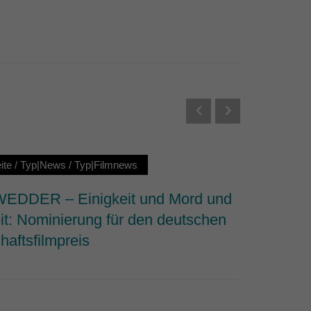
Externe Medien
s von externen Medien
Datenschutzerklärung
ite
/
Typ|News
/
Typ|Filmnews
Startseit
DDER – Einigkeit und Mord und
Why We 
it: Nominierung für den deutschen
dem Fi
haftsfilmpreis