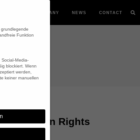
VOD
COMPANY
NEWS
CONTACT
n grundlegende
andfreie Funktion
d Social-Media-
ig blockiert. Wenn
eptiert werden,
lte keiner manuellen
n
rward Human Rights