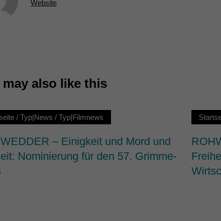
Website
7)
ormen und Social-Media-Plattformen werden standardmäßig blockiert. Wenn Cookie
 der Zugriff auf diese Inhalte keiner manuellen Einwilligung mehr.
Cookie-Informationen anzeigen
ie
may also like this
seite
/
Typ|News
/
Typ|Filmnews
Startse
EDDER – Einigkeit und Mord und
ROHWE
heit: Nominierung für den 57. Grimme-
Freihe
s
Wirtsc