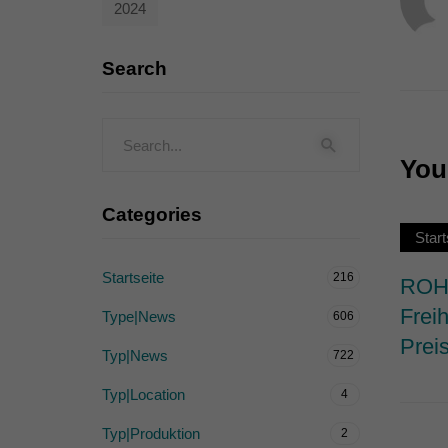
2024
Externe Medien (
Inhalte von Videoplattf
Search
akzeptiert werden, bedarf
powered by Borlabs Cook
You 
Categories
Start
Startseite
216
ROHW
Frei
Type|News
606
Prei
Typ|News
722
Typ|Location
4
Typ|Produktion
2