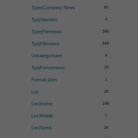
Type|Company News
65
Typ|Standort
4
Type|Filmnews
565
Typ|Filmnews
659
Unkategorisiert
9
Typ|Firmennews
79
Format @en
1
Loc
30
Loc|Home
190
Loc|Middle
1
Loc|News
28