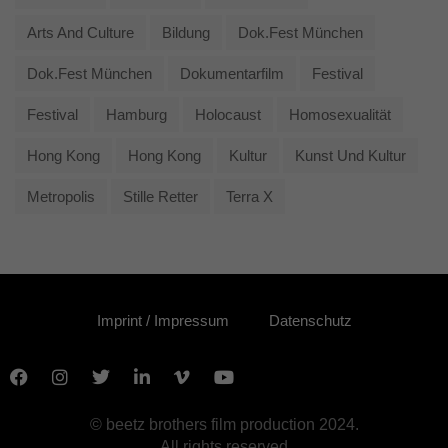
Arts And Culture
Bildung
Dok.fest München
Dok.fest München
Dokumentarfilm
Festival
Festival
Hamburg
Holocaust
Homosexualität
Hong Kong
Hong Kong
Kultur
Kunst Und Kultur
Metropolis
Stille Retter
Terra X
Imprint / Impressum
Datenschutz
© beetz brothers film production 2024.
All rights reserved