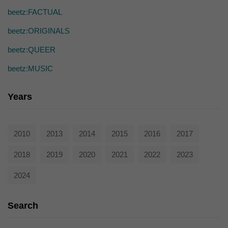
die einwandfreie Funktion der Website erforderlich.
beetz:FACTUAL
Cookie-Informationen anzeigen
beetz:ORIGINALS
Ext
Externe Medien (7)
beetz:QUEER
Inhalte von Videoplattformen und Social-Media-Plattformen werden
standardmäßig blockiert. Wenn Cookies von externen Medien akzeptiert
beetz:MUSIC
werden, bedarf der Zugriff auf diese Inhalte keiner manuellen Einwilligung
mehr.
Cookie-Informationen anzeigen
Years
powered by Borlabs Cookie
Datenschutzerklärung
2010
2013
2014
2015
2016
2017
2018
2019
2020
2021
2022
2023
2024
Search