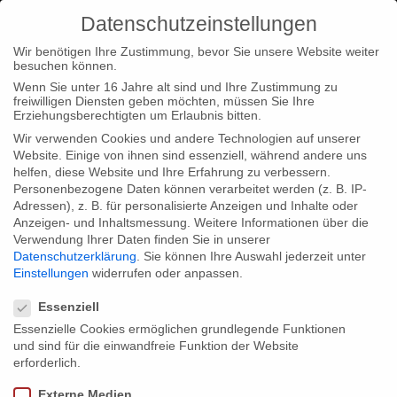
Datenschutzeinstellungen
Wir benötigen Ihre Zustimmung, bevor Sie unsere Website weiter
besuchen können.
Wenn Sie unter 16 Jahre alt sind und Ihre Zustimmung zu
freiwilligen Diensten geben möchten, müssen Sie Ihre
Home
Typ|News
Herbstgold auf dem 34. Göteborger
Erziehungsberechtigten um Erlaubnis bitten.
Filmfestival
Wir verwenden Cookies und andere Technologien auf unserer
Website. Einige von ihnen sind essenziell, während andere uns
helfen, diese Website und Ihre Erfahrung zu verbessern.
Personenbezogene Daten können verarbeitet werden (z. B. IP-
Adressen), z. B. für personalisierte Anzeigen und Inhalte oder
Anzeigen- und Inhaltsmessung.
Weitere Informationen über die
Verwendung Ihrer Daten finden Sie in unserer
Herbstgold auf dem 34. Göteborger
Datenschutzerklärung
.
Sie können Ihre Auswahl jederzeit unter
Filmfestival
Einstellungen
widerrufen oder anpassen.
Datenschutzeinstellungen
Essenziell
Essenzielle Cookies ermöglichen grundlegende Funktionen
Herbstgold auf dem 34. Göteborger Film Festival!! Unser Film
und sind für die einwandfreie Funktion der Website
wird dort auf dem internen DocLounge Seminar gezeigt, in
erforderlich.
Anwesenheit unseres Producers Georg Tschurtschenthaler. Wir
Externe Medien