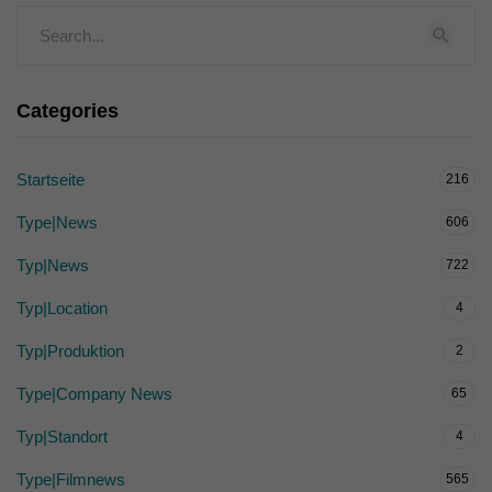
Categories
Startseite
216
Type|News
606
Typ|News
722
Typ|Location
4
Typ|Produktion
2
Type|Company News
65
Typ|Standort
4
Type|Filmnews
565