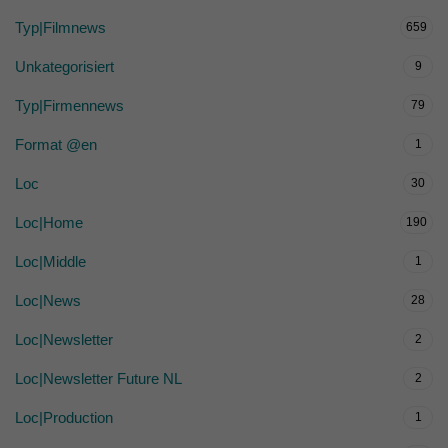
Typ|Filmnews
659
Unkategorisiert
9
Typ|Firmennews
79
Format @en
1
Loc
30
Loc|Home
190
Loc|Middle
1
Loc|News
28
Loc|Newsletter
2
Loc|Newsletter Future NL
2
Loc|Production
1