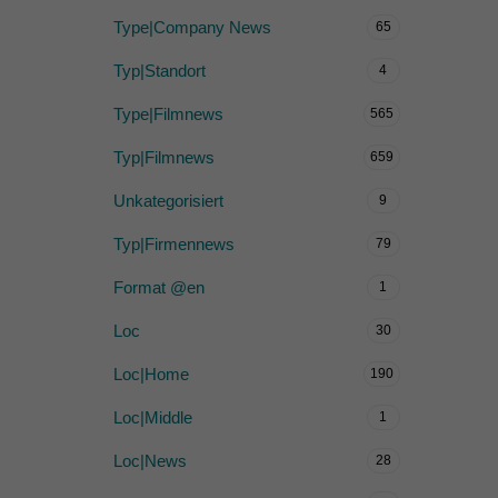
Type|Company News
65
Typ|Standort
4
Type|Filmnews
565
Typ|Filmnews
659
Unkategorisiert
9
Typ|Firmennews
79
Format @en
1
Loc
30
Loc|Home
190
Loc|Middle
1
Loc|News
28