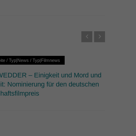
Externe Medien
s von externen Medien
Datenschutzerklärung
ite
/
Typ|News
/
Typ|Filmnews
Startseit
DDER – Einigkeit und Mord und
Why We 
it: Nominierung für den deutschen
dem Fi
haftsfilmpreis