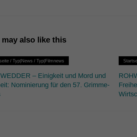
7)
ormen und Social-Media-Plattformen werden standardmäßig blockiert. Wenn Cookie
 der Zugriff auf diese Inhalte keiner manuellen Einwilligung mehr.
Cookie-Informationen anzeigen
may also like this
ie
seite
/
Typ|News
/
Typ|Filmnews
Startse
EDDER – Einigkeit und Mord und
ROHWE
heit: Nominierung für den 57. Grimme-
Freihe
s
Wirtsc