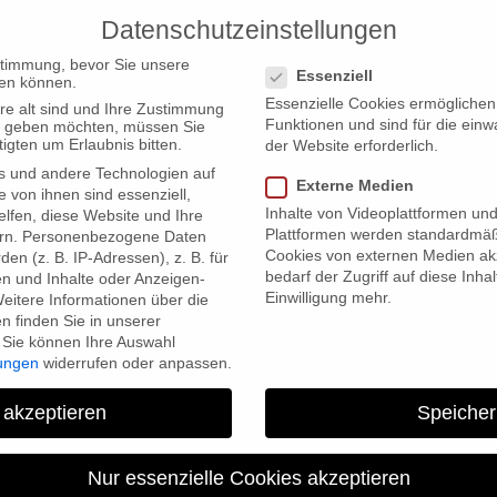
Datenschutzeinstellungen
PRODUCTIONS
Datenschutzeinstellungen
stimmung, bevor Sie unsere
Essenziell
en können.
Essenzielle Cookies ermögliche
re alt sind und Ihre Zustimmung
Funktionen und sind für die einw
ten geben möchten, müssen Sie
igten um Erlaubnis bitten.
der Website erforderlich.
s und andere Technologien auf
Externe Medien
t
e von ihnen sind essenziell,
Inhalte von Videoplattformen un
lfen, diese Website und Ihre
Plattformen werden standardmäß
rn.
Personenbezogene Daten
Cookies von externen Medien akz
en (z. B. IP-Adressen), z. B. für
bedarf der Zugriff auf diese Inha
en und Inhalte oder Anzeigen-
Einwilligung mehr.
eitere Informationen über die
 finden Sie in unserer
Sie können Ihre Auswahl
lungen
widerrufen oder anpassen.
 akzeptieren
Speicher
gbf auf dem Sheffie
Nur essenzielle Cookies akzeptieren