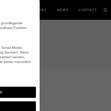
VOD
COMPANY
NEWS
CONTACT
n grundlegende
andfreie Funktion
d Social-Media-
ig blockiert. Wenn
eptiert werden,
lte keiner manuellen
n
ld Doc/Fest