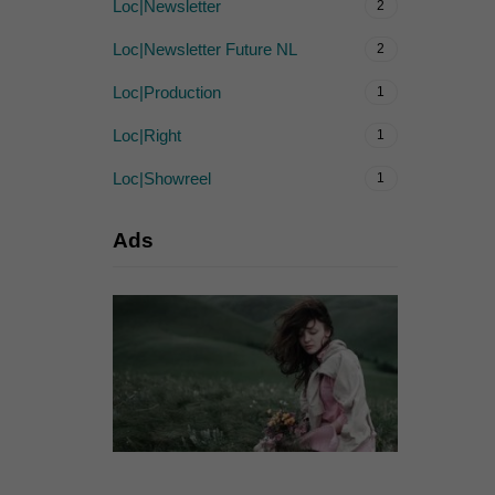
Loc|Newsletter
2
Loc|Newsletter Future NL
2
Loc|Production
1
Loc|Right
1
Loc|Showreel
1
Ads