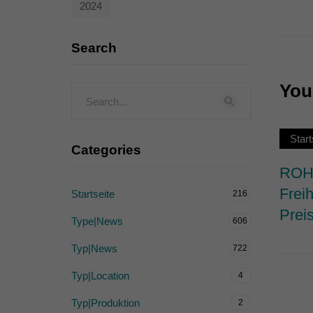
2024
Externe Medien (
Inhalte von Videoplattf
Search
akzeptiert werden, bedarf
You 
powered by Borlabs Cook
Start
Categories
ROHW
Frei
Startseite
216
Prei
Type|News
606
Typ|News
722
Typ|Location
4
Typ|Produktion
2