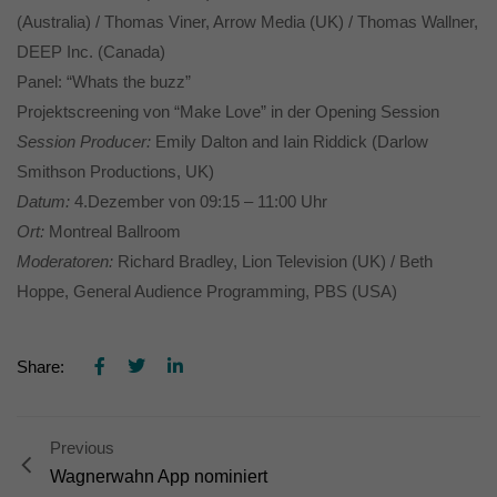
Erziehungsberechtigten um Erlaubnis bitten.
(Australia) / Thomas Viner, Arrow Media (UK) / Thomas Wallner,
Wir verwenden Cookies und andere Technologien auf unserer
DEEP Inc. (Canada)
Website. Einige von ihnen sind essenziell, während andere uns
helfen, diese Website und Ihre Erfahrung zu verbessern.
Panel: “Whats the buzz”
Personenbezogene Daten können verarbeitet werden (z. B. IP-
Projektscreening von “
Make Love”
in der Opening Session
Adressen), z. B. für personalisierte Anzeigen und Inhalte oder
Anzeigen- und Inhaltsmessung.
Weitere Informationen über die
Session Producer:
Emily Dalton and Iain Riddick (Darlow
Verwendung Ihrer Daten finden Sie in unserer
Smithson Productions, UK)
Datenschutzerklärung
.
Hier finden Sie eine Übersicht über alle verwendeten Cookies. Sie
Datum:
4.Dezember von 09:15 – 11:00 Uhr
können Ihre Einwilligung zu ganzen Kategorien geben oder sich
Ort:
Montreal Ballroom
weitere Informationen anzeigen lassen und so nur bestimmte
Cookies auswählen.
Moderatoren:
Richard Bradley, Lion Television (UK) / Beth
Hoppe, General Audience Programming, PBS (USA)
Alle akzeptieren
Speichern
Nur essenzielle Cookies akzeptieren
Share:
Zurück
Datenschutzeinstellungen
Essenziell (1)
Previous
Wagnerwahn App nominiert
Essenzielle Cookies ermöglichen grundlegende Funktionen und sind für