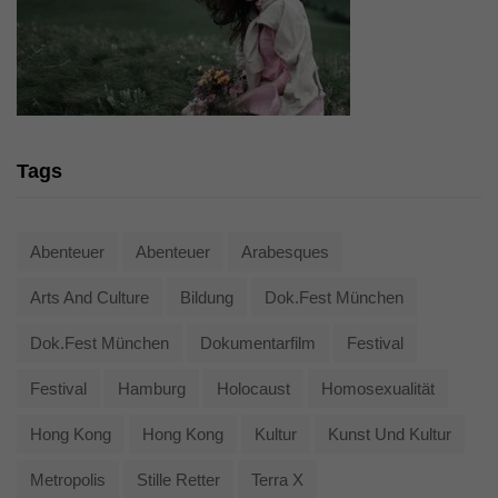
Tags
Abenteuer
Abenteuer
Arabesques
Arts And Culture
Bildung
Dok.fest München
Dok.fest München
Dokumentarfilm
Festival
Festival
Hamburg
Holocaust
Homosexualität
Hong Kong
Hong Kong
Kultur
Kunst Und Kultur
Metropolis
Stille Retter
Terra X