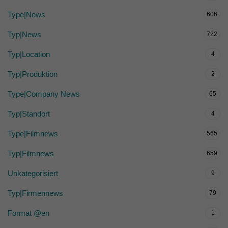
Type|News
606
Typ|News
722
Typ|Location
4
Typ|Produktion
2
Type|Company News
65
Typ|Standort
4
Type|Filmnews
565
Typ|Filmnews
659
Unkategorisiert
9
Typ|Firmennews
79
Format @en
1