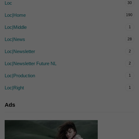
Loc
30
Loc|Home
190
Loc|Middle
1
Loc|News
28
Loc|Newsletter
2
Loc|Newsletter Future NL
2
Loc|Production
1
Loc|Right
1
Ads