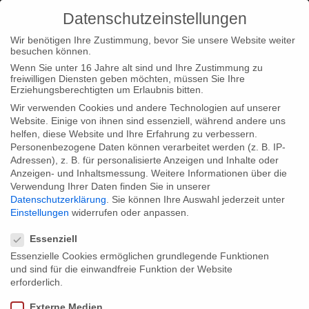
Datenschutzeinstellungen
Wir benötigen Ihre Zustimmung, bevor Sie unsere Website weiter
besuchen können.
Wenn Sie unter 16 Jahre alt sind und Ihre Zustimmung zu
freiwilligen Diensten geben möchten, müssen Sie Ihre
Home
Typ|News
Gebrueder Beetz auf dem “World
Erziehungsberechtigten um Erlaubnis bitten.
Congress of Science & Factual Producers”
Wir verwenden Cookies und andere Technologien auf unserer
Website. Einige von ihnen sind essenziell, während andere uns
helfen, diese Website und Ihre Erfahrung zu verbessern.
Personenbezogene Daten können verarbeitet werden (z. B. IP-
Adressen), z. B. für personalisierte Anzeigen und Inhalte oder
Anzeigen- und Inhaltsmessung.
Weitere Informationen über die
Verwendung Ihrer Daten finden Sie in unserer
Gebrueder Beetz auf dem “World
Datenschutzerklärung
.
Sie können Ihre Auswahl jederzeit unter
Congress of Science & Factual
Einstellungen
widerrufen oder anpassen.
Datenschutzeinstellungen
Producers”
Essenziell
Essenzielle Cookies ermöglichen grundlegende Funktionen
und sind für die einwandfreie Funktion der Website
Christian und Reinhardt Beetz, Geschäftsführer der Gebrueder
erforderlich.
Beetz Filmproduktion, sowie Ira Beetz, Redaktionsleiterin
Externe Medien