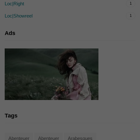
Loc|Right
1
Loc|Showreel
1
Ads
Tags
Abenteuer
Abenteuer
Arabesques