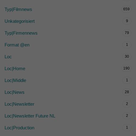
Typ|Filmnews
659
Unkategorisiert
9
Typ|Firmennews
79
Format @en
1
Loc
30
Loc|Home
190
Loc|Middle
1
Loc|News
28
Loc|Newsletter
2
Loc|Newsletter Future NL
2
Loc|Production
1