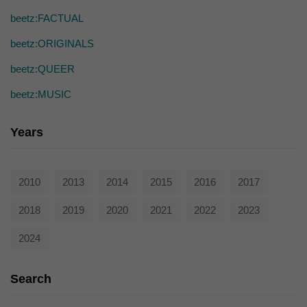
die einwandfreie Funktion der Website erforderlich.
beetz:FACTUAL
Cookie-Informationen anzeigen
beetz:ORIGINALS
Ext
Externe Medien (7)
beetz:QUEER
Inhalte von Videoplattformen und Social-Media-Plattformen werden
standardmäßig blockiert. Wenn Cookies von externen Medien akzeptiert
beetz:MUSIC
werden, bedarf der Zugriff auf diese Inhalte keiner manuellen Einwilligung
mehr.
Cookie-Informationen anzeigen
Years
powered by Borlabs Cookie
Datenschutzerklärung
2010
2013
2014
2015
2016
2017
2018
2019
2020
2021
2022
2023
2024
Search