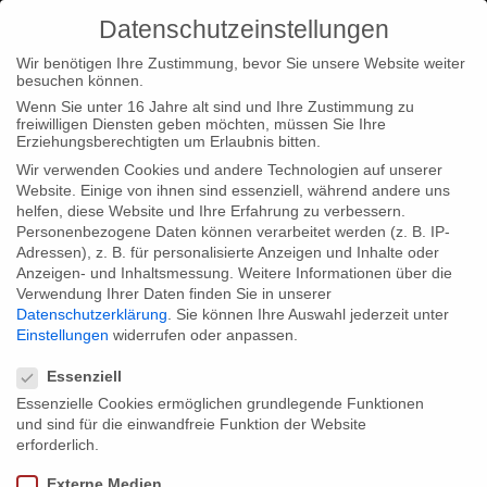
Datenschutzeinstellungen
Wir benötigen Ihre Zustimmung, bevor Sie unsere Website weiter
besuchen können.
Wenn Sie unter 16 Jahre alt sind und Ihre Zustimmung zu
freiwilligen Diensten geben möchten, müssen Sie Ihre
Home
Typ|News
FC Barcelona Confidential erhält
Erziehungsberechtigten um Erlaubnis bitten.
Grimme-Preis
Wir verwenden Cookies und andere Technologien auf unserer
Website. Einige von ihnen sind essenziell, während andere uns
helfen, diese Website und Ihre Erfahrung zu verbessern.
Personenbezogene Daten können verarbeitet werden (z. B. IP-
Adressen), z. B. für personalisierte Anzeigen und Inhalte oder
Anzeigen- und Inhaltsmessung.
Weitere Informationen über die
Verwendung Ihrer Daten finden Sie in unserer
FC Barcelona Confidential erhält
Datenschutzerklärung
.
Sie können Ihre Auswahl jederzeit unter
Grimme-Preis
Einstellungen
widerrufen oder anpassen.
Datenschutzeinstellungen
Essenziell
Essenzielle Cookies ermöglichen grundlegende Funktionen
Unsere Dokumentation FC Barcelona Confidential wurde als
und sind für die einwandfreie Funktion der Website
„herausragendes Beispiel für kritische
erforderlich.
Hintergrundberichterstattung im Bereich Sport” mit dem
Externe Medien