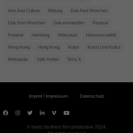
Arts And Culture
Bildung
Dok.fest München
Dok.fest München
Dokumentarfilm
Festival
Festival
Hamburg
Holocaust
Homosexualität
Hong Kong
Hong Kong
Kultur
Kunst Und Kultur
Metropolis
Stille Retter
Terra X
Imprint / Impressum
Datenschutz
© beetz brothers film production 2024.