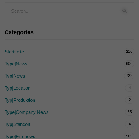
Categories
Startseite
216
Type|News
606
Typ|News
722
Typ|Location
4
Typ|Produktion
2
Type|Company News
65
Typ|Standort
4
Type|Filmnews
565