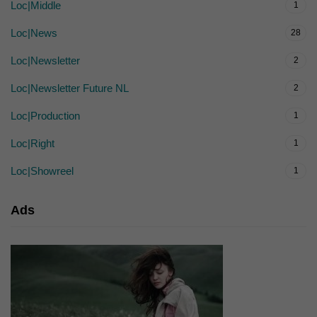
Loc|Middle
1
Loc|News
28
Loc|Newsletter
2
Loc|Newsletter Future NL
2
Loc|Production
1
Loc|Right
1
Loc|Showreel
1
Ads