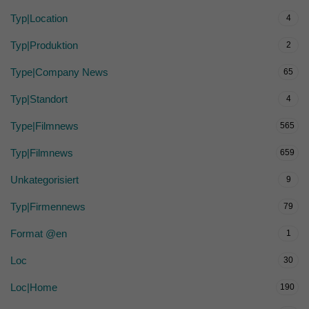
Typ|Location
4
Typ|Produktion
2
Type|Company News
65
Typ|Standort
4
Type|Filmnews
565
Typ|Filmnews
659
Unkategorisiert
9
Typ|Firmennews
79
Format @en
1
Loc
30
Loc|Home
190