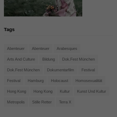
Tags
Abenteuer
Abenteuer
Arabesques
Arts And Culture
Bildung
Dok.fest München
Dok.fest München
Dokumentarfilm
Festival
Festival
Hamburg
Holocaust
Homosexualität
Hong Kong
Hong Kong
Kultur
Kunst Und Kultur
Metropolis
Stille Retter
Terra X