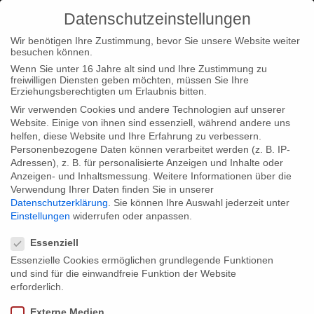
Datenschutzeinstellungen
Wir benötigen Ihre Zustimmung, bevor Sie unsere Website weiter
besuchen können.
Wenn Sie unter 16 Jahre alt sind und Ihre Zustimmung zu
freiwilligen Diensten geben möchten, müssen Sie Ihre
Home
Typ|News
“Ein Apartment in Berlin” in Köln und
Erziehungsberechtigten um Erlaubnis bitten.
Bochum
Wir verwenden Cookies und andere Technologien auf unserer
Website. Einige von ihnen sind essenziell, während andere uns
helfen, diese Website und Ihre Erfahrung zu verbessern.
Personenbezogene Daten können verarbeitet werden (z. B. IP-
Adressen), z. B. für personalisierte Anzeigen und Inhalte oder
Anzeigen- und Inhaltsmessung.
Weitere Informationen über die
Verwendung Ihrer Daten finden Sie in unserer
“Ein Apartment in Berlin” in Köln und
Datenschutzerklärung
.
Sie können Ihre Auswahl jederzeit unter
Bochum
Einstellungen
widerrufen oder anpassen.
Datenschutzeinstellungen
Essenziell
Essenzielle Cookies ermöglichen grundlegende Funktionen
Heute Abend, am 29. Januar, präsentieren Regisseurin Alice
und sind für die einwandfreie Funktion der Website
Agneskirchner und Producerin Kerstin Meyer-Beetz beim 16.
erforderlich.
Kölner Dokumentarfilmfestival “Ein Apartment in Berlin”. Ab 19
Externe Medien