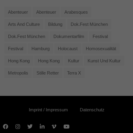
Abenteuer
Abenteuer
Arabesques
Arts And Culture
Bildung
Dok.fest München
Dok.fest München
Dokumentarfilm
Festival
Festival
Hamburg
Holocaust
Homosexualität
Hong Kong
Hong Kong
Kultur
Kunst Und Kultur
Metropolis
Stille Retter
Terra X
Imprint / Impressum
Datenschutz