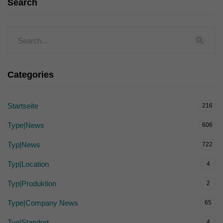
Search
Categories
Startseite
216
Type|News
606
Typ|News
722
Typ|Location
4
Typ|Produktion
2
Type|Company News
65
Typ|Standort
4