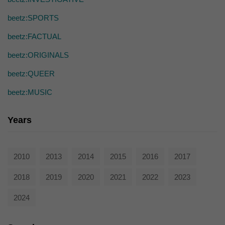
die einwandfreie Funktion der Website erforderlich.
Cookie-Informationen anzeigen
beetz:SPORTS
Ext
Externe Medien (7)
beetz:FACTUAL
Inhalte von Videoplattformen und Social-Media-Plattformen werden
beetz:ORIGINALS
standardmäßig blockiert. Wenn Cookies von externen Medien akzeptiert
werden, bedarf der Zugriff auf diese Inhalte keiner manuellen Einwilligung
beetz:QUEER
mehr.
beetz:MUSIC
Cookie-Informationen anzeigen
powered by Borlabs Cookie
Datenschutzerklärung
Years
2010
2013
2014
2015
2016
2017
2018
2019
2020
2021
2022
2023
2024