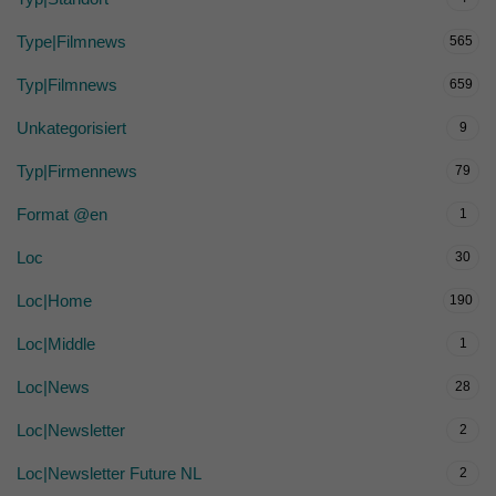
Type|Filmnews
565
Typ|Filmnews
659
Unkategorisiert
9
Typ|Firmennews
79
Format @en
1
Loc
30
Loc|Home
190
Loc|Middle
1
Loc|News
28
Loc|Newsletter
2
Loc|Newsletter Future NL
2