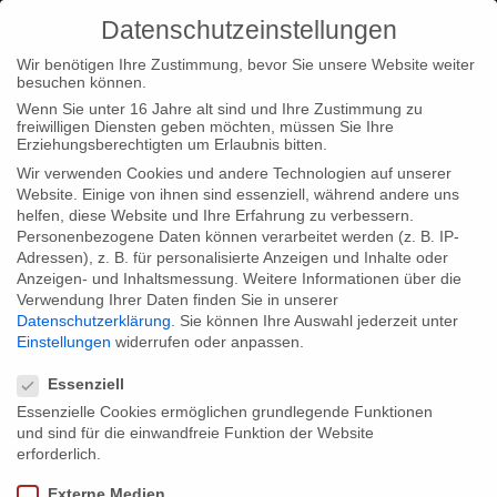
Datenschutzeinstellungen
Wir benötigen Ihre Zustimmung, bevor Sie unsere Website weiter
besuchen können.
Wenn Sie unter 16 Jahre alt sind und Ihre Zustimmung zu
freiwilligen Diensten geben möchten, müssen Sie Ihre
Home
Startseite
Dernière von SUPERNERDS
Erziehungsberechtigten um Erlaubnis bitten.
Wir verwenden Cookies und andere Technologien auf unserer
Website. Einige von ihnen sind essenziell, während andere uns
helfen, diese Website und Ihre Erfahrung zu verbessern.
Personenbezogene Daten können verarbeitet werden (z. B. IP-
Adressen), z. B. für personalisierte Anzeigen und Inhalte oder
Dernière von SUPERNERDS
Anzeigen- und Inhaltsmessung.
Weitere Informationen über die
Verwendung Ihrer Daten finden Sie in unserer
Datenschutzerklärung
.
Sie können Ihre Auswahl jederzeit unter
Einstellungen
widerrufen oder anpassen.
Heute am 10. Juni findet die vorerst letzte Vorstellung von
Datenschutzeinstellungen
SUPERNERDS statt – zu sehen im Schauspiel Köln oder ab
Essenziell
19:30 Uhr im Live-Stream auf
www.supernerds.tv
. Nach 11
Essenzielle Cookies ermöglichen grundlegende Funktionen
und sind für die einwandfreie Funktion der Website
Aufführungen in Folge kommt das transmediale Experiment
erforderlich.
damit zum Abschluss. Online geht es weiter: Wer bisher das
Externe Medien