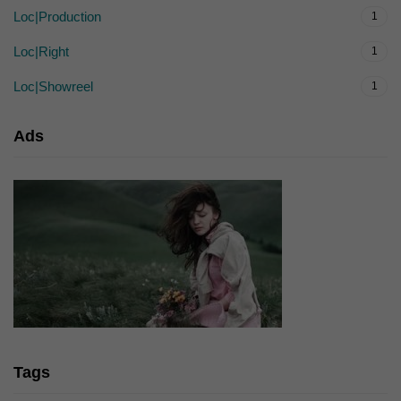
Loc|Production
1
Loc|Right
1
Loc|Showreel
1
Ads
Tags