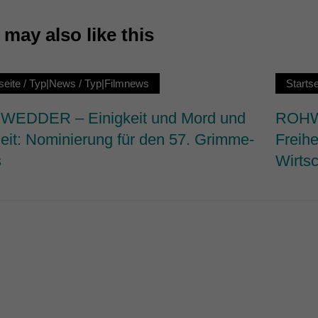
7)
may also like this
ormen und Social-Media-Plattformen werden standardmäßig blockiert. Wenn Cookie
 der Zugriff auf diese Inhalte keiner manuellen Einwilligung mehr.
Cookie-Informationen anzeigen
seite
/
Typ|News
/
Typ|Filmnews
Startse
ie
EDDER – Einigkeit und Mord und
ROHWE
heit: Nominierung für den 57. Grimme-
Freihe
s
Wirtsc