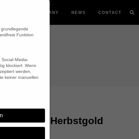
VOD
COMPANY
NEWS
CONTACT
n grundlegende
andfreie Funktion
d Social-Media-
ig blockiert. Wenn
eptiert werden,
lte keiner manuellen
n
chtet über Herbstgold