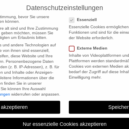
Datenschutzeinstellungen
PRODUCTIONS
Datenschutzeinstellungen
stimmung, bevor Sie unsere
Essenziell
en können.
Essenzielle Cookies ermögliche
re alt sind und Ihre Zustimmung
Funktionen und sind für die einw
ten geben möchten, müssen Sie
igten um Erlaubnis bitten.
der Website erforderlich.
s und andere Technologien auf
Externe Medien
ichtet über Herbstgold
e von ihnen sind essenziell,
Inhalte von Videoplattformen un
lfen, diese Website und Ihre
Plattformen werden standardmäß
rn.
Personenbezogene Daten
Cookies von externen Medien akz
en (z. B. IP-Adressen), z. B. für
bedarf der Zugriff auf diese Inha
en und Inhalte oder Anzeigen-
Einwilligung mehr.
eitere Informationen über die
 finden Sie in unserer
Sie können Ihre Auswahl
lungen
widerrufen oder anpassen.
 akzeptieren
Speicher
s WDR west.art Magazin beri
Nur essenzielle Cookies akzeptieren