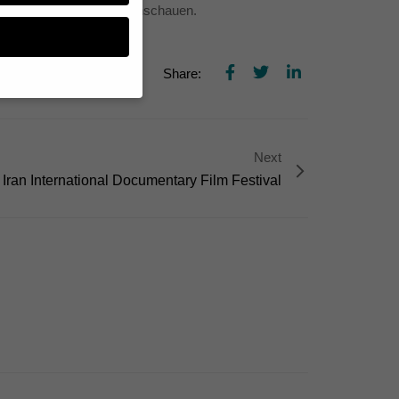
edingt einschalten und anschauen.
Share:
n, müssen Sie Ihre
Next
essenziell, während
n können verarbeitet
Iran International Documentary Film Festival
d Inhaltsmessung.
lärung
.
zu ganzen Kategorien
hlen.
Zurück
te erforderlich.