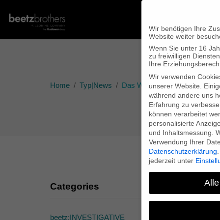
Wir benötigen Ihre Zu
Website weiter besuch
Wenn Sie unter 16 Jah
zu freiwilligen Diens
Ihre Erziehungsberecht
Wir verwenden Cookie
Home
Typ|News
Das WDR west.art Magazin ber
unserer Website. Einig
während andere uns he
Erfahrung zu verbesse
können verarbeitet werd
personalisierte Anzeig
und Inhaltsmessung.
W
Verwendung Ihrer Daten
Datenschutzerklärung
.
jederzeit unter
Einstel
Alle
Categories
Da
beetz:INVESTIGATIVE