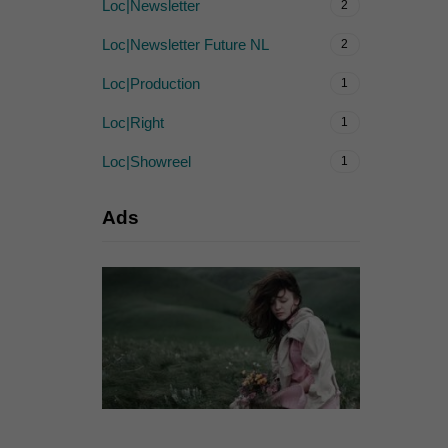
Loc|Newsletter
2
Loc|Newsletter Future NL
2
Loc|Production
1
Loc|Right
1
Loc|Showreel
1
Ads