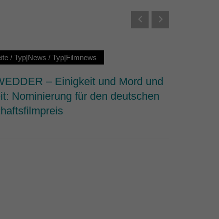
Externe Medien
s von externen Medien
ite
/
Typ|News
/
Typ|Filmnews
Startseit
Datenschutzerklärung
DDER – Einigkeit und Mord und
Why We 
it: Nominierung für den deutschen
dem Fi
haftsfilmpreis