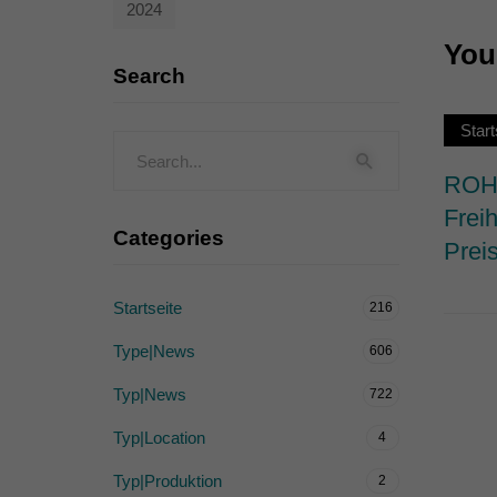
2024
Externe Medien (
You 
Inhalte von Videoplattf
Search
akzeptiert werden, bedarf
Start
powered by Borlabs Cook
ROHW
Frei
Categories
Prei
Startseite
216
Type|News
606
Typ|News
722
Typ|Location
4
Typ|Produktion
2