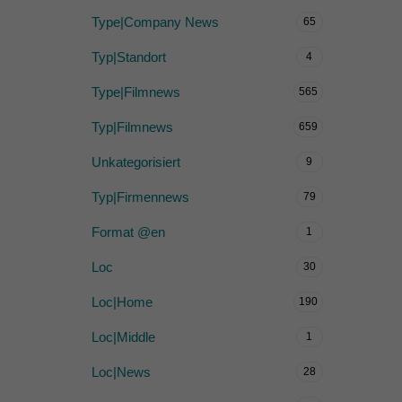
Type|Company News
65
Typ|Standort
4
Type|Filmnews
565
Typ|Filmnews
659
Unkategorisiert
9
Typ|Firmennews
79
Format @en
1
Loc
30
Loc|Home
190
Loc|Middle
1
Loc|News
28