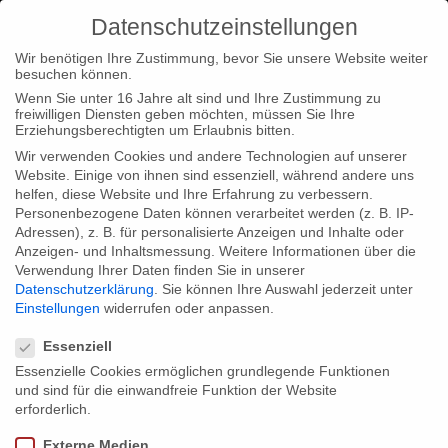
Datenschutzeinstellungen
Wir benötigen Ihre Zustimmung, bevor Sie unsere Website weiter
besuchen können.
Wenn Sie unter 16 Jahre alt sind und Ihre Zustimmung zu
freiwilligen Diensten geben möchten, müssen Sie Ihre
Home
Startseite
Christian Beetz präsentiert “Falcianis
Erziehungsberechtigten um Erlaubnis bitten.
Liste” beim MEDIA Innovation Showcase
Wir verwenden Cookies und andere Technologien auf unserer
Website. Einige von ihnen sind essenziell, während andere uns
helfen, diese Website und Ihre Erfahrung zu verbessern.
Personenbezogene Daten können verarbeitet werden (z. B. IP-
Adressen), z. B. für personalisierte Anzeigen und Inhalte oder
Anzeigen- und Inhaltsmessung.
Weitere Informationen über die
Verwendung Ihrer Daten finden Sie in unserer
Christian Beetz präsentiert “Falcianis
Datenschutzerklärung
.
Sie können Ihre Auswahl jederzeit unter
Liste” beim MEDIA Innovation
Einstellungen
widerrufen oder anpassen.
Datenschutzeinstellungen
Showcase
Essenziell
Essenzielle Cookies ermöglichen grundlegende Funktionen
und sind für die einwandfreie Funktion der Website
Bei der diesjährigen “Berlinale Conference” der Euroäischen
erforderlich.
Kommission wird Christian Beetz beim ‘Innovation Show Case’
Externe Medien