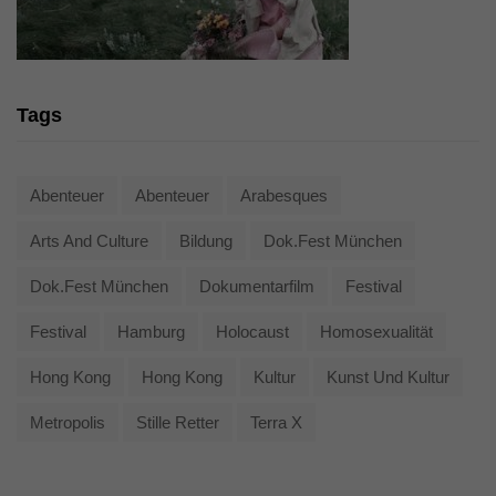
Tags
Abenteuer
Abenteuer
Arabesques
Arts And Culture
Bildung
Dok.fest München
Dok.fest München
Dokumentarfilm
Festival
Festival
Hamburg
Holocaust
Homosexualität
Hong Kong
Hong Kong
Kultur
Kunst Und Kultur
Metropolis
Stille Retter
Terra X