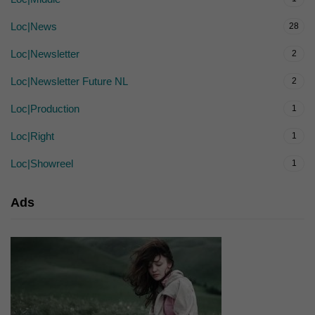
Loc|News
28
Loc|Newsletter
2
Loc|Newsletter Future NL
2
Loc|Production
1
Loc|Right
1
Loc|Showreel
1
Ads