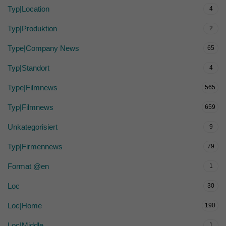
Typ|Location
4
Typ|Produktion
2
Type|Company News
65
Typ|Standort
4
Type|Filmnews
565
Typ|Filmnews
659
Unkategorisiert
9
Typ|Firmennews
79
Format @en
1
Loc
30
Loc|Home
190
Loc|Middle
1