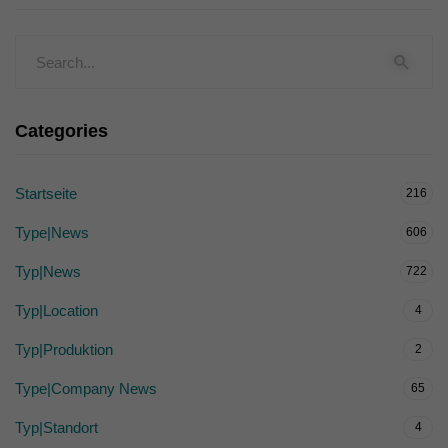
Categories
Startseite
216
Type|News
606
Typ|News
722
Typ|Location
4
Typ|Produktion
2
Type|Company News
65
Typ|Standort
4