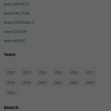
die einwandfreie Funktion der Website erforderlich.
beetz:SPORTS
Cookie-Informationen anzeigen
beetz:FACTUAL
Ext
Externe Medien (7)
beetz:ORIGINALS
Inhalte von Videoplattformen und Social-Media-Plattformen werden
standardmäßig blockiert. Wenn Cookies von externen Medien akzeptiert
beetz:QUEER
werden, bedarf der Zugriff auf diese Inhalte keiner manuellen Einwilligung
mehr.
beetz:MUSIC
Cookie-Informationen anzeigen
Years
powered by Borlabs Cookie
Datenschutzerklärung
2010
2013
2014
2015
2016
2017
2018
2019
2020
2021
2022
2023
2024
Search