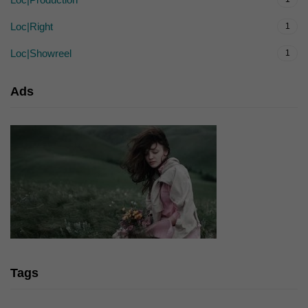
Loc|Right
1
Loc|Showreel
1
Ads
Tags