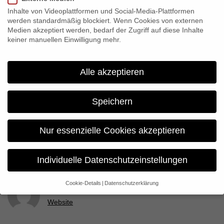
Berlin: 04.07.2011 im Kino Central
Inhalte von Videoplattformen und Social-Media-Plattformen
Hamburg: 11.07.2011 im Kino Abaton
werden standardmäßig blockiert. Wenn Cookies von externen
Medien akzeptiert werden, bedarf der Zugriff auf diese Inhalte
keiner manuellen Einwilligung mehr.
Share:
Alle akzeptieren
Previous
“Tabakmädchen” auf dem Silverdocs Festival
Speichern
Next
Nur essenzielle Cookies akzeptieren
Einsfestival geht in die Sommerpause
Individuelle Datenschutzeinstellungen
Cookie-Details
Datenschutzerklärung
constanza
Datenschutzeinstellungen
Website
Wenn Sie unter 16 Jahre alt sind und Ihre Zustimmung zu
freiwilligen Diensten geben möchten, müssen Sie Ihre