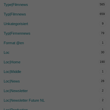
Type|Filmnews
565
Typ|Filmnews
659
Unkategorisiert
9
Typ|Firmennews
79
Format @en
1
Loc
30
Loc|Home
190
Loc|Middle
1
Loc|News
28
Loc|Newsletter
2
Loc|Newsletter Future NL
2
Loc|Production
1