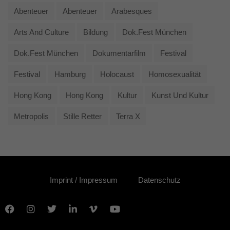
Abenteuer
Abenteuer
Arabesques
Arts And Culture
Bildung
Dok.fest München
Dok.fest München
Dokumentarfilm
Festival
Festival
Hamburg
Holocaust
Homosexualität
Hong Kong
Hong Kong
Kultur
Kunst Und Kultur
Metropolis
Stille Retter
Terra X
Imprint / Impressum
Datenschutz