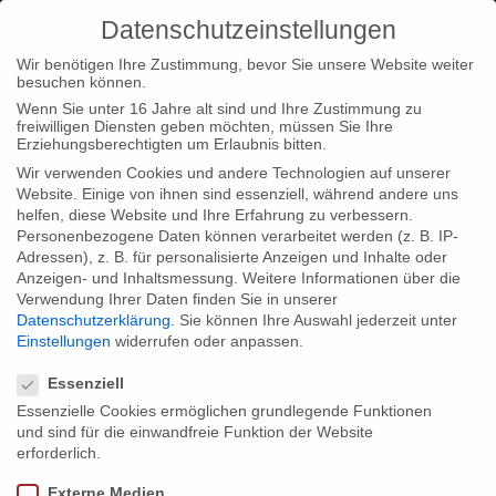
Datenschutzeinstellungen
Wir benötigen Ihre Zustimmung, bevor Sie unsere Website weiter
besuchen können.
Wenn Sie unter 16 Jahre alt sind und Ihre Zustimmung zu
freiwilligen Diensten geben möchten, müssen Sie Ihre
Home
Typ|News
“Blood in the Mobile” in der Reihe
Erziehungsberechtigten um Erlaubnis bitten.
“Cinema for Peace Special Screenings”
Wir verwenden Cookies und andere Technologien auf unserer
Website. Einige von ihnen sind essenziell, während andere uns
helfen, diese Website und Ihre Erfahrung zu verbessern.
Personenbezogene Daten können verarbeitet werden (z. B. IP-
Adressen), z. B. für personalisierte Anzeigen und Inhalte oder
Anzeigen- und Inhaltsmessung.
Weitere Informationen über die
Verwendung Ihrer Daten finden Sie in unserer
“Blood in the Mobile” in der Reihe
Datenschutzerklärung
.
Sie können Ihre Auswahl jederzeit unter
“Cinema for Peace Special Screenings”
Einstellungen
widerrufen oder anpassen.
Datenschutzeinstellungen
Essenziell
Essenzielle Cookies ermöglichen grundlegende Funktionen
Wir freuen uns mitzuteilen, dass “Blood in the Mobile” am 04.
und sind für die einwandfreie Funktion der Website
und 11. Juli 2011 als Teil der Reihe “Cinema for Peace Special
erforderlich.
Screenings” in Berlin und Hamburg zu sehen sein wird.
Externe Medien