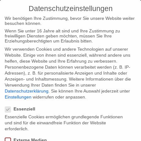
Datenschutzeinstellungen
Wir benötigen Ihre Zustimmung, bevor Sie unsere Website weiter
besuchen können.
Wenn Sie unter 16 Jahre alt sind und Ihre Zustimmung zu
freiwilligen Diensten geben möchten, müssen Sie Ihre
Home
Startseite
Postproduktion und Sendetermin für „Im
Erziehungsberechtigten um Erlaubnis bitten.
Bann der Jahreszeiten“
Wir verwenden Cookies und andere Technologien auf unserer
Website. Einige von ihnen sind essenziell, während andere uns
helfen, diese Website und Ihre Erfahrung zu verbessern.
Personenbezogene Daten können verarbeitet werden (z. B. IP-
Adressen), z. B. für personalisierte Anzeigen und Inhalte oder
Anzeigen- und Inhaltsmessung.
Weitere Informationen über die
Verwendung Ihrer Daten finden Sie in unserer
Postproduktion und Sendetermin für
Datenschutzerklärung
.
Sie können Ihre Auswahl jederzeit unter
„Im Bann der Jahreszeiten“
Einstellungen
widerrufen oder anpassen.
Datenschutzeinstellungen
Essenziell
Essenzielle Cookies ermöglichen grundlegende Funktionen
Nach mehr als drei Jahren Produktionszeit befindet sich unser
und sind für die einwandfreie Funktion der Website
Projekt „Im Bann der Jahreszeiten“ jetzt auf der Zielgeraden.
erforderlich.
Zwölf Drehteams waren an insgesamt 360 Drehtagen auf dem
Externe Medien