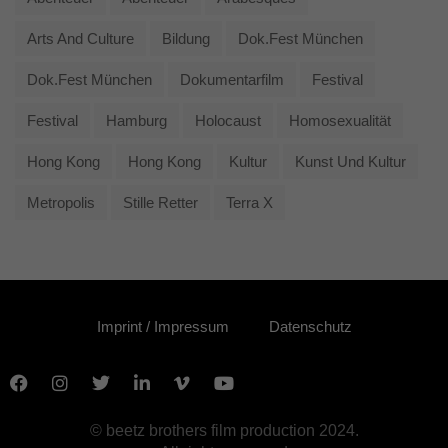
Arts And Culture
Bildung
Dok.fest München
Dok.fest München
Dokumentarfilm
Festival
Festival
Hamburg
Holocaust
Homosexualität
Hong Kong
Hong Kong
Kultur
Kunst Und Kultur
Metropolis
Stille Retter
Terra X
Imprint / Impressum
Datenschutz
© beetz brothers film production 2024.