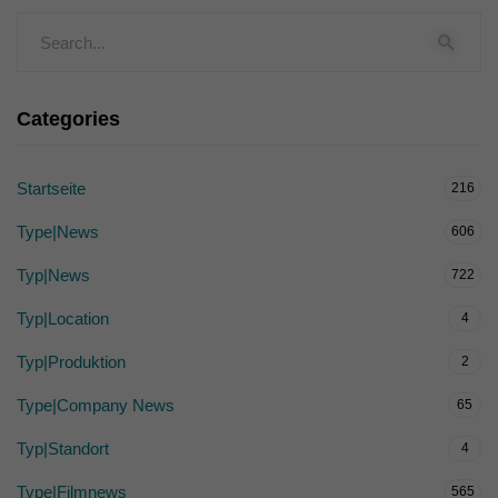
Categories
Startseite
216
Type|News
606
Typ|News
722
Typ|Location
4
Typ|Produktion
2
Type|Company News
65
Typ|Standort
4
Type|Filmnews
565