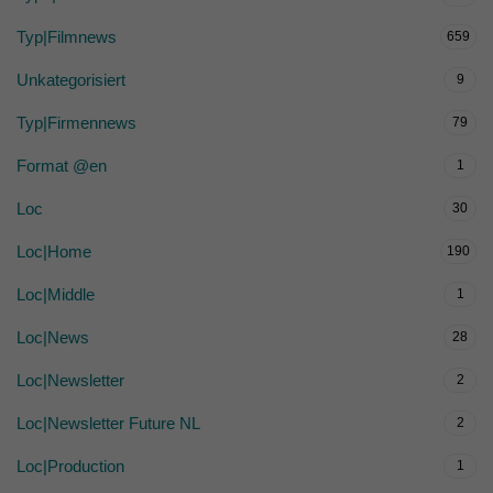
Typ|Filmnews
659
Unkategorisiert
9
Typ|Firmennews
79
Format @en
1
Loc
30
Loc|Home
190
Loc|Middle
1
Loc|News
28
Loc|Newsletter
2
Loc|Newsletter Future NL
2
Loc|Production
1