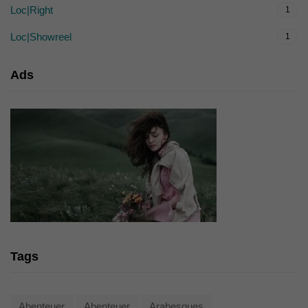
Loc|Right
1
Loc|Showreel
1
Ads
Tags
Abenteuer
Abenteuer
Arabesques