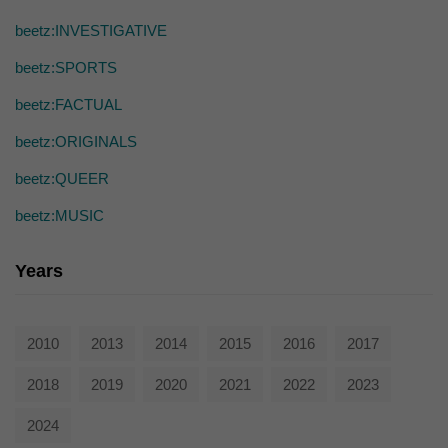
die einwandfreie Funktion der Website erforderlich.
beetz:INVESTIGATIVE
Cookie-Informationen anzeigen
beetz:SPORTS
Ext
Externe Medien (7)
beetz:FACTUAL
Inhalte von Videoplattformen und Social-Media-Plattformen werden
standardmäßig blockiert. Wenn Cookies von externen Medien akzeptiert
beetz:ORIGINALS
werden, bedarf der Zugriff auf diese Inhalte keiner manuellen Einwilligung
mehr.
beetz:QUEER
Cookie-Informationen anzeigen
beetz:MUSIC
powered by Borlabs Cookie
Datenschutzerklärung
Years
2010
2013
2014
2015
2016
2017
2018
2019
2020
2021
2022
2023
2024