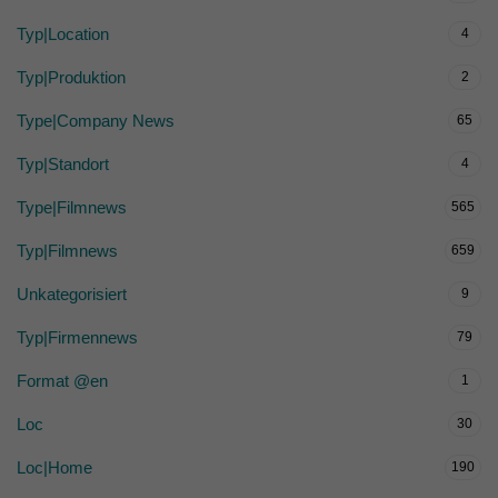
Typ|Location
4
Typ|Produktion
2
Type|Company News
65
Typ|Standort
4
Type|Filmnews
565
Typ|Filmnews
659
Unkategorisiert
9
Typ|Firmennews
79
Format @en
1
Loc
30
Loc|Home
190