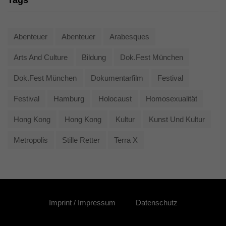
Tags
Abenteuer
Abenteuer
Arabesques
Arts And Culture
Bildung
Dok.fest München
Dok.fest München
Dokumentarfilm
Festival
Festival
Hamburg
Holocaust
Homosexualität
Hong Kong
Hong Kong
Kultur
Kunst Und Kultur
Metropolis
Stille Retter
Terra X
Imprint / Impressum
Datenschutz