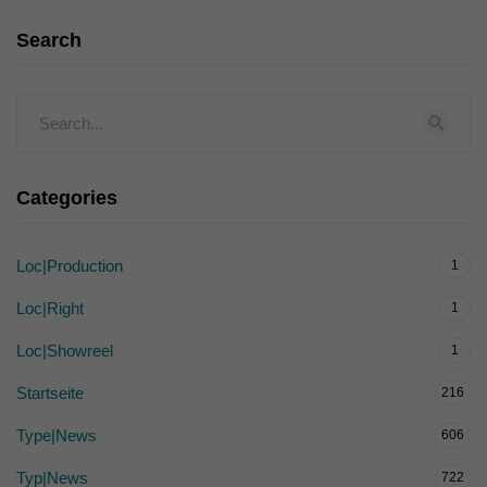
Search
Categories
Loc|Production
1
Loc|Right
1
Loc|Showreel
1
Startseite
216
Type|News
606
Typ|News
722