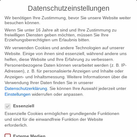
Datenschutzeinstellungen
Wir benötigen Ihre Zustimmung, bevor Sie unsere Website weiter
besuchen können.
Wenn Sie unter 16 Jahre alt sind und Ihre Zustimmung zu
freiwilligen Diensten geben möchten, müssen Sie Ihre
Home
Loc
Loc|Home
MIDSUMMER NIGHT’S TANGO
Erziehungsberechtigten um Erlaubnis bitten.
at WOMEX
Wir verwenden Cookies und andere Technologien auf unserer
Website. Einige von ihnen sind essenziell, während andere uns
helfen, diese Website und Ihre Erfahrung zu verbessern.
Personenbezogene Daten können verarbeitet werden (z. B. IP-
Adressen), z. B. für personalisierte Anzeigen und Inhalte oder
Anzeigen- und Inhaltsmessung.
Weitere Informationen über die
Verwendung Ihrer Daten finden Sie in unserer
MIDSUMMER NIGHT’S TANGO at
Datenschutzerklärung
.
Sie können Ihre Auswahl jederzeit unter
WOMEX
Einstellungen
widerrufen oder anpassen.
Datenschutzeinstellungen
Essenziell
Essenzielle Cookies ermöglichen grundlegende Funktionen
Our production “Midsummer Night’s Tango” will be shown at this
und sind für die einwandfreie Funktion der Website
year’s World Music Expo (WOMEX). The screening will take
erforderlich.
place during the renowned IMZ World Music Screenings which
Externe Medien