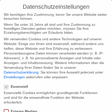
Datenschutzeinstellungen
Wir benötigen Ihre Zustimmung, bevor Sie unsere Website weiter
besuchen können.
Wenn Sie unter 16 Jahre alt sind und Ihre Zustimmung zu
freiwilligen Diensten geben möchten, müssen Sie Ihre
Home
Startseite
Webprojekt #uploading_holocaust ist
Erziehungsberechtigten um Erlaubnis bitten.
„Ausgezeichneter Ort im Land der Ideen“
Wir verwenden Cookies und andere Technologien auf unserer
Website. Einige von ihnen sind essenziell, während andere uns
helfen, diese Website und Ihre Erfahrung zu verbessern.
Personenbezogene Daten können verarbeitet werden (z. B. IP-
Adressen), z. B. für personalisierte Anzeigen und Inhalte oder
Anzeigen- und Inhaltsmessung.
Weitere Informationen über die
Verwendung Ihrer Daten finden Sie in unserer
Webprojekt #uploading_holocaust ist
Datenschutzerklärung
.
Sie können Ihre Auswahl jederzeit unter
„Ausgezeichneter Ort im Land der
Einstellungen
widerrufen oder anpassen.
Datenschutzeinstellungen
Ideen“
Essenziell
Essenzielle Cookies ermöglichen grundlegende Funktionen
und sind für die einwandfreie Funktion der Website
Unser Webprojekt #uploading_holocaust wurde als eins der 100
erforderlich.
innovativsten Projekte im Wettbewerb „Ausgezeichnete Orte im
Externe Medien