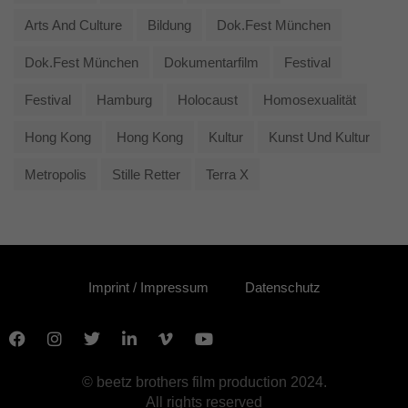
Arts And Culture
Bildung
Dok.fest München
Dok.fest München
Dokumentarfilm
Festival
Festival
Hamburg
Holocaust
Homosexualität
Hong Kong
Hong Kong
Kultur
Kunst Und Kultur
Metropolis
Stille Retter
Terra X
Imprint / Impressum
Datenschutz
© beetz brothers film production 2024.
All rights reserved