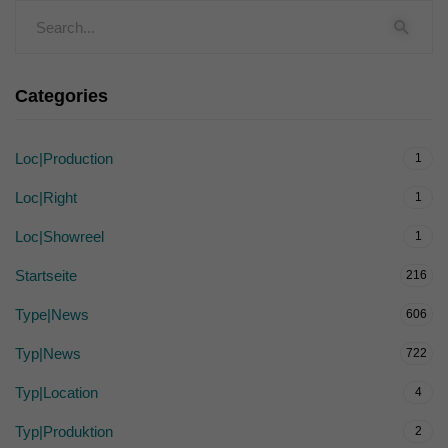
Categories
Loc|Production
1
Loc|Right
1
Loc|Showreel
1
Startseite
216
Type|News
606
Typ|News
722
Typ|Location
4
Typ|Produktion
2