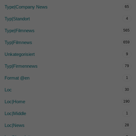
Type|Company News
65
Typ|Standort
4
Type|Filmnews
565
Typ|Filmnews
659
Unkategorisiert
9
Typ|Firmennews
79
Format @en
1
Loc
30
Loc|Home
190
Loc|Middle
1
Loc|News
28