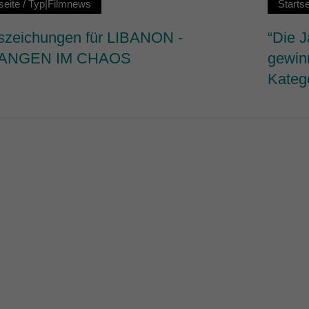
seite
/
Typ|Filmnews
Startse
szeichungen für LIBANON -
“Die J
ANGEN IM CHAOS
gewin
Katego