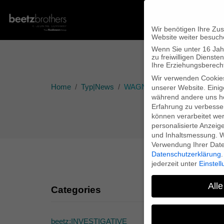
Wir benötigen Ihre Zu
Website weiter besuch
Wenn Sie unter 16 Jah
zu freiwilligen Diens
Ihre Erziehungsberecht
Wir verwenden Cookie
Home
Typ|News
WAGNERWAHN – Der Film auf 
unserer Website. Einig
während andere uns he
Erfahrung zu verbesse
können verarbeitet werd
personalisierte Anzeig
und Inhaltsmessung.
W
Verwendung Ihrer Daten
Datenschutzerklärung
.
jederzeit unter
Einstel
Alle
Categories
beetz:INVESTIGATIVE