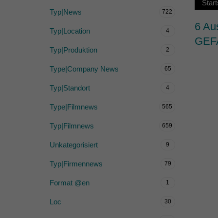
Start
Typ|News
722
6 Au
Typ|Location
4
GEF
Typ|Produktion
2
Type|Company News
65
Typ|Standort
4
Type|Filmnews
565
Typ|Filmnews
659
Unkategorisiert
9
Typ|Firmennews
79
Format @en
1
Loc
30