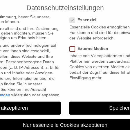
Datenschutzeinstellungen
PRODUCTIONS
Datenschutzeinstellungen
stimmung, bevor Sie unsere
Essenziell
en können.
Essenzielle Cookies ermögliche
re alt sind und Ihre Zustimmung
Funktionen und sind für die einw
ten geben möchten, müssen Sie
igten um Erlaubnis bitten.
der Website erforderlich.
s und andere Technologien auf
Externe Medien
Premierentour & im Fernsehen
e von ihnen sind essenziell,
Inhalte von Videoplattformen un
lfen, diese Website und Ihre
Plattformen werden standardmäß
rn.
Personenbezogene Daten
Cookies von externen Medien akz
en (z. B. IP-Adressen), z. B. für
bedarf der Zugriff auf diese Inha
en und Inhalte oder Anzeigen-
Einwilligung mehr.
eitere Informationen über die
 finden Sie in unserer
Sie können Ihre Auswahl
lungen
widerrufen oder anpassen.
 akzeptieren
Speicher
WAGNERWAHN – Der Film auf 
Fernsehe
Nur essenzielle Cookies akzeptieren