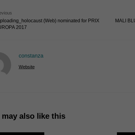
7)
evious
ormen und Social-Media-Plattformen werden standardmäßig blockiert. Wenn Cookie
ploading_holocaust (Web) nominated for PRIX
MALI BLU
 der Zugriff auf diese Inhalte keiner manuellen Einwilligung mehr.
UROPA 2017
Cookie-Informationen anzeigen
ie
constanza
Website
may also like this