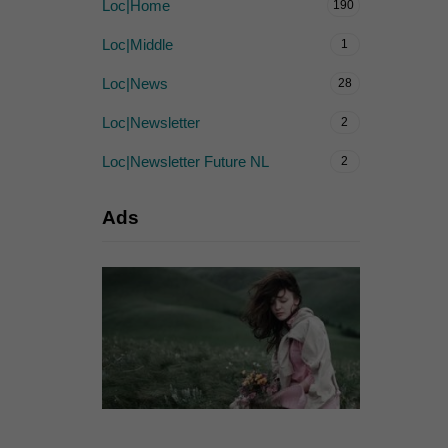
Loc|Home
190
Loc|Middle
1
Loc|News
28
Loc|Newsletter
2
Loc|Newsletter Future NL
2
Ads