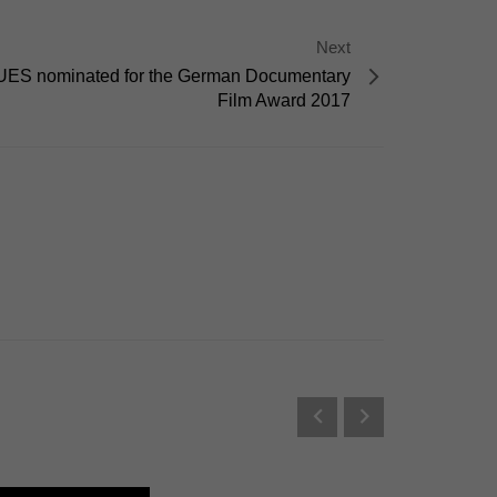
Externe Medien
Next
s von externen Medien
ES nominated for the German Documentary
Film Award 2017
Datenschutzerklärung