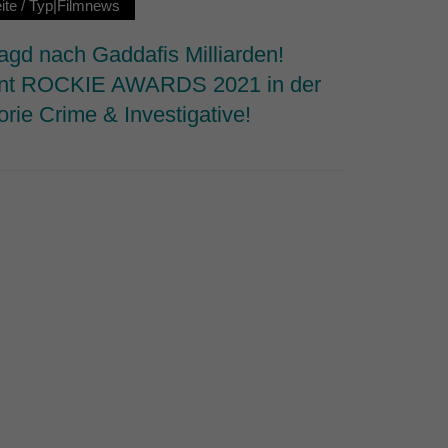
ite
/
Typ|Filmnews
Typ|Fil
agd nach Gaddafis Milliarden!
ROHWED
nt ROCKIE AWARDS 2021 in der
Freihei
rie Crime & Investigative!
Preis