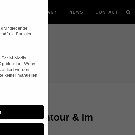
VOD
COMPANY
NEWS
CONTACT
n grundlegende
andfreie Funktion
d Social-Media-
ig blockiert. Wenn
eptiert werden,
lte keiner manuellen
n
Premierentour & im
n