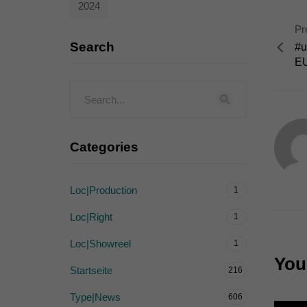
2024
Externe Medien (
Pr
Inhalte von Videoplattf
Search
#u
akzeptiert werden, bedarf
E
powered by Borlabs Cook
Categories
Loc|Production
1
Loc|Right
1
Loc|Showreel
1
You 
Startseite
216
Type|News
606